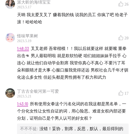
派大昕的海绵宝宝
26
2023.5.17
天呐 我太爱叉叉了 赚着我的钱 说我的员工 你疯了吧 给老子
滚！哈哈哈哈
怪味苹果树
20
2023.5.19
1:48:33
叉叉老师 吾辈楷模！！我以后就要这样 就要嘴 重拳
出击👊 男人最聪明啦 就是欺软怕硬 咱们姐姐妹妹手拉手 心
连心 就让他们自动学会割席 我管你真心不真心 不要污了耳
朵和眼睛才是大事 心服口服我觉得还远 男权社会几千年才驯
化这么多女性 但起头都是男性拥有了权力和武力
丁古古全银河第一可爱
17
2023.5.21
1:43:10
所有使用女拳这个污名化词的在我这都是黑名单，一
个分化女性让女性自证的词，用心险恶。难道女权内部还要
分划，证明自己是个男人认可的好女权？
不不不徒
:
没错！妥协，割席，反思，默认，最后得到的