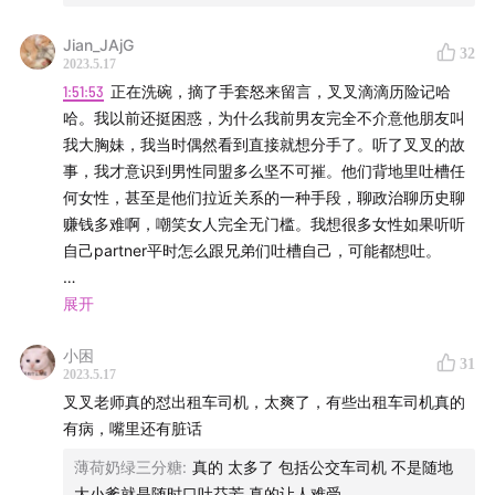
01:43:45
身边的“男性凝视”例子
Jian_JAjG
32
2023.5.17
视觉：@茶茶
1:51:53
正在洗碗，摘了手套怒来留言，叉叉滴滴历险记哈
哈。我以前还挺困惑，为什么我前男友完全不介意他朋友叫
感谢BGM《呢呃呃》作者丛日新儿的大力支持
我大胸妹，我当时偶然看到直接就想分手了。听了叉叉的故
事，我才意识到男性同盟多么坚不可摧。他们背地里吐槽任
更多节目相关内容，欢迎关注微博和微信公众号：木有娱
何女性，甚至是他们拉近关系的一种手段，聊政治聊历史聊
丸
赚钱多难啊，嘲笑女人完全无门槛。我想很多女性如果听听
自己partner平时怎么跟兄弟们吐槽自己，可能都想吐。
昨天我还在苦恼，“啊我马上要28生日了，可是我完全没准备
展开
好。我完全不想30岁前结婚，可是还是会担心要是我30岁后
小困
去相亲会不会被嫌弃或者减分。” 听完这期，我觉得可去喵喵
31
2023.5.17
喵吧，担心这种人的看法我也太贱了。
叉叉老师真的怼出租车司机，太爽了，有些出租车司机真的
有病，嘴里还有脏话
Anyway，听你们聊史航，聊割席，我可太爱你们了，你们
都是水晶般的心。爱锅锅，叉叉，未来星，半仙，你们都太
薄荷奶绿三分糖
:
真的 太多了 包括公交车司机 不是随地
美好了，以及羡慕你们的群聊和友谊。
大小爹就是随时口吐芬芳 真的让人难受