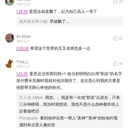
43
2023.5.17
55:51
原著中男主”bad boy”
1:26:59
姜思达就是飘了，以为自己高人一等了
高兴得太早小姐
:
早就飘了…
57:40
《云襄传》称不上“武侠”
ALaVee
59:23
《龙城》选角闹心
41
2023.5.17
2:00:00
希望这个世界的叉叉老师也多一点
01:03:44
谈《向往的生活》
Yina_L
49
01:04:29
黄磊和这个时代
2023.5.17
1:34:25
姜思达没伤害到我+1 他当初明明白白用“割韭”的名字
01:14:46
谈史航事件
发付费水音频时我就对他没期待了。这次恶心到我的主要是
他那帮无限心疼他的粉丝。
01:16:57
谈姜思达播客事件
方人也_MAIA
:
我也。。我是有一次他“割韭”点进去，只有
三分钟瞎唱，我当时就想说，我也不是什么怨种都非得上
01:29:47
公域私域如何界定
赶着做吧🙃
Fionapple
:
看到他评论里一帮人“美神”“美神”的给他叫冤
01:39:32
男性也应该学会“割席”
感到有点雷人兼好笑