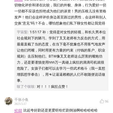
华真的能被抹杀吗？
切物化评价和潜在比较，我们的外貌、身体，行为爱好一切
一切都不应该也拒绝成为他们的谈资！男的压根儿没有资格
史航性骚扰事件持续发酵，但我们更想聊的是，事情发生
发声！他们会这样评价身边甚至路过的男性，会这样和别人
后姜思达疑似为其“站街”、叫屈的播客言论，为什么这件
交换“意见”吗？不会，哪怕想象他们私下聊女性都让我觉得
事会引起那么大的反响，公众人物该如何把握好公域和私
宇宙梨
:
1:51:17 补：觉得是对女性的轻视，和长久男本位
域的尺度，男性需要和“坏朋友”割席吗……本期影视综漫谈
社会规则下的陋习。学到了叉叉老师有力反击的方式，用
信息量丰富，精彩内容不容错过哦~
最最直截了当的态度，在当下毫不犹豫也不用客气地发声
让他们闭嘴，同时用更有力量的约束（付钱的客户、职业
时间轴：
规则）去压制他们。BTW像叉叉老师这么厉害的嘴炮功
力，还是要谨慎使用hhh万一真碰上疯狂的滴滴司机就很
00:02
自我介绍
危险了。女孩子们都可以去学习一些武术格斗（我一直想
增肌想学拳击），用👊让逼逼赖赖的人们不敢随便说话做
01:00
“傅卫军”蒋奇明的角色和个人魅力
事。
吱了个吱吱
:
对！！！疯狂点赞！
05:09
《漫长的季节》剧情概述
千张小鱼
06:43
镜头语言很突出
96
2023.5.17
47:03
比起夸好剧还是更爱听给烂剧倒油啊哈哈哈哈哈