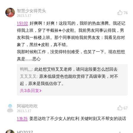
09:24
剧中音乐到位
智慧少女得秃头
76
10:10
色彩明亮区别于一般悬疑剧
2023.5.17
1:51:02
好爽啊！好爽！这段骂的，我听的热血沸腾。我还记
12:54
辛爽个人风格
得我上班，穿了半截袜➕小皮鞋。我前男友同事认得我，男
友和我一栋楼上班。那个同事就给我前男友发：我看见你对
19:27
陈明昊令人惊喜
象了，黑丝➕皮鞋，真不错。
我那时候刚工作，没觉得特别难受，也笑了一下。现在想想
22:44
演员的出彩
真是……恶心
鸭鸭__
:
此处想艾特叉叉老师，请问这段要怎么怼回去
27:59
妈妈“林晓杰”毫无表演痕迹
叉叉叉叉
:
原来低级货色也能欣赏得了高级审美，对不
起，原来是我低估你了。
30:26
秦昊和范伟是“主心骨”
共
3
条回复
44:00
《长月烬明》
阿福吃吃吃
67
2023.5.17
45:07
谈导演鞠觉亮
1:19:35
姜思达吃了不少女人的红利 关键时刻又不帮女的说话
49:37
男女主人设立不住
HD7037