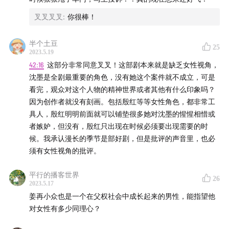
叉叉叉叉
:
你很棒！
半个土豆
25
2023.5.19
42:16
这部分非常同意叉叉！这部剧本来就是缺乏女性视角，
沈墨是全剧最重要的角色，没有她这个案件就不成立，可是
看完，观众对这个人物的精神世界或者其他有什么印象吗？
因为创作者就没有刻画。包括殷红等等女性角色，都非常工
具人，殷红明明前面就可以铺垫很多她对沈墨的惺惺相惜或
者嫉妒，但没有，殷红只出现在时候必须要出现需要的时
候。我承认漫长的季节是部好剧，但是批评的声音里，也必
须有女性视角的批评。
平行的播客世界
26
2023.5.17
姜再小众也是一个在父权社会中成长起来的男性，能指望他
对女性有多少同理心？