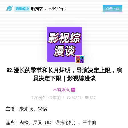
散步时
通勤路上
听播客，上小宇宙！
点击下载
92.漫长的季节和长月烬明，导演决定上限，演
员决定下限｜影视综漫谈
木有娱丸
120分钟
·
3年前
47841
·
592
主播：未来欣、锅锅
嘉宾：肉松、叉叉（ID: @张老刚）、王半仙