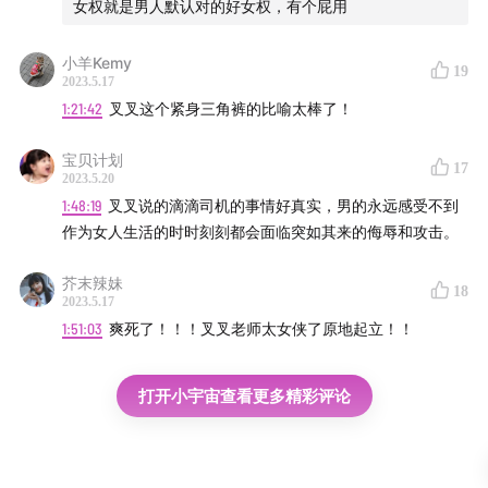
女权就是男人默认对的好女权，有个屁用
小羊Kemy
19
2023.5.17
1:21:42
叉叉这个紧身三角裤的比喻太棒了！
宝贝计划
17
2023.5.20
1:48:19
叉叉说的滴滴司机的事情好真实，男的永远感受不到
作为女人生活的时时刻刻都会面临突如其来的侮辱和攻击。
芥末辣妹
18
2023.5.17
1:51:03
爽死了！！！叉叉老师太女侠了原地起立！！
打开小宇宙查看更多精彩评论