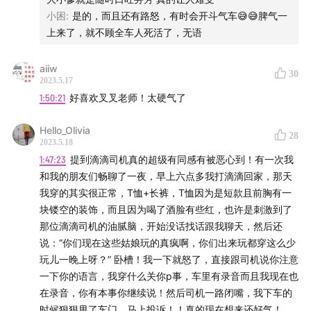
小困
:
是的，而且还有路怒，有时会开斗气车😅😅脾气一
上来了，就不顾全车人死活了，无语
aiiw
30
2023.5.17
1:50:21
好喜欢叉叉老师！太硬气了
Hello_Olivia
28
2023.5.18
1:47:23
提到滴滴司机真的超级有同感有被恶心到！有一次我
和我的朋友们畅聊了一夜，早上六点多我打滴滴回家，那天
我穿的其实很正常，T恤+长裤，T恤因为是短款且前胸有一
块镂空的装饰，而且因为喝了酒脸有些红，也许是刺激到了
那位滴滴司机的油腻脑，开始没话找话跟我聊天，然后还
说：“你们现在这些姑娘玩的真疯啊，你们出来玩都穿这么少
玩儿一晚上呀？” 卧槽！我一下就怒了，直接跟司机说你注意
一下你的语言，我穿什么关你p事，车里有录音而且我现在也
在录音，你有本事你继续说！然后司机一路闭嘴，我下车的
时候狠狠甩了车门，马上投诉！！真的现在想来还好气！