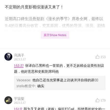
不定期的月度影视综漫谈又来了！
近期高口碑生活悬疑剧《漫长的季节》席卷全网，最终以
9.4的豆瓣高分收官，究其原因，优秀的导演、演员、剧情
缺一不可，那么未来欣和小伙伴们最喜欢的演员是谁，这
展开Show Notes
部剧最特别的地方在哪里，它能否成为开拓国产悬疑剧更
多可能性的先行者？
乌滴子
153
仙侠剧《长月烬明》口碑分化严重，被网友各种吐槽，是
2023.5.17
编剧的锅还是演员的锅，“坏人”做主角必须要洗白吗？家
1:53:37
张译自己黑料也一筐筐的，更不乏妖精会这类性别议
庭伦理剧《龙城》收视低迷，选角是最大问题？
题，他好意思和史航割席吗他
Vaoeaoe
:
他自己还当光荣事迹上访谈洋洋自得的讲🤷‍♀️
《向往的生活》第七季主打告别，有网友不舍，也有人觉
stella豹变中
:
确实
得没必要再继续做下去，因为节目已经改变了初衷，在长
达七季的节目中，黄磊始终扮演者“大家长”的角色，因为
宇宙梨
179
2023.5.17
综艺角色定位深入人心，出演影视剧常被诟病，但他的才
1:51:17
我为叉叉老师（老板）疯狂打Call，拒绝男的对女的一