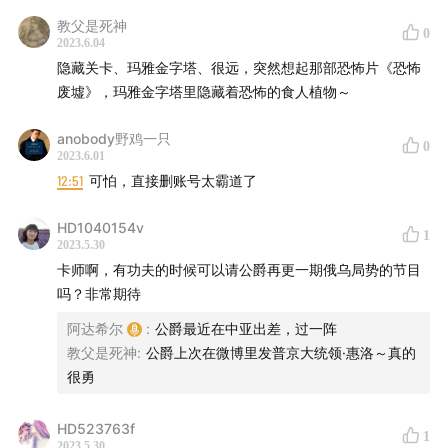
教父是死神
0
2023.6.04
隐藏关卡、玛雅金字塔、很远，突然想起那部恐怖片《恐怖
废墟》，玛雅金字塔里隐藏着恐怖的食人植物～
anobody野鸡一只
0
2023.6.01
12:51
可怕，直接删账号太霸道了
HD1040154v
1
2023.5.30
卡师啊，有功夫的时候可以请公爵再更一期俄乌局势的节目
吗？非常期待
阿达希尔
:
公爵最近在中亚出差，过一阵
教父是死神
:
公爵上次在微博里发普京大统领·惠洛～真的
很勇
HD523763f
1
2023.5.30