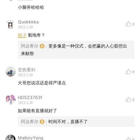
小脑斧哈哈哈
Quokkkka
0
2023.5.30
05:11
魁地奇？
阿达希尔
:
更多像是一种仪式，会把赢的人心脏挖出
来献祭
玄铁重剑
0
2023.5.30
大哥您说话还是得严谨点
HD523763f
0
2023.5.30
如果能有直播就好了
阿达希尔
:
时间不对，直播不了
MalloryYang