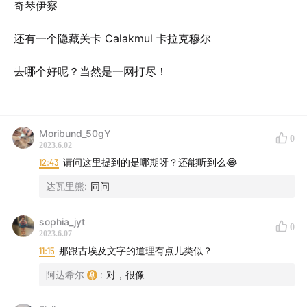
奇琴伊察
还有一个隐藏关卡 Calakmul 卡拉克穆尔
去哪个好呢？当然是一网打尽！
Moribund_50gY
0
2023.6.02
12:43
请问这里提到的是哪期呀？还能听到么😂
达瓦里熊
:
同问
sophia_jyt
0
2023.6.07
11:15
那跟古埃及文字的道理有点儿类似？
阿达希尔
:
对，很像