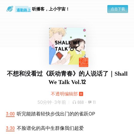
散步时
听播客，上小宇宙！
通勤路上
点击下载
不想和没看过《跃动青春》的人说话了｜Shall
We Talk Vol.12
不透明编辑部
50分钟
·
3年前
668
·
11
3:00
听完能踏着轻快步伐出门的的雀跃OP
3:30
不脸谱化的高中生群像我们超爱