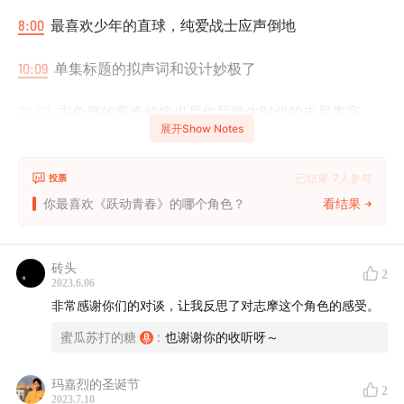
8:00
最喜欢少年的直球，纯爱战士应声倒地
10:09
单集标题的拟声词和设计妙极了
20:03
主角群的青春烦恼也是你我学生时代的未尽事宜
展开Show Notes
30:31
回到《跃动青春》完成自我统一感的建立
已结束
7
人参与
投票
32:15
爱看日常感的影视作品就像爱看vlog
你最喜欢《跃动青春》的哪个角色？
看结果
36:04
看漫画也是大人的特权
砖头
2
40:30
国内漫画消费的成熟度提升了
2023.6.06
非常感谢你们的对谈，让我反思了对志摩这个角色的感受。
47:33
快问快答！一个词接力形容《跃动青春》
蜜瓜苏打的糖
:
也谢谢你的收听呀～
btw恭喜《跃动青春》OP播放量突破100万次🎉
玛嘉烈的圣诞节
2
2023.7.10