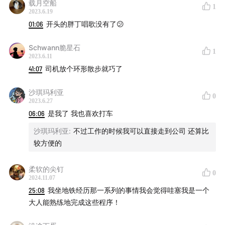
载月空船
1
33:30
网约车的模式拉近了乘客与司机之间的距离
2023.6.19
01:06
开头的胖丁唱歌没有了😕
35:00
乘车时的环境：“每次打网约车都像是开盲盒”
38:50
乘车时车内声音的影响
Schwann脆星石
1
42:50
与司机的微妙关系：乘车时可以忽略司机的存在
2023.6.11
感吗？
41:07
司机放个环形散步就巧了
46:00
每个司机都有无数个故事可以唠给你听
沙琪玛利亚
49:20
出租车司机的碎碎念或许都是生活哲理
0
2023.6.27
53:05
与司机一期一会的互动：一场阅后即焚的对话
06:06
是我了 我也喜欢打车
沙琪玛利亚
:
不过工作的时候我可以直接走到公司 还算比
本集内容索引：
较方便的
🎙️ 嘉宾的播客节目：
柔软的尖钉
0
2024.11.07
lets talk about it
25:08
我坐地铁经历那一系列的事情我会觉得哇塞我是一个
大人能熟练地完成这些程序！
🎵 背景音乐：