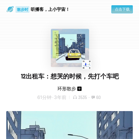
听播客，上小宇宙！
点击下载
散步时
通勤路上
12出租车：想哭的时候，先打个车吧
环形散步
61分钟
·
3年前
3535
·
60