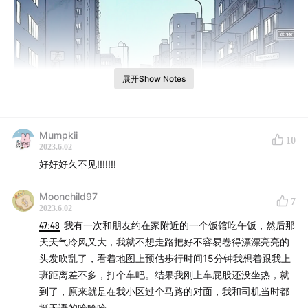
展开Show Notes
Mumpkii
10
2023.6.02
好好好久不见!!!!!!!
Moonchild97
7
2023.6.02
47:48
我有一次和朋友约在家附近的一个饭馆吃午饭，然后那
天天气冷风又大，我就不想走路把好不容易卷得漂漂亮亮的
不管是以前在马路上招手打的，还是现在依靠互联网更加
头发吹乱了，看着地图上预估步行时间15分钟我想着跟我上
便捷的网约车出行，打车，乘坐出租车，是在城市里生活
班距离差不多，打个车吧。结果我刚上车屁股还没坐热，就
无法避免的一种出行方式。与其它公共交通不同，车是一
到了，原来就是在我小区过个马路的对面，我和司机当时都
个更加具有私密性，专属性，定制感的交通工具，随时随
挺无语的哈哈哈