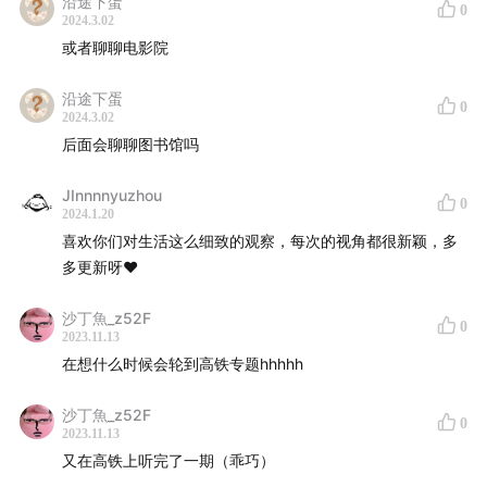
沿途下蛋
Jimmy Squirrel And Co. - Alexandre Desplat
0
2024.3.02
後悔 - 柴田聡子
或者聊聊电影院
Night on Earth - Jerkcurb
沿途下蛋
0
👀 关于我们：
2024.3.02
后面会聊聊图书馆吗
微博：@环形散步circularstroll
JInnnnyuzhou
微信公众号：@环形散步circularstroll
0
2024.1.20
小红书：环形散步
喜欢你们对生活这么细致的观察，每次的视角都很新颖，多
邮箱： www.circularstroll@outlook.com
多更新呀❤️
沙丁魚_z52F
0
2023.11.13
在想什么时候会轮到高铁专题hhhhh
沙丁魚_z52F
0
2023.11.13
又在高铁上听完了一期（乖巧）