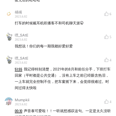
地，随叫随到，穿梭在城市里的各个角落。当我们打上一
橘橘
辆车，坐进去的瞬间，好像就能在嘈杂的都市里，拥有一
6
2023.6.02
个短暂的私人空间。本期就让我们一起打上一辆车，看看
打车的时候戴耳机听播客不和司机聊天派🤫
在打车出行的过程中，会收获什么样的都市体验呢...
嘿_SAtE
5
👀 本期节目还有
「 下期 」
哦，敬请期待！也可以点击
这
2023.6.02
我想说！你们的每一期我都好爱好爱
里
进入公众号配合收听。
嘿_SAtE
如果您喜欢本期节目，欢迎通过shownotes底部按钮和公
4
2023.6.02
众号进行赞赏。
51:55
我记得特别清楚，2021年的8月和前任分手，下班打车
回家（平时都是公共交通），没有上车之前已经眼含热泪，
🎙️ 主播：
一上车就完全控制不住，把车窗摇下来，会觉得很难过。时
间过得太快啦
绿豆子：周末打车
海带丝：不主动打车但也离不开打车
Mumpkii
4
2023.6.02
沙发儿：打车平台钻石用户
00:10
声音泰可爱啦！！一听就想感叹这句。一定是太久没听