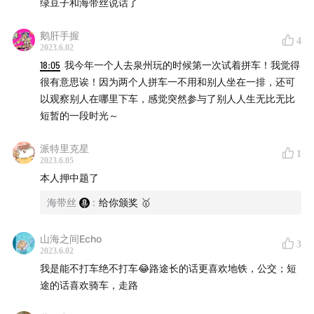
📌 在这一期你将听到：
绿豆子和海带丝说话了
鹅肝手握
Part 1 明明也有其它出行方式为什么选择打车呢
4
2023.6.02
18:05
我今年一个人去泉州玩的时候第一次试着拼车！我觉得
04:40
直接从a到b，不受限制地出行
很有意思诶！因为两个人拼车一不用和别人坐在一排，还可
07:20
在车上收获额外的延续时间
以观察别人在哪里下车，感觉突然参与了别人人生无比无比
09:25
打车可以维持生活中的‘体面’
短暂的一段时光～
11:30
“出租车对我来说是一个随叫随到的情绪庇护所”
15:15
不同类车型比较
派特里克星
1
2023.6.05
本人押中题了
Part 2 打车会遇到的那些事儿
海带丝
:
给你颁奖 🥇
19:25
最早打车出行的记忆与体验
26:00
打车代表生活状态的转变:“当我从可以慢悠悠出门
山海之间Echo
3
的少年变成追求效率的社会人”
2023.6.02
我是能不打车绝不打车😂路途长的话更喜欢地铁，公交；短
28:00
早期“打车”模式：打三轮车
途的话喜欢骑车，走路
29:59
从在马路上等待招手到在手机上随叫随到
31:30
传统出租车上司机与乘客的“三八线”