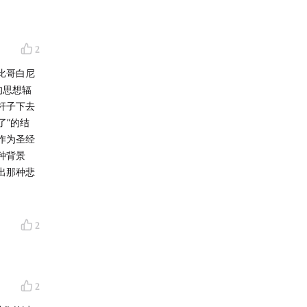
2
比哥白尼
的思想辐
杆子下去
了”的结
作为圣经
种背景
出那种悲
2
2