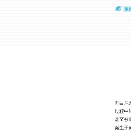
散
通
哥白尼
过程中
甚至被
诞生于