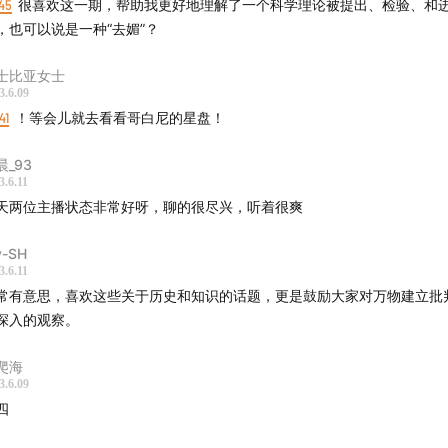
45
很喜欢这一期，帮助我更好地理解了一个科学理论被提出、检验、和
，也可以说是一种“去媚”？
士比亚女士
3.6.09
41
！等会儿就去看看哥白尼的星盘！
晨_93
3.6.11
天两位主播状态非常好呀，聊的很尽兴，听着很爽
v-SH
3.6.11
常有意思，喜欢这些关于历史和知识的话题，更是鼓励大家对万物建立批
深入的观察。
爬海
3.6.09
四