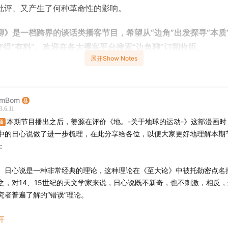
批评、又产生了何种革命性的影响。
聊》是一档跨界的谈话类播客节目，希望从“边角”出发探寻“本质
”变得“有料”。欢迎在各大播客平台搜索“边角聊”订阅收听。
展开Show Notes
与者-
微博：PomBom，豆瓣：PomBom）
ka 小P（知乎：姜源）
omBom
3.6.11
本期节目播出之后，姜源在评价《地。-关于地球的运动-》这部漫画时
-
顶
中的日心说做了进一步梳理，在此分享给各位，以便大家更好地理解本期
关于地球的运动》，一部优秀的科学史题材漫画，还是强化刻
：
作？
心说和日心说是愚昧与科学之间的史诗对决吗？
、日心说是一种非常经典的理论，这种理论在《至大论》中被托勒密点名
心说不是已经被托勒密证否了吗？
之，对14、15世纪的天文学家来说，日心说既不新奇，也不刺激，相反
心说，一种被天主教士复活的异教徒玩意；
究者普遍了解的“错误”理论。
里士多德和托勒密的地心说是冲突的；
、托勒密对日心说的核心反驳是，如果大地在自传且围绕太阳高速旋转，
开
白尼的日心说是革新还是复古？