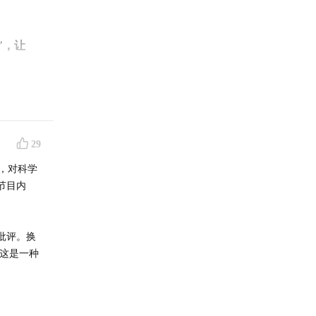
”，让
29
，对科学
节目内
板印象的
批评。换
，这是一种
那么地球