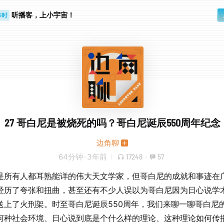
听播客，上小宇宙！
步时
勤路上
27 哥白尼是被烧死的吗？哥白尼诞辰550周年纪念
边角聊
64分钟
·
3年前
17248
·
57
是所有人都耳熟能详的伟大天文学家，但哥白尼的成就和事迹在
经历了夸张和扭曲，甚至还有不少人误以为哥白尼因为日心说学
送上了火刑架。时至哥白尼诞辰550周年，我们来聊一聊哥白尼
何种社会环境、日心说到底是个什么样的理论、这种理论如何传