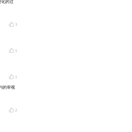
进化的过
3
1
1
判的审视
2