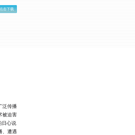
点击下载
广泛传播
术被迫害
的日心说
播、遭遇