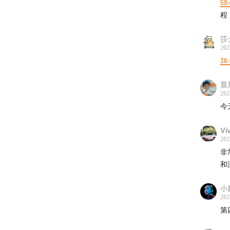
59:
程
莎
202
36:
晨
202
今
Vi
202
非
和
小
202
第