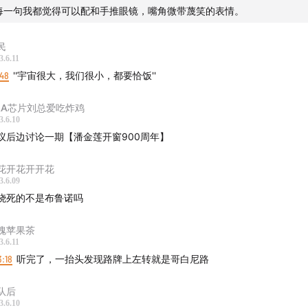
每一句我都觉得可以配和手推眼镜，嘴角微带蔑笑的表情。
学的发展依赖于许多研究者长年累月地积累，这些研究者并没有什么可歌
或者杰出卓越的英雄事迹，都只是一些需要为个人收入、工作职位、社会
民
生活奔波的普通人。宗教和科学发展的伟大斗争是18世纪启蒙运动之后逐
3.6.11
事。神话科学、神话科学家、神话科学家的灵感和壮举则是19世纪之后的
:48
''宇宙很大，我们很小，都要恰饭''
外，再推荐两本相关作品：
AA芯片刘总爱吃炸鸡
3.6.10
哥白尼问题：占星预言、怀疑主义与天体秩序》，[美]罗伯特·S. 韦斯特
议后边讨论一期【​潘金莲开窗900周年】
、蔡玉斌译。
花开花开开花
世界图景的机械化》，[荷]爱德华·戴克斯特霍伊斯著，张卜天译。
3.6.09
烧死的不是布鲁诺吗
瑰苹果茶
3.6.11
3:18
听完了，一抬头发现路牌上左转就是哥白尼路
队后
3.6.10