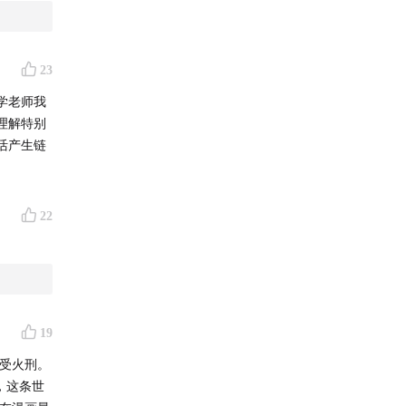
倒退？这
不言而喻
；
类似的理
23
以及其他
学老师我
理解特别
论。这种
活产生链
世纪人文
究，更是
22
尼在《天
复杂且缺
就能解释
化的数学问
19
遭受火刑。
具有什么
，这条世
学术专著