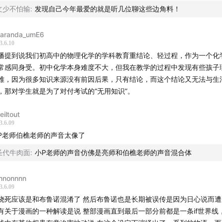
的事物为什么不会被甩飞出去？不与地球接触的飞鸟云朵为什么不会向后
文少不怕输
:
发现自己今年最爱的就是听几位聊这些边角料！
白尼：“只要用34个圆，我就能解释宇宙和行星的舞蹈”；
反驳并不来自宇宙和天文学，而是来自于运动和物理学。尽管我们现代人
有第谷布拉赫的数据，哥白尼也提出不了正确的行星轨道模型
接受了惯性和其他物理学理论，但是对14、15世纪的人来说，却不存在
caranda_umE6
星术，近代天文学的另一重面目；
。因此在真实历史上，日心说和惯性理论是同步被发展的，没有惯性理论
3.6.10
论作为支持，日心说只是一种脱离“真实物理世界”的数学虚构。
心说颠覆了人在宇宙中的地位
播提到说我们初高中的物理化学的学科教育重结论、轻过程，作为一个化
普勒：“我嗅着味儿就知道《天体运行论》序言是内鬼写的。”
常感同身受。初中化学本身难度不大，但我在教学的过程中发现有些孩子
、哥白尼提出日心说的最根本的理论动机是去除托勒密的“偏心加速点”理
美太阳，文艺复兴的新风尚
难，因为很多知识来源没有前因后果，只有结论，而这个结论又无法与生
机来自于哥白尼对柏拉图理论的“审美式”推崇。对柏拉图的推崇本身是15
，那对学生就是为了对付考试的“无用知识”。
传入中国的《天体运行论》
义复兴的产物，而将形而上的或美学的推崇应用到具体的星球运行轨道研
们现代人了解近代科学史有什么意义？
门。
eiltout
3.6.09
读观影-
、虽然在刻板印象中，日心说被视为对地心说理论的显著简化。但是哥白
P老师伯樵老师的声音太像了
尼革命》 托马斯·库恩
运行论》中为了使自己的理论符合观测数据，实际上仍然引入了“均轮”等
圣代牛肉面
:
小P老师的声音仿佛是亮师和伯樵老师的声音混合体
读过的书》 欧文·金格里奇
物理学理论支持的几何构造技巧。用他自己的话说：“只要用34个圆，我
宙和行星的舞蹈。”日心说与地心说复杂与否的比较本身也是个高度专业
nnonnnn
素材-
，而不是很多人想象的：“当时的人们愚昧地拒绝了明显更简洁的模型。”
3.6.09
聊》主题曲
烧死应该是和布鲁诺混淆了 然后布鲁诺也是长期被误传是因为日心说而
、哥白尼的《天体运行论》在出版时并没有被教会视为危险的异端，也不
s Cato (ca.1560/70 - after 1602) Galliarda II
有关于漫画的一种解读是说 整部漫画直到最后一部分前都是一条if世界线
炸性、革命性的影响。相反，这部作品在出版之初，仅仅作为一部艰深的