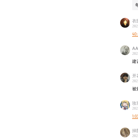
科
历
衣
庭
202
叙
40
另
A
202
《
建
利
开
《
202
被
玫
202
1:0
掉
202