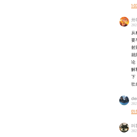
1:0
卅
202
从
要
射
就
论
解
下
壮
de
202
01:
叫
202