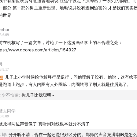
线中有某位权贵有意迫害地动说 在这个设定下演绎出了一系列的物语。
少数天文学专业研究者中流传。
一部分 第一部的男主重新出现、地动说并没有遭到迫害的 才是我们真实
的世界
作：姜源
、哥白尼没有考虑过椭圆轨道的可能性。只有到几十年后，开普勒利用第
筹：伯樵
累的更高精度的观测数据才可以拼凑出椭圆轨道。哥白尼本人可获取的数
chur
：肖文杰、Lambda aka 码农
，有些数据甚至来自托勒密的《至大论》，这导致哥白尼的理论在细节处
3.6.09
设计：华盛
漏。
前在机核写了一篇文章，讨论了一下这漫画科学上的不合理之处：
tps://www.gcores.com/articles/154927
系-
、天主教会对《天体运行论》的查禁是这本书出版七十年后的事。更讽刺
天体运行论》被查禁的时候（1616年），日心说以及与之相关的一整套
晨
ftovertalk.fm
3.8.17
（比如恒星并不永恒，存在超新星爆发；地球并不独特，木星也拥有卫星
eftovertalk@gmail.com
00
儿子上小学时候给他解释行星逆行，问他理解了没有。他说，这有啥
并不光滑完美反而坑洼不平，太阳同样不完美甚至会有黑子）实际上已经
：边角聊
是跑道上跑步，有人内圈有人外圈嘛，内圈转弯了别人就是往后跑了。
间逐步得到了接受。
: @leftovertalk
文少不怕输
:
你儿子比我聪明~
作：
yuanzhigao_0@126.com
上内容是想说明，近代科学的发展既没有戏剧色彩，也不是天才头脑灵感
大革命。在日心说的发展历史上，更不存在宗教与科学两大路线之间的史
瑟夫同学
。尽管回顾历史，我们会发现欧洲人对宇宙的认识在16、17世纪发生了
3.6.09
变，但如果更细致地观察历史，就会发现近代科学的发展是一步一个脚印
就觉得两位声音像了 真听到对线根本就分不清了
循的、平淡无趣的，既有琐碎的新的发展和成功，也有琐碎的挫折和失败
大卿
:
分开听不清，合在一起还是很好区分的。郑师的声音充满嘲讽是怎么