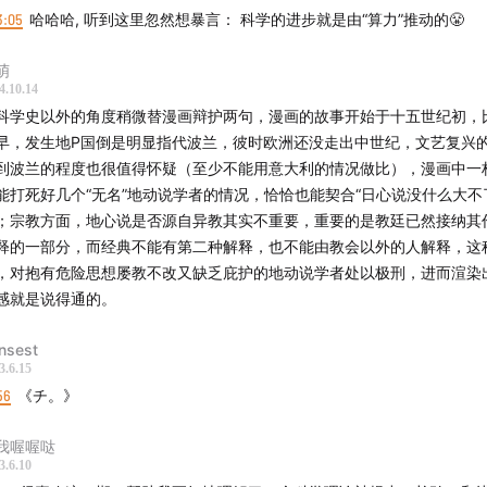
3:05
哈哈哈, 听到这里忽然想暴言： 科学的进步就是由“算力”推动的😤
萌
4.10.14
科学史以外的角度稍微替漫画辩护两句，漫画的故事开始于十五世纪初，
早，发生地P国倒是明显指代波兰，彼时欧洲还没走出中世纪，文艺复兴
到波兰的程度也很值得怀疑（至少不能用意大利的情况做比），漫画中一
能打死好几个“无名”地动说学者的情况，恰恰也能契合“日心说没什么大不
；宗教方面，地心说是否源自异教其实不重要，重要的是教廷已然接纳其
释的一部分，而经典不能有第二种解释，也不能由教会以外的人解释，这
，对抱有危险思想屡教不改又缺乏庇护的地动说学者处以极刑，进而渲染
感就是说得通的。
nsest
3.6.15
56
《チ。》
我喔喔哒
3.6.10