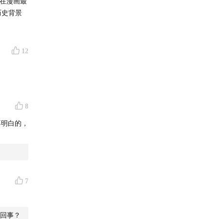
而在漫画最
历史背景
谷·布拉赫
据质量更
12
存在不少
的是，到
全新宇宙图
8
；月球表
不明白的，
在潜移默
闪现式的
诗般的斗
7
翻天覆地的
的、有迹
。
回事？