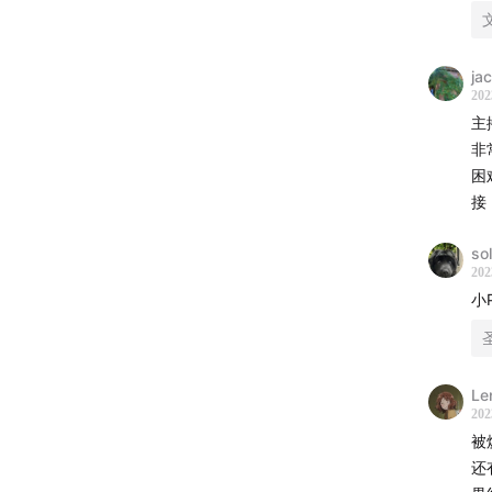
上
24:00
哥
条
29:20
没
地
ja
35:00
占
论
202
39:40
理
日
主
42:30
开
非
三
45:20
赞
困
动
接
52:00
流
主
58:05
我
冷
sol
202
-延伸阅
四
小
《哥白
体
《无人
乏
宇
Le
-音乐/
题
202
《边角
被
五
Diomede
还
爆