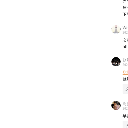
界
在
-制作-
后
下
剪辑制
六
节目统
积
We
发布运营
低
202
Logo
错
之
ht
-互动联
七
《
赵
网站: le
202
景
邮箱:
l
18:
面
小红书
就
化
Twitter
商务合
以
伟
周
争
202
改
早
可