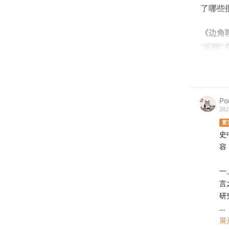
了哪些
《边角
“闲聊
-本期参
郑诗亮（
姜源 a
P
202
-时间轴
置
史
02:00
《
容
最新力
04:20
地
一
06:25
日
言
11:20
地
研
13:27
亚
二
展
21:50
哥