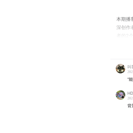
本期播
深创作
者的2
行了深
*如需下
叫
202
回复「
“
本期精
HD
202
07:08
A
背
10:26
怎
14:39
人