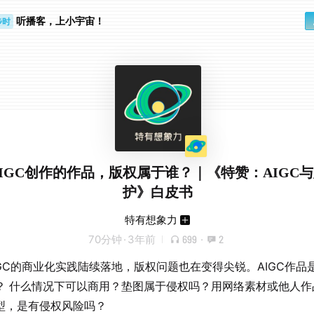
听播客，上小宇宙！
步时
勤路上
IGC创作的作品，版权属于谁？｜《特赞：AIGC
护》白皮书
特有想象力
70分钟
·
3年前
699
·
2
IGC的商业化实践陆续落地，版权问题也在变得尖锐。AIGC作品
？ 什么情况下可以商用？垫图属于侵权吗？用网络素材或他人作
型，是有侵权风险吗？