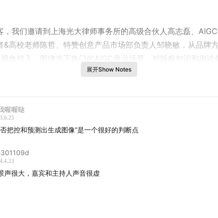
客，我们邀请到上海光大律师事务所的高级合伙人高志磊、AIG
者&高校老师陈哲、特赞创意产品市场部负责人邹晓敏，从品牌
个视角切入，围绕当下热门的AIGC商业场景，对版权知识和舆论
展开Show Notes
入的交流。
载《特赞：AIGC与版权保护》白皮书，关注特赞公众号（Tezig
我喔喔哒
3.6.25
版权」即可。
能否把控和预测出生成图像”是一个很好的判断点
彩
301109d
4.4.23
IGC作品是否享有版权？
景声很大，嘉宾和主持人声音很虚
么定义AIGC版权中的“独创性”？
工和AI占比达到什么程度，能帮我获得版权？