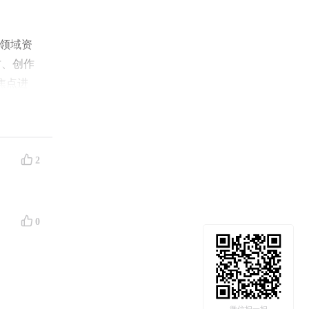
C领域资
方、创作
焦点进
n），
2
0