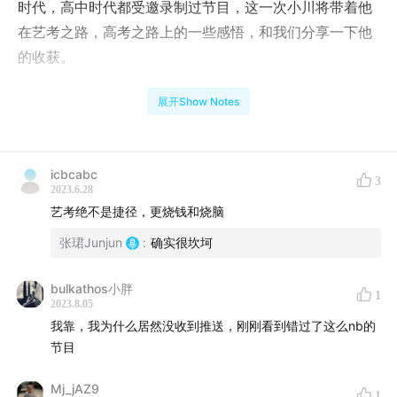
时代，高中时代都受邀录制过节目，这一次小川将带着他
在艺考之路，高考之路上的一些感悟，和我们分享一下他
的收获。
本期主要内容
展开Show Notes
祝贺小川高考顺利结束，艺考专业考试成绩优异；
讲一讲今年的高考形势，河北省竞争有多激烈；
icbcabc
3
特长招生的种类，艺考生有哪些特殊；
2023.6.28
艺考绝不是捷径，更烧钱和烧脑
讲一讲自己为什么选择这条路，分享备考过程；
一路走来有什么体会，给大家介绍一下经验。
张珺Junjun
:
确实很坎坷
【联系我们】
bulkathos小胖
1
2023.8.05
希望大家在听友群和评论区多多反馈收听感受，添加津津
我靠，我为什么居然没收到推送，刚刚看到错过了这么nb的
节目
乐道小助手微信：dao160301，加入听友群。
Mj_jAZ9
制作团队
1