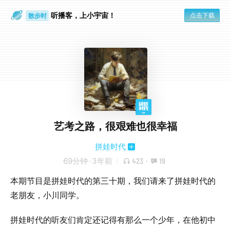
听播客，上小宇宙！
点击下载
散步时
通勤路上
艺考之路，很艰难也很幸福
拼娃时代
69分钟
·
3年前
423
·
19
本期节目是拼娃时代的第三十期，我们请来了拼娃时代的
老朋友，小川同学。
拼娃时代的听友们肯定还记得有那么一个少年，在他初中