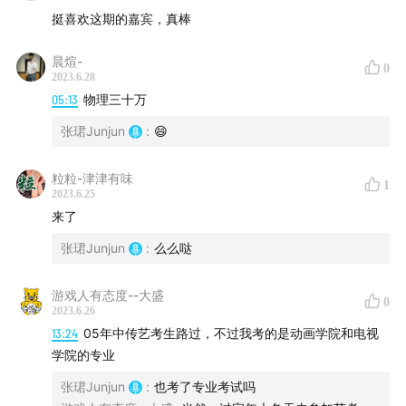
dao160301 |
hi@dao.fm
|
版权声明
|
评论须知
|
听友微
挺喜欢这期的嘉宾，真棒
信群
|
更多节目
|
RSS订阅
晨煊-
0
本节目由「
2023.6.28
声湃 WavPub
」提供内容托管和数据服务支
05:13
物理三十万
持。
张珺Junjun
:
😄
粒粒-津津有味
1
2023.6.25
来了
张珺Junjun
:
么么哒
游戏人有态度--大盛
0
2023.6.26
13:24
05年中传艺考生路过，不过我考的是动画学院和电视
学院的专业
张珺Junjun
:
也考了专业考试吗