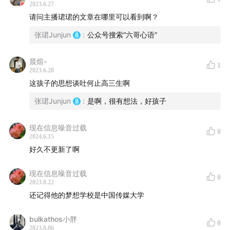
2023.6.27
请问主播珺珺的文章在哪里可以看到啊？
主播 / 张珺
张珺Junjun
:
公众号搜索“六哥心语”
嘉宾 / 小川同学
后期 / 卷圈
晨煊-
监制 / 姝琦
1
2023.6.28
产品统筹 / bobo
这孩子的思想谈吐何止高三生啊
张珺Junjun
:
是啊，很有想法，好孩子
关于「拼娃时代」
现在信息噪音过载
拼娃时代是面向家长的 K-12 教育主题播客，主播张珺是
0
2024.6.15
一位真正的学生家长。他以理工男出色的分析能力和整合
好久不更新了啊
能力，帮普通家长理解复杂的教育知识、跟上多变的教育
市场。
现在信息噪音过载
0
2023.8.22
还记得他的梦想学校是中国传媒大学
拼娃时代节目由津津乐道播客网络制作播出。
bulkathos小胖
津津乐道播客官网
| 公众号：津津乐道播客 | 微信：
0
2023.8.06