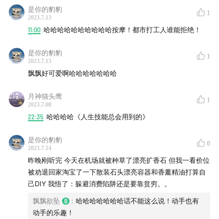
是你的豹豹
00:39:21
我们成功克制过哪些不必要的消费升级？
1
2023.7.13
11:00
哈哈哈哈哈哈哈哈哈哈按摩！都市打工人谁能拒绝！
00:45:05
豆瓣“抠门女性联合会”和“抠门男性联合会”浅浅
观察
是你的豹豹
1
2023.7.13
00:53:26
各种野路子省钱办法分享
飘飘好可爱啊哈哈哈哈哈哈哈
01:05:55
大学时的一次理财，居然赚得了一笔旅行费
月神猫头鹰
1
2023.7.08
22:35
哈哈哈哈《人生技能总会用到的》
是你的豹豹
0
2023.7.14
昨晚刚听完 今天在机场就被种草了漂亮扩香石 但我一看价位
被劝退回家淘宝了一下散装石头漂亮容器和香薰精油打算自
己DIY 我悟了：躲避消费陷阱还是要靠贫穷。。
飘飘欲坠
:
哈哈哈哈哈哈哈话不能这么说！动手也有
动手的乐趣！