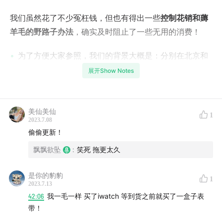
我们虽然花了不少冤枉钱，但也有得出一些
控制花销和薅
羊毛的野路子办法
，确实及时阻止了一些无用的消费！
为了方便大家参照，我们的背景大概是：分别在北京和
深圳工作，都是泛互联网行业，工作年限2年左右
展开Show Notes
--Timeline--
美仙美仙
00:01:09
买衣服做医美，到底能花多少钱
1
2023.7.08
偷偷更新！
00:10:49
体验式消费：只要老板够坚定，我就一定会付钱
飘飘欲坠
:
笑死 拖更太久
00:21:16
买过哪些吃灰的付费课程和会员订阅？
是你的豹豹
1
2023.7.13
00:24:43
沉迷高级食物和日用品，体验了一把博主生活
42:06
我一毛一样 买了iwatch 等到货之前就买了一盒子表
带！
00:34:01
女生出门社交，真的会有很多隐形消费