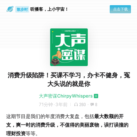
听播客，上小宇宙！
点击下载
散步时
通勤路上
消费升级陷阱！买课不学习，办卡不健身，冤
大头说的就是你
大声密谋ChirpyWhispers
71分钟
·
3年前
260
·
8
这期节目是我们的年度消费大复盘，包括
最大数额的开
支，爽一时的消费升级，不值得的美丽废物，误打误撞的
理财投资
等等。