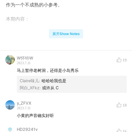
作为一个不成熟的小参考。
本期内容：
为什么选择去泰国玩
展开Show Notes
查了半天攻略结果落地签两分钟结束
在曼谷打车应该用什么app
曼谷堵到我差点吐在车里
W怀特W
19
2023.7.11
一定要多换点零钱
马上暂停老树洞，还得是小岛秀乐
泰国的荔枝饮料都很好喝
Claire味儿
:
哈哈哈我也是
在MBK吃了一顿黑暗料理
阿白_XFkz
:
或许从 C
在泰国点外卖竟然不用先付钱
泰国真的像网上说的这么可怕吗
y_ZFVX
18
不会外语可以出国吗
2023.7.11
曼谷的商场走都走不完
小黄的声音确实好听
我们印象最深刻的两家店
HD29241v
16