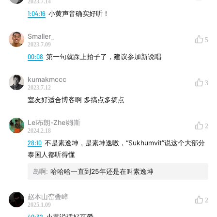
2023.7.14
1:04:16
小黄声音确实好听！
Smaller_
5
2023.7.09
00:08
第一句就踩上拍子了，建议参加新说唱
kumakmccc
3
2023.7.12
室友好适合博客啊 多搞点多搞点
Lei布朗-Zhei姆斯
2
2024.2.18
28:10
不是素逸坤，是素坤逸嗷，“Sukhumvit”说这个大部分
泰国人都听得懂
岛啊
:
哈哈哈一直到25年还是在叫素逸坤
赵本山峦叠嶂
2
2025.1.09
40:32
小黄说话好可爱