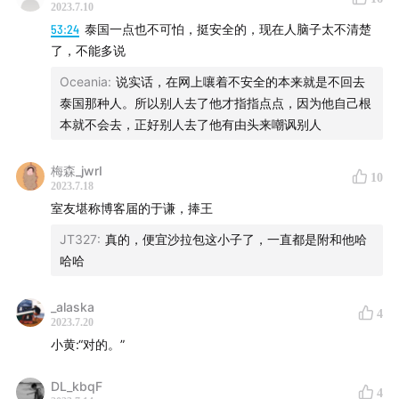
去泰国要穿什么衣服
2023.7.10
53:24
泰国一点也不可怕，挺安全的，现在人脑子太不清楚
了，不能多说
Oceania
:
说实话，在网上嚷着不安全的本来就是不回去
泰国那种人。所以别人去了他才指指点点，因为他自己根
本就不会去，正好别人去了他有由头来嘲讽别人
梅森_jwrI
10
2023.7.18
室友堪称博客届的于谦，捧王
JT327
:
真的，便宜沙拉包这小子了，一直都是附和他哈
哈哈
_alaska
周边店铺：Breadfast
4
2023.7.20
小黄:“对的。”
泰国VLOG请关注我的Bilibili：
Saladbob
DL_kbqF
4
片尾曲：เศษ (Remain) - tinn,Earth Patravee