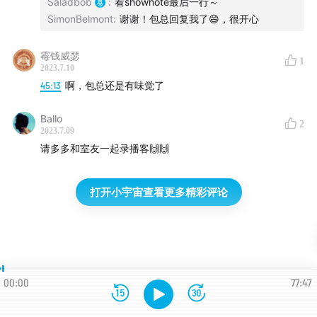
Saladbob
:
看shownote最后一行～
SimonBelmont
:
谢谢！包总回复我了😄，很开心
霉钱威瑟
1
2023.7.10
45:13
啊，包总还是有味觉了
Ballo
2
2023.7.09
请多多和室友一起录播客🙌🙌
打开小宇宙查看更多精彩评论
00:00
77:47