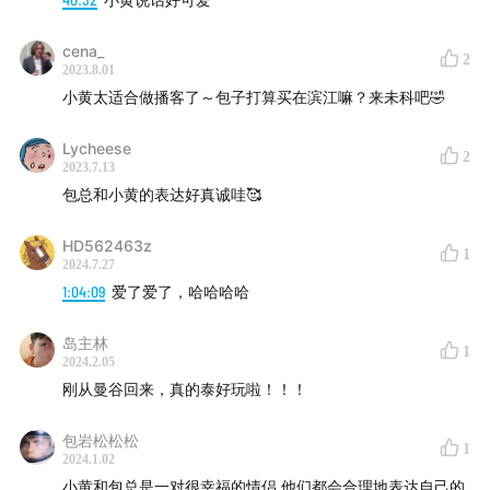
cena_
2
2023.8.01
小黄太适合做播客了～包子打算买在滨江嘛？来未科吧🤣
Lycheese
2
2023.7.13
包总和小黄的表达好真诚哇🥰
HD562463z
1
2024.7.27
1:04:09
爱了爱了，哈哈哈哈
岛主林
1
2024.2.05
刚从曼谷回来，真的泰好玩啦！！！
包岩松松松
1
2024.1.02
小黄和包总是一对很幸福的情侣 他们都会合理地表达自己的