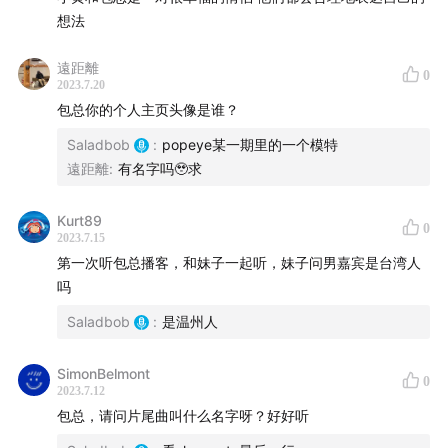
想法
遠距離
0
2023.7.20
包总你的个人主页头像是谁？
Saladbob
:
popeye某一期里的一个模特
遠距離
:
有名字吗🥹求
Kurt89
0
2023.7.15
第一次听包总播客，和妹子一起听，妹子问男嘉宾是台湾人
吗
Saladbob
:
是温州人
SimonBelmont
0
2023.7.12
包总，请问片尾曲叫什么名字呀？好好听