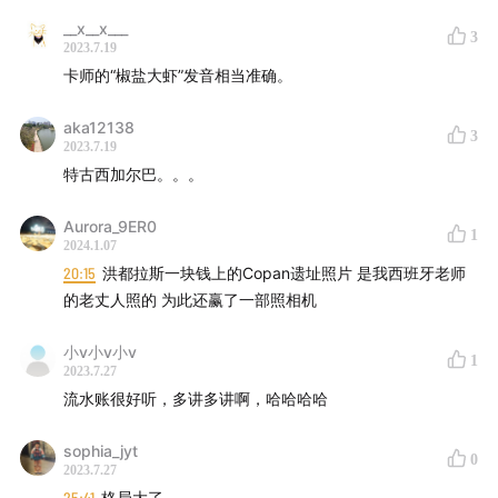
__x__x___
3
2023.7.19
卡师的“椒盐大虾”发音相当准确。
aka12138
3
2023.7.19
特古西加尔巴。。。
Aurora_9ER0
1
2024.1.07
20:15
洪都拉斯一块钱上的Copan遗址照片 是我西班牙老师
的老丈人照的 为此还赢了一部照相机
小v小v小v
1
2023.7.27
流水账很好听，多讲多讲啊，哈哈哈哈
sophia_jyt
0
2023.7.27
25:41
格局大了