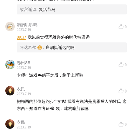
故宫遥望
:
复活节岛
滴滴叭叭呜
0
2023.7.19
08:37
我以前觉得玛雅兴盛的时代特遥远
阿达希尔
:
唐朝挺遥远的啊
春田88
0
2023.7.19
卡师打游戏🎮躺平之后，终于上新啦
衣民
0
2023.7.19
抱梅西的那位超跑少年姓邸 我看有说法是贵霜后人的姓氏 这
东西不知道咋考证😂 姨：建构嘛剪裁嘛
衣民
0
2023.7.19