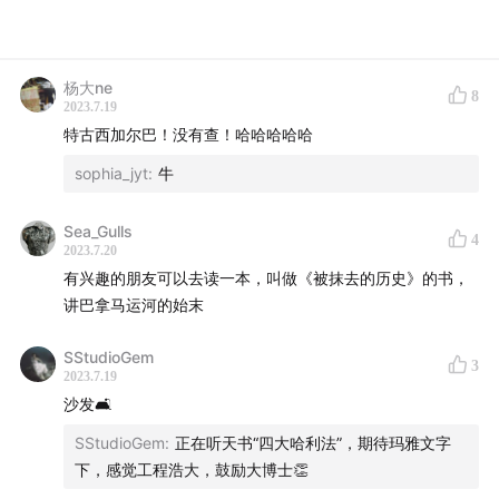
杨大ne
8
2023.7.19
特古西加尔巴！没有查！哈哈哈哈哈
sophia_jyt
:
牛
Sea_Gulls
4
2023.7.20
有兴趣的朋友可以去读一本，叫做《被抹去的历史》的书，
讲巴拿马运河的始末
SStudioGem
3
2023.7.19
沙发🛋️
SStudioGem
:
正在听天书“四大哈利法”，期待玛雅文字
下，感觉工程浩大，鼓励大博士👏