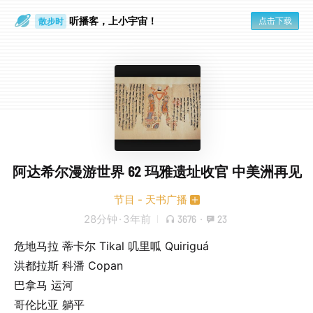
听播客，上小宇宙！
点击下载
散步时
通勤路上
阿达希尔漫游世界 62 玛雅遗址收官 中美洲再见
节目 - 天书广播
28分钟
·
3年前
3676
·
23
危地马拉 蒂卡尔 Tikal 叽里呱 Quiriguá
洪都拉斯 科潘 Copan
巴拿马 运河
哥伦比亚 躺平