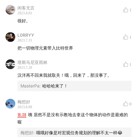
闲客无言
1
登场人物：
2023.8.01
邵天兰：梅卡曼德创始人兼 CEO @Mech-Mind
很好。
王汉洋：我们中唯一拥有机器狗的人 tw@Hanyangwang
L0RRYY
程曼祺：“猫比今天的机器人聪明多了” @momochoqo
1
2023.7.31
把一切物理元素带入比特世界
剪辑：甜食
塔斯马尼亚雨林
1
封面：世界人工智能大会上，特斯拉人性机器人 Optimus
2023.7.28
汉洋再不回来我就取关！哦，回来了，那没事了。
被围观。
MasterPa
:
哈哈哈来了！
欢迎关注我们的公众号，晚点 LatePost，ID：postlate
梅想好
0
2023.8.08
18:38
咦 居然不是没有示教地去拿这个物体的动作是最难的
喔
梅想好
:
哦哦好像是对宏观任务规划的理解不太一样😂