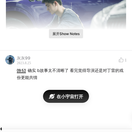
展开Show Notes
灰灰99
主播推荐分数（5星制）：
1
2023.8.25
09:53
确实 b故事太不清晰了 看完觉得导演还是对丁雷的戏
Aki：3.5星
（高校影视专业教师）
《热烈》是一部“浓
份更能共情
烈”的电影，类型完成度较高，有着体育电影特有的激
情和韵律，对于一篇命题作文来讲，算是份不错的答
在小宇宙打开
案。但在人物刻画和主题表达上确实显得单薄和割裂，
这是影片最大的遗憾。王一博的演技倒是进步颇大，这
次表演大概贡献了他目前为止的生涯最佳。
节目时长：17分20秒