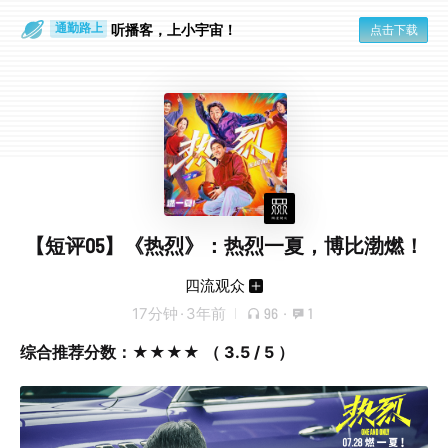
散步时
通勤路上
听播客，上小宇宙！
点击下载
【短评05】《热烈》：热烈一夏，博比渤燃！
四流观众
17分钟
·
3年前
96
·
1
综合推荐分数：★★★★ （ 3.5 / 5 ）