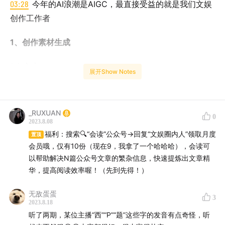
03:28
今年的AI浪潮是AIGC，最直接受益的就是我们文娱
创作工作者
1、创作素材生成
(a) 文本
展开Show Notes
04:42
创作卡壳的时候太好用：能按你的文风续写，能帮
你提炼（自己都提炼不清楚的）立意主题，关键是能给你
_RUXUAN
0
爱的鼓励♥️情绪价值拉满！
2023.8.08
福利：搜索🔍“会读”公众号→回复“文娱圈内人”领取月度
置顶
09:45
同时让文心一言、chatgpt、bing “给我写一封骂女
会员哦，仅有10份（现在9，我拿了一个哈哈哈），会读可
儿的信”，3个工具有他们自己的性格🙉！
以帮助解决N篇公众号文章的繁杂信息，快速提炼出文章精
华，提高阅读效率喔！（先到先得！）
(b) 图片
无敌蛋蛋
3
2023.8.18
11:14
影视游戏的前期概设原画和置景道具设计，效率千
听了两期，某位主播“西”“P”“题”这些字的发音有点奇怪，听
倍上升，玄幻/古装/科幻题材尤其好用