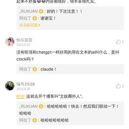
起来不舒服😂😂内容都很好，很丰富很扎实。
16:00
后期宣发素材，《仙剑》AI应用率已达50%，常用
_RUXUAN
:
好的！下次注意！！
方法controlnet骨架图+角色lora
阿拉丁
:
谢谢宝！
共
3
条回复
17:13
分镜要解决一致性问题
快乐苗苗
1
2023.9.03
18:05
从“妙鸭”大火想到，影视行业给演员设计服装妆造
没有听清和chatgpt一样好用的用在文本的ai叫什么，是叫
也可以用AI
clock吗？
20:45
过场/剧情动画
阿拉丁
:
claude！
(c) 配音
编号2538
2
2023.8.08
21:47
爱奇艺国产剧出海东南亚用AI翻译字幕+配音，米哈
07:01
这就去开个播客叫“文娱圈外人”。
游《未定事件簿》姜广涛事件；谨防诈骗！
_RUXUAN
:
哈哈哈哈哈！快去！然后我们联动一下！
哈哈哈
2、办公室打工人通用
阿拉丁
:
哈哈哈哈哈哈哈