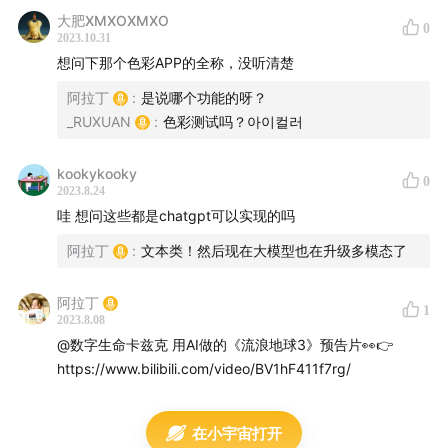
24:40
写周报、写邮件、自动记录电脑行为的agent个人
大肥XMXOXMXO
0
小秘书
2023.10.31
想问下那个色彩APP的全称，没听清楚
26:10
用AI改简历，ta超会的👍
阿拉丁
:
是说哪个功能的呀？
_RUXUAN
:
色彩测试吗？아이컬러
27:54
邀请AI入会，ta给你一份带重点的会议纪要👍
kookykooky
29:03
用AI帮自己聊tinder（？）
0
2023.8.24
哇 想问这些都是chatgpt可以实现的吗
30:00
快速学习一个新概念：teach me like I'm five，而
阿拉丁
:
文本类！然后现在大模型也在升级多模态了
且完全不油不爹！
31:28
微信浮窗了800篇公众号文章，再也不焦虑了！
阿拉丁
1
2023.8.08
@数字生命卡兹克 用AI做的《流浪地球3》预告片👀👉
‌「会读」：通过微信一键转发内容链接，可快速获取文章
https://www.bilibili.com/video/BV1hF411f7rg/
摘要，还能自动收藏至app
mp.weixin.qq.com
在小宇宙打开