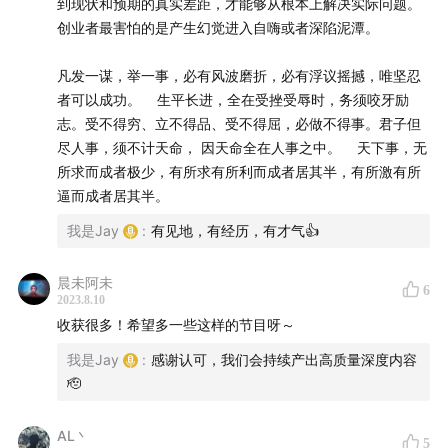
到现状和预期的真实差距，才能够从根本上解决实际问题。
+协同工具的全球市场规模达到460亿美元，成为最大的
创业者最害怕的是产生幻觉进入自嗨或者深陷泥潭。
通用软件市场之一，其中协同工具增速为17%，是后疫情
时代增速最快的软件赛道之一。
伴随着行业的快速发展，
凡发一谋，举一事，必有风波磨折，必有浮议摇撼，唯坚忍
者可以成功。 生平长进，全在受挫受辱时，务须咬牙励
新的技术和产品形态也在不断涌现。
志。受不得穷、立不得品、受不得屈，必做不得事。君子但
尽人事，须不计天命， 因天命全在人事之中。 天下事，无
我们本期的嘉宾就是
下一代开源协作知识库——
AFFiNE
所求而成者极少，有所求有所利而成者居其半，有所激有所
联合创始人兼运营负责人——魏伊培（Iris），
和我们一起
逼而成者居其半。
聊聊开源、协同工具、SaaS、创业等话题。
我是Jay
:
有见地，有经历，有才气👍
【主播】
晨未阿未
6
2023.8.10
Jay，
《出海相对论》主理人，独立播客制作人。消费互
收获很多！希望多一些这样的节目呀～
联网创业&投行背景，长期关注消费、科技等领域的创新
创业机会。
我是Jay
:
感谢认可，我们会持续产出高质量深度内容
🫡
佳芮
，
句子互动
创始人，微软人工智能最具价值专家（AI
MVP），对话式营销开创者。「福布斯」30 Under 30、
AL丶
5