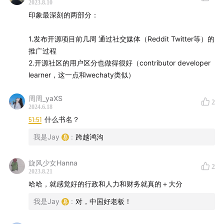
2023.8.10
36kr S级创业者。
Y Combinator
校友，全球最大的对话
印象最深刻的两部分：
式交互 RPA SDK 开源框架
Wechaty
联合作者。著有
《Chatbot 从 0 到 1：对话式交互设计实践指南》
。
1.发布开源项目前几周 通过社交媒体（Reddit Twitter等）的
推广过程
【嘉宾】
2.开源社区的用户区分也做得很好（contributor developer
learner，这一点和wechaty类似）
魏伊培（Iris），
AFFiNE
联合创始人兼运营负责人
周周_yaXS
2
博士就读于爱丁堡大学，研究方向为创业生态系统，导
2024.6.18
51:51
什么书名？
师为 Ben Spigel。曾于 PNDC 与全英学联负责科研成
果转化、创业项目的落地与孵化；另在 VC Comet
我是Jay
:
跨越鸿沟
labs 工作过。在英期间负责教育部全英创赛、全英招聘
旋风少女Hanna
会的统筹执行。曾于欧莱雅、百威参与市场运营有关工
2
2023.8.21
作。
哈哈，就感觉好的行政和人力和财务就真的＋大分
AFFiNE是下一代知识库，不止步于 Notion、Miro，集
我是Jay
:
对，中国好老板！
计划、分类、创造于一体。隐私至上、开源、可定制