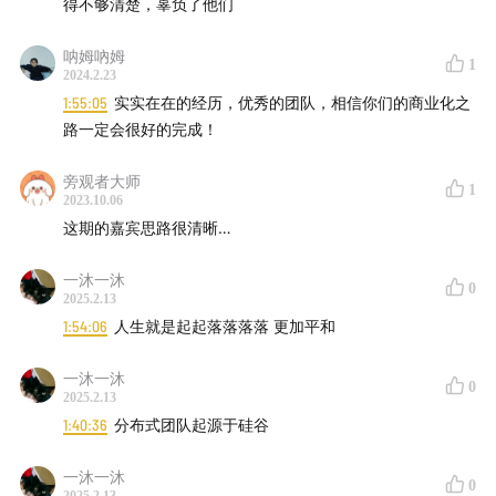
得不够清楚，辜负了他们
呐姆吶姆
1
2024.2.23
1:55:05
实实在在的经历，优秀的团队，相信你们的商业化之
路一定会很好的完成！
旁观者大师
1
2023.10.06
这期的嘉宾思路很清晰…
【你将听到】
一沐一沐
00:04:06
魏伊培自我介绍与 AFFiNE 简介
0
2025.2.13
1:54:06
人生就是起起落落落落 更加平和
00:05:22
为什么在读博期间选择辍学创业？整个心路历
程是什么样的？
一沐一沐
0
2025.2.13
1:40:36
分布式团队起源于硅谷
00:12:52
为什么 AFFiNE 成立之初就决定开源、隐私、
全球化这三个方向？背后基于怎样的思考？
一沐一沐
0