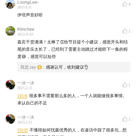
化，开箱即用。具有写作、绘图和规划等功能，支持多
LoongLee-
4
2023.8.11
种语言，具备离线编辑能力和协作功能。同时AFFiNE
伊培声音好听
提供基建产品：前端 BlockSuite 和后端数据库
Octobase ，帮助客户构建自己的生产力协作工具。
Kimchee
1
2023.11.03
GitHub Star 数是判断开源软件受欢迎程度极其重要的
嘉宾干货满满！太棒了👏给节目提个小建议，感觉开头和结
尾的音乐太长了，已经到了需要主动跳过才能听下一集的程
指标。
AFFiNE 开源后72小时即收获1000 GitHub
度😅，感觉可以短些
Star，1周突破 6000 Star，43天突破1万 Star，成为
2022年底前最快破1万 Star 开源项目，且其中80%来
我是Jay
:
感谢认可，收到建议👌
自海外。
AFFiNE 也在2022年8-12月期间28次上榜
一沐一沐
GitHub Trending，是2022年最炙手可热的开源项目之
1
2025.2.13
一。
1:51:41
很多事不需要那么多的人，一个人就能做很多事情。
承认自己的不足
一沐一沐
1
2025.2.13
1:51:01
不懂得如何找最优秀的人，在凑活中踩了很多坑…想