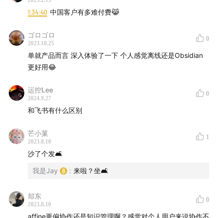
2025.2.13
00:20:52
AFFiNE 是如何成为在 ChatGPT 之前 Github
1:34:40
中国客户有多难付费😹
上增长最快的开源项目的？
ゴロゴロ
0
00:42:47
如何打造和运营遍布全球的开发者社区？不同
2023.10.25
单就产品而言 深入体验了一下 个人感觉离线还是Obsidian
阶段有什么技巧和方法？
更好用😂
00:55:21
AFFiNE 如何思考商业化与开发者社区的关系？
运控Lee
有什么收费计划？
0
2024.9.27
和飞书有什么区别
01:09:31
怎么看开源对企业的市场价值？开源是一个市场
动作吗？
芒小菓
1
2023.8.10
沙了个发🛋️
01:15:43
什么是「一体化的 KnowledgeOS」？和
Notion、Miro等有什么区别？
我是Jay
:
来啦？坐🛋️
01:28:23
AFFiNE 的产品中会融入 AI 吗？怎么看 AI 带来
却东
0
的行业机会及挑战？
2023.8.10
affine更偏协作还是知识管理啊？感觉对个人用户来说协作不