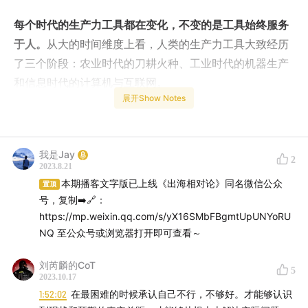
每个时代的生产力工具都在变化，不变的是工具始终服务
于人。
从大的时间维度上看，人类的生产力工具大致经历
了三个阶段：农业时代的刀耕火种、工业时代的机器生产
和信息时代的计算机与互联网。
展开Show Notes
计算机是硬件，搭配具体的软件，制作出传递信息的内
容，开发出人们生活、工作所需要的应用。进一步来看，
从1990年-2010年，主要是本地化部署、人们相互独立工
我是Jay
2
2023.8.21
作的二十年。而从2011年左右开始，云端部署、在线协同
本期播客文字版已上线《出海相对论》同名微信公众
置顶
的生产力工具就逐渐成为新时代的主题，疫情更是加速了
号，复制➡️🔗：
这一进程。
https://mp.weixin.qq.com/s/yX16SMbFBgmtUpUNYoRU
NQ 至公众号或浏览器打开即可查看～
从具体公司来说，前有 Asana、Monday 等团队协作管理
软件达到数十亿美金估值并成功上市，后有如 Miro 和大
刘芮麟的CoT
5
2023.10.17
名鼎鼎的 Notion 等协作平台在社交媒体引起广泛的病毒
1:52:02
在最困难的时候承认自己不行，不够好。才能够认识
式传播，估值纷纷突破百亿美金。数据显示
2022年办公