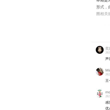
本期是
形式，
圈相关
这一期
的《无
的《第
年他在
奕
获得上
202
声
了解更
Mi
【时间
202
00:55
大
m
05:25
大
202
感
10:03
自
优