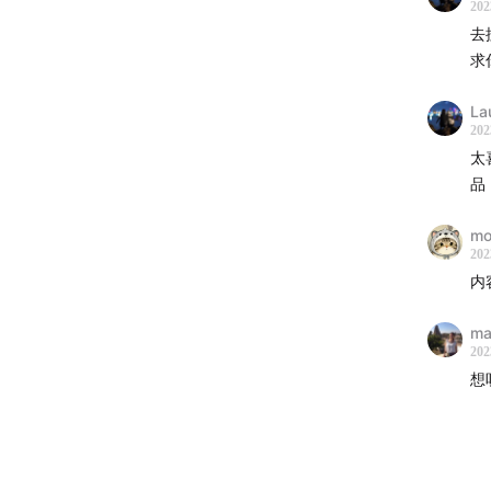
202
去
求
La
202
太
品
m
202
内
ma
202
想