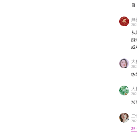
目
14:59
《
無
23:56
202
大
从
能
29:41
为
或
32:54
《
大
202
37:41
惊
练
41:10
以
大
202
46:54
《
别
56:16
《
二恬
202
59:14
从
35: