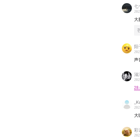
01:03:18
七
202
大
视觉：
感谢B
阳
更多节
202
声
滋
202
28
_K
202
大
彩
202