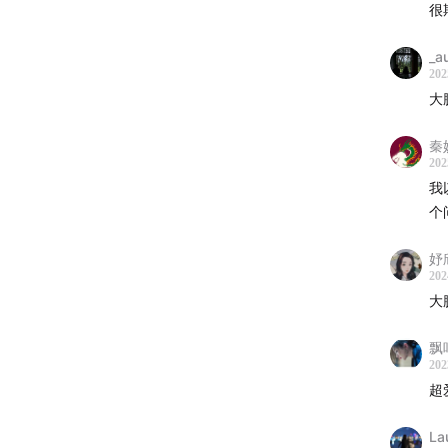
很
_a
202
大
秦
202
我
个
妤
202
大
飘
202
超
La