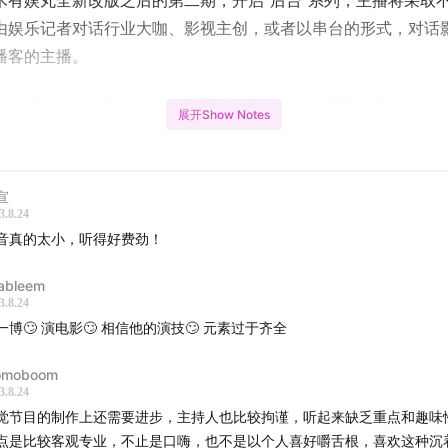
木有娱丸全新改版之后的第二期，开启“后台”系列，主播将采取
由娱乐记者对话行业大咖、影视主创，或者以串台的形式，对话
播客的主播。
我们请来了的大鹏，今年他高产的一年，年内有五部电影上映，
展开Show Notes
名》，到三月份的《保你平安》，再到暑期档的《热烈》，还有
八个嫌疑人》和《年会不能停》，我们很好奇，在《吉祥如意》
忙些什么？对于今年的高产他是如何看待的？以及凭借《第八个
宣
海国际电影节的影帝之后，他有没有一些新的目标？……关注木
3.8.24
音真的太小，听得好费劲！
多行业精彩内容。
ableem
轴】
3.8.24
王一博🙄️ 演电影🙄️ 相信他的演技🙄️ 元素过于齐全
鹏介绍今年的五部电影
omoboom
鹏谈“被业内称为路演第一人”
3.8.24
觉节目的制作上还需要进步，主持人也比较拘谨，听起来缺乏重点和趣味
导自演其实是大鹏的Plan B
点是比较客观专业，不止是口嗨，也不是以个人喜好嚼舌根，喜欢这种沉