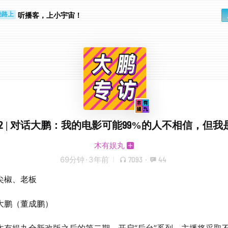
听播客，上小宇宙！
勤路上
睛好累
2 | 对话大鹏：我的电影可能99%的人不相信，但我
木有娱丸
69分钟
·
3年前
7093
·
44
尖椒、老板
大鹏（董成鹏）