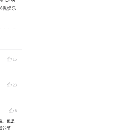
不固定的
影视娱乐
从春节档
即将上映
之后这两
嫌疑人》
15
有娱丸，
23
8
性。但是
着的节