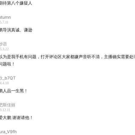
期待第八个嫌疑人
utumn
5.7.11
鹏导演真诚、谦逊
妙语
5.3.22
以为是我手机有问题，打开评论区大家都嫌声音听不清，主播确实需要处
问题啦！
欣_b7QT
4.4.10
鹏人品一生黑！
吧斯佳丽
3.12.11
爱大鹏 谢谢请他！
ura_V9fh