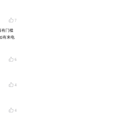
7
辑有门槛
如有来电
6
4
4