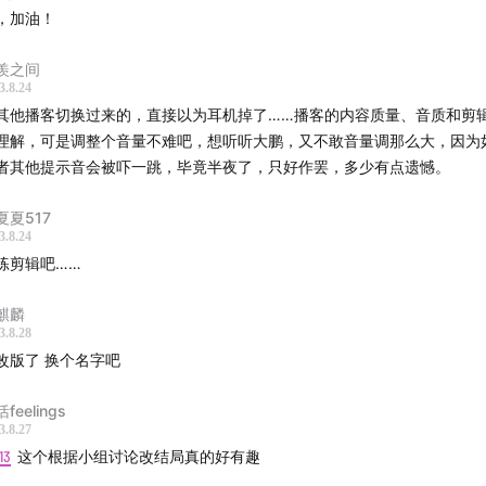
，加油！
热烈》为什么会选择街舞题材？
羨之间
3.8.24
鹏导演电影母题是什么？
其他播客切换过来的，直接以为耳机掉了……播客的内容质量、音质和剪
理解，可是调整个音量不难吧，想听听大鹏，又不敢音量调那么大，因为
什么大鹏导演的电影里总有一个回东北的角色？
者其他提示音会被吓一跳，毕竟半夜了，只好作罢，多少有点遗憾。
热烈》拍了两个结局，原来的版本是Bad Ending
夏夏517
3.8.24
叹号这个动作在创作电影之前就确定了
练剪辑吧……
后会想拍非喜剧类型的电影吗？
麒麟
3.8.28
吉祥如意》对后续的创作和生活是否有改变
改版了 换个名字吧
缝纫机乐队》时期，非常在意观众的评价
feelings
3.8.27
《煎饼侠》开始，每一部电影都挺意外的
13
这个根据小组讨论改结局真的好有趣