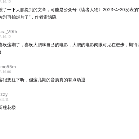
3.10.12
搜了一下大鹏提到的文章，可能是公众号《读者人物》2023-4-20发表的
你别再拍烂片了”，作者雷隐隐
ura_V9fh
3.10.12
喜欢这期了，喜欢大鹏聊自己的电影，大鹏的电影肉眼可见在进步，期待
！
omo55m
3.10.06
容很想往下听，但这几期的音质真的有点劝退
zzy
3.9.11
听莲花楼