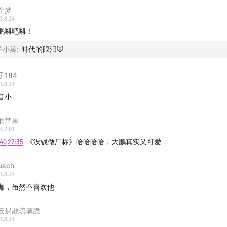
比上影节拿影帝更让大鹏开心的事
个梦
3.8.24
鹏嘚吧嘚！
@茶茶
芒小菓
:
时代的眼泪🦊
GM《呢呃呃》作者丛日新儿的大力支持
子184
目相关内容，欢迎关注微博和微信公众号：娱乐资本论
3.8.24
音小
润苹果
4.2.01
:40
27:35
《没钱做厂标》哈哈哈哈，大鹏真实又可爱
usch
3.8.24
咖，虽然不喜欢他
云易散琉璃脆
3.8.24