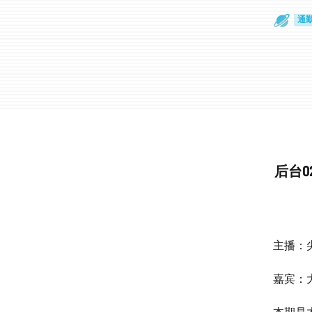
通
眼
后台0
主播：
嘉宾：