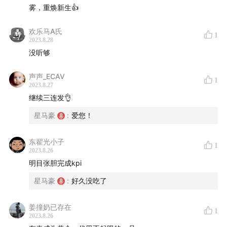
雾，重焕新生👍
欢乐马A氏
1
2023.8.28
没听够
声声_ECAV
1
2023.8.27
继续三连发👌
星马豪
:
爱您！
东翟光小子
1
2023.8.26
明目张胆完成kpi
星马豪
:
好久没吃了
姜撞奶已存在
1
2023.8.26