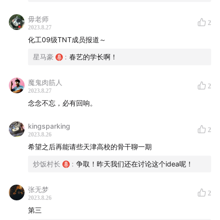
53:14
村长：进入德云学员班后的落差感
毋老师
2
2023.8.27
61:12
高校相声永远是我们的根
化工09级TNT成员报道～
— — — — — — — —
星马豪
:
春艺的学长啊！
主播：星马豪、村长
魔鬼肉筋人
2
2023.8.27
嘉宾：李春艺、张云霁
念念不忘，必有回响。
文案创作及审校：星马豪、村长
kingsparking
2
2023.8.26
音视频制作：村长、柯南
希望之后再能请些天津高校的骨干聊一期
炒饭村长
:
争取！昨天我们还在讨论这个idea呢！
封面设计：村长
张无梦
2
BGM：《兄弟呀》- 张雨生；《Ice Tea》- Not The
2023.8.26
King；《The Sponge》- Bob James,Earl Klugh；
第三