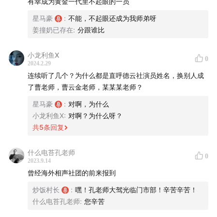
有幸成为黄金一代里不起眼的一员
星马豪
:
不能，不起眼还成为我师弟呀
姜撞奶已存在
:
分跟谁比
小龙利鱼X
0
2024.2.29
连续听了几个？为什么都是直呼德云社演员姓名，换别人成
了曹老师，曹云金老师，某某某老师？
星马豪
:
对啊，为什么
小龙利鱼X
:
对啊？为什么呀？
共
5
条回复
什么电苔孔老师
0
2023.9.14
曾经海外相声社团的前来报到
炒饭村长
:
嘿！孔老师大驾光临门市部！辛苦辛苦！
什么电苔孔老师
:
您辛苦