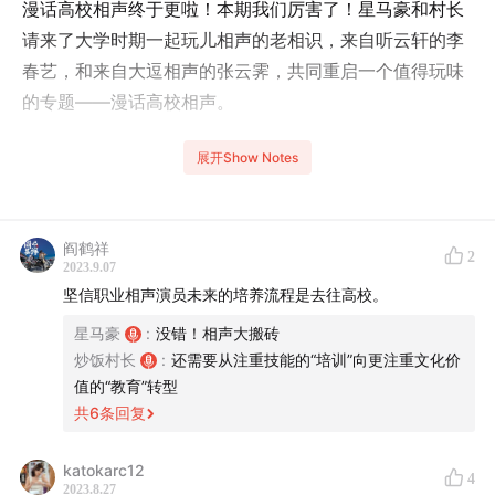
漫话高校相声终于更啦！本期我们厉害了！星马豪和村长
请来了大学时期一起玩儿相声的老相识，来自听云轩的李
春艺，和来自大逗相声的张云霁，共同重启一个值得玩味
的专题——漫话高校相声。
这期的发心源自一次闲聊中偶然发现的有趣现象：我们这
展开Show Notes
一批大学生相声演员几乎都因为德云社接触并爱上相声，
最终我们却都在职业选择上没有选择进入德云社，为什么
啊？我们都不禁发问……
阎鹤祥
2
2023.9.07
坚信职业相声演员未来的培养流程是去往高校。
我们出于什么考量？环境因素如何左右？这一期我们老四
位凑一起好好分析分析其中的原因，您也一起听听是不是
星马豪
:
没错！相声大搬砖
炒饭村长
:
还需要从注重技能的“培训”向更注重文化价
这个理儿！
值的“教育”转型
共
6
条回复
— — — — — — — —
【本期嘉宾】
katokarc12
4
2023.8.27