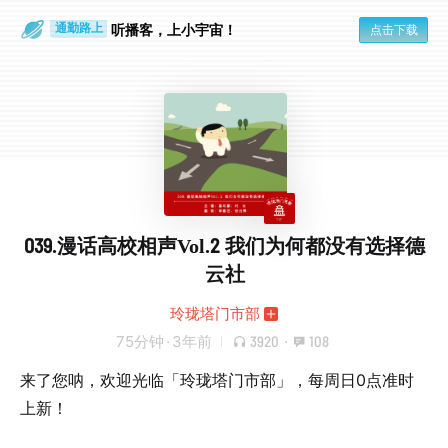
听播客，上小宇宙！
点击下载
通勤路上
眼睛好累
039.漫话高校相声Vol.2 我们为何都没有选择德
云社
玲珑塔门市部
75分钟
·
3年前
3920
·
108
来了您呐，欢迎光临「玲珑塔门市部」，每周日0点准时
上新！