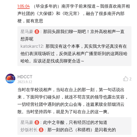
1:05:04
（毕业多年的）南开学子前来报道～我很喜欢南开相
声社团的《大保镖》和《吃元宵》，融合了很多南开内部
梗，挺有意思
星马豪
:
那回头跟我们聊一期吧！京外高校相声一直
想弄呢
katokarc12
:
那我没有这个本事，其实我大学还真没有在
他们表演现场听过，反倒是从相声广播里听到的这两段哈
哈哈。应该还是找成员聊更合适～
HDCCT
2
2023.9.12
当时在学校说相声，当站在台上的那一刻，第一句话说出
来，下面同学们碰头好，就连不苟言笑的领导也露出笑容，
一切经营社团中遇到的的文山会海，连篇累牍全部烟消云
散。当时坚持四年，就是为了站在台上的这一爽。
星马豪
:
此中之辛酸，只有经历过的才知道
炒饭村长
:
那一刻的自己（和搭档）是闪着光的