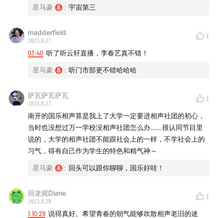
《Swingset》- Bob James；《I'll Never See Your
星马豪
:
宇宙第三
Smile Again》- Bob James；《Fish At The Pier》-
Biosphere；《鼓与花（伴奏）》- 戴荃
madderfield
1
2023.8.27
03:40
听了听云轩直播，李春艺真不错！
星马豪
:
听门市部更不错哈哈哈
萨瓦萨瓦萨瓦
1
2023.8.27
南开的国乐相声算是我上了大学一定要进相声社团的初心，
当时也没想过万一学校没相声社团怎么办……很认同节目里
说的，大学的相声社团不能跟社会上的一样，不学社会上的
习气，得有自己作为学生的特色和精气神～
星马豪
:
回头可以跟你聊聊，国乐好哇！
回龙观Diane
1
2023.8.28
1:10:29
说得真好。希望青春的朝气能够吹散相声老旧的迷