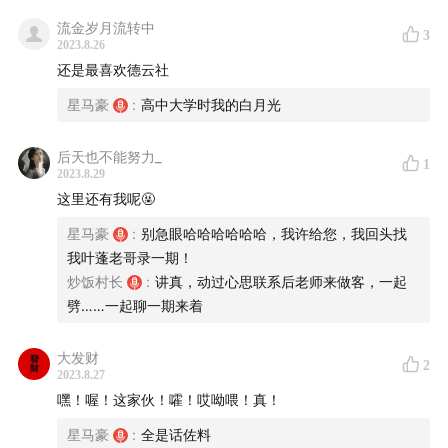
流金岁月流转中
3
2023.8.26
还是最喜欢德云社
— — — — — — — —
星马豪
:
高中大学时我的白月光
【本期摘要】
后天也不能努力_
1
2023.8.29
04:10
提问嘉宾：你是怎么接触到高校相声圈子的？
这里还有我呢🤬
星马豪
:
别急眼哈哈哈哈哈哈，我许给您，我回头找
14:18
2010-2014：北京高校相声的黄金一代
我叶蓬老哥录一期！
炒饭村长
:
讲真，动过心思联系后老师来做客，一起
23:54
那些年，相声闪耀的新星与蓬勃发展的高校相声时
劈……一起聊一期来着
间点契合
大发财
36:24
全职工作or业余爱好？德云社or其他！
2
2023.8.27
嘿！喔！这家伙！嚯！哎呦喂！真！
42:39
“够不到的名角儿”与“能学艺的老师”。
星马豪
:
全是话佐料