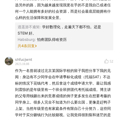
选另外的路，因为越来越发现我更在乎的不是我自己或者任
何一个人能拥有多好的社会资源，而是社会最底层能拥有什
么样的生活保障和发展全景。
逍遥游不逾矩
:
学好数理化，走遍天下都不怕。还是
STEM 好。
Habsburg
:
怕疼团队得啥资历
共
4
条回复
shfucjwnt
52
2023.10.08
作为一名曾就读过北京某国际学校的留子我想分享下我的见
闻：身边有不少同学会在申请季标化成绩（托福SAT）不达
标的情况下花钱代考，然后拿这个成绩申请大学。最让我感
到震惊的是年级里有一个班全班拼团代考托福成绩。博主讲
的父母用钱砸出来的竞赛成绩的例子更多发生在想要考藤的
同学身上。很多人完全不知道为什么要出国，更像是赶鸭子
上架。当然年级里也有家庭条件有限自己十分努力，这些同
学对于买分砸钱行为比较鄙视。让我觉得很割裂和迷茫的是