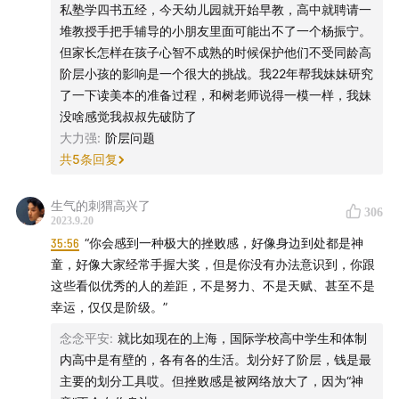
私塾学四书五经，今天幼儿园就开始早教，高中就聘请一
堆教授手把手辅导的小朋友里面可能出不了一个杨振宁。
但家长怎样在孩子心智不成熟的时候保护他们不受同龄高
阶层小孩的影响是一个很大的挑战。我22年帮我妹妹研究
了一下读美本的准备过程，和树老师说得一模一样，我妹
没啥感觉我叔叔先破防了
大力强
:
阶层问题
共
5
条回复
生气的刺猬高兴了
306
2023.9.20
35:56
“你会感到一种极大的挫败感，好像身边到处都是神
童，好像大家经常手握大奖，但是你没有办法意识到，你跟
这些看似优秀的人的差距，不是努力、不是天赋、甚至不是
幸运，仅仅是阶级。”
念念平安
:
就比如现在的上海，国际学校高中学生和体制
内高中是有壁的，各有各的生活。划分好了阶层，钱是最
主要的划分工具哎。但挫败感是被网络放大了，因为“神