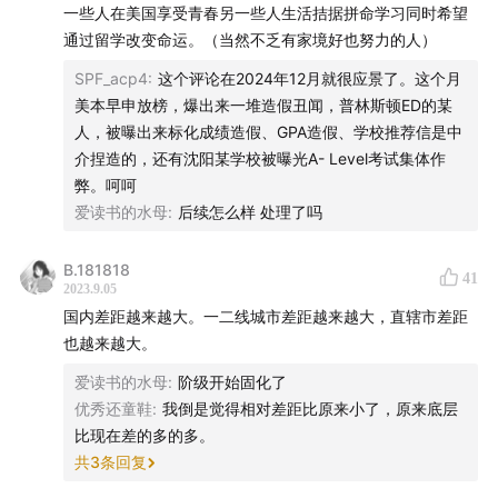
一些人在美国享受青春另一些人生活拮据拼命学习同时希望
通过留学改变命运。（当然不乏有家境好也努力的人）
SPF_acp4
:
这个评论在2024年12月就很应景了。这个月
美本早申放榜，爆出来一堆造假丑闻，普林斯顿ED的某
人，被曝出来标化成绩造假、GPA造假、学校推荐信是中
介捏造的，还有沈阳某学校被曝光A- Level考试集体作
弊。呵呵
爱读书的水母
:
后续怎么样 处理了吗
B.181818
41
2023.9.05
国内差距越来越大。一二线城市差距越来越大，直辖市差距
也越来越大。
爱读书的水母
:
阶级开始固化了
优秀还童鞋
:
我倒是觉得相对差距比原来小了，原来底层
比现在差的多的多。
共
3
条回复