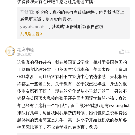
讲得像聊天有点难吧？总之还是谢谢主播～
马舒阳
:
哈哈哈，真的确实有点磕磕绊绊，但是我感官上
感觉更真诚，挺奇妙的喜欢。
yuyuhannah
:
可以试试1.5倍速听就很自然啦
共
5
条回复
老麻书适
92
2023.9.07
这集真的很有共鸣，我在英国完成学业，相对于美国英国的
工签确实比较好拿，但英国生活成本高于美国太多，工资却
低非常多，而且始终有种不在经济中心的边缘感，天花板始
终都是一些老白男。关于教育，鉴于我已经毕业，身边的很
多朋友都有了孩子，现在的分化是从小学就开始了，身边不
管是在英国顶尖私校的孩子还是国内国际学校的小孩，身边
都已经有了这样一个“团队”，而且最好的老师还有waiting list
排队好几年，每当我问我学费的时候，她们也总是说学费比
起补课的费用简直是九牛一毫，从小学开始就积极的参加各
种国际比赛了，不仅卷学业也卷体育，😕😕