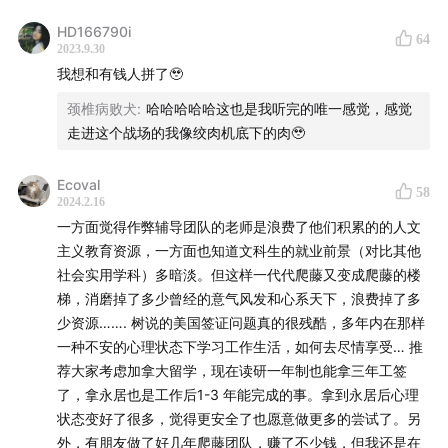
HD166790i
64
2023.9.30
我想和有钱人拼了🥹
颈椎病败犬
:
哈哈哈哈哈这也是我听完的唯一感觉，感觉
走进这个战场的我像绞肉机底下的肉🥹
Ecoval
58
2024.2.16
一方面觉得作弊辅导团队的老师是浪费了他们积累的的人文
主义教育资源，一方面也知道文科生的就业前景（对比其他
社会实用学科）多暗淡。但这样一代代爬藤又变成爬藤的楼
梯，消磨掉了多少曾经的意气风发和心系天下，浪费掉了多
少资源……. 树说的美国签证问题真的很残酷，多年内在那样
一种不安的心理状态下学习工作生活，如何去尽情享受… 推
荐大家考虑加拿大留学，现在读研一年制也能拿三年工签
了，拿永居也是工作后1-3 年能完成的事。拿到永居后心理
状态变好了很多，觉得更安全了也愿意做更多的尝试了。另
外，有朋友做了好几年爬藤团队，赚了不少钱，但我还是在