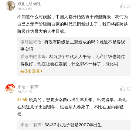
XULI_MmRL
50
2024.4.05
不知道什么时候起，中国人都开始热衷于跨越阶级，我们为
自己是无产阶级而自豪的时代已悄然过去了，我们将能跨越
阶级作为最大的人生目标。
馁肆巨粑改
:
有没有阶级是主观造成的吗？难道不是客观
事实吗
爱读书的水母
:
因为那个年代人人平等，无产阶级也能过
得很好，现在社会在发展，什么都不一样了，能比吗
共
3
条回复
未语丶有声
32
2023.9.15
33:46
说真的，您要庆幸自己出生早几年、出去得早。我现
在想送儿子出国留学，也被别人卷死了，不比在国内卷轻
松。
未语丶有声
:
38:37 我儿子就是2007年出生