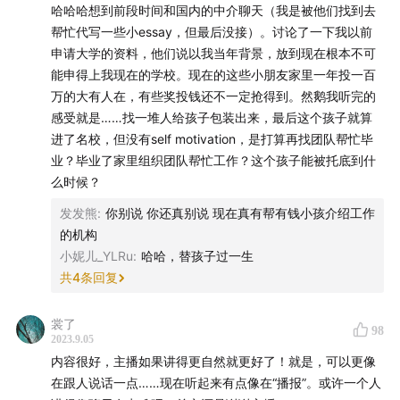
哈哈哈想到前段时间和国内的中介聊天（我是被他们找到去
帮忙代写一些小essay，但最后没接）。讨论了一下我以前
申请大学的资料，他们说以我当年背景，放到现在根本不可
能申得上我现在的学校。现在的这些小朋友家里一年投一百
万的大有人在，有些奖投钱还不一定抢得到。然鹅我听完的
感受就是……找一堆人给孩子包装出来，最后这个孩子就算
进了名校，但没有self motivation，是打算再找团队帮忙毕
业？毕业了家里组织团队帮忙工作？这个孩子能被托底到什
么时候？
发发熊
:
你别说 你还真别说 现在真有帮有钱小孩介绍工作
的机构
小妮儿_YLRu
:
哈哈，替孩子过一生
共
4
条回复
裳了
98
2023.9.05
内容很好，主播如果讲得更自然就更好了！就是，可以更像
在跟人说话一点……现在听起来有点像在“播报”。或许一个人