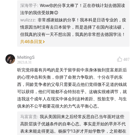
己住青旅一晚上十几欧也差不多逛完了欧洲，总体花下来比
深海带子
:
Wow你的分享太棒了！正在存钱计划去德国读
去三亚还便宜（这究竟是为啥哈哈）。我还可以做学生工或
法学的我倍受鼓舞😊
者其他兼职，学生工或者Minijobs 也不用交税，每星期工作
wulizzz
:
非常感谢姐妹的分享！我本科是日语专业的，疫
一两天这样，大概一个月可以赚800欧到1200欧，在rewe
情原因当时没有去日本留学，而是选择了在国内读法硕，
这样的超市当收银员一个月税前也3500欧了。总体来说完全
但我真的没有一天不想出国，我真的非常想去德国学法！
可以cover 我的生活费，还能多好多美美出去旅行。我来的
共
46
条回复
时候家里给了15万，但是完全用不完（因为我兼职）。但缺
点也有，就是学德语真的很难，而且学德语是一回事，通过
MeltingS
407
德语考试是一回事。上学也是，全靠自律，没有一个人会管
2023.8.31
你，所以辍学率真的很高。然而中国留学生倒是还好我感
听完觉得最有共鸣的是关于留学前中亲身体验到贫富差距后
觉，毕竟都是被义务教育压榨过来的。总而言之，我永远不
的心理冲击和失衡，你拼了命努力争取的、十分在乎的东
后悔来德国，虽然碰到了很多困难，但现在真的好像什么困
西，同龄竞争者的父母只需要花点他们觉得微不足道的钱就
难也不怕了。我变得更独立更自由，见到了更多人生的多样
可以获得，他们可能都不会特别在乎。这确实很难调节，就
性，也更坚定自己应该过什么样的人生了。
连我这个成年人在现实中体会到这种差距、投胎玄学、与生
俱来的不公平都要花很大的力气去平衡心态。
马富富贵
:
我从美国回来之后经常反思自己当年面对这些
高阶层孩子优越条件的自卑心态。事实是开始的早并不代
表未来能走得更远。杨振宁13岁才开始学数学，之前都在