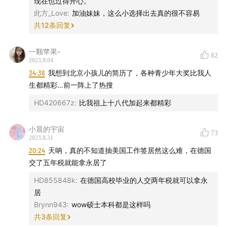
现在也过得开心。
此方_Love
:
加油妹妹，这么小选择出去真的很不容易
共
12
条回复
一颗苹果-
82
2023.9.04
34:36
我想到北京小孩儿的简历了，各种青少年大奖比我人
生都精彩…前一阵上了热搜
HD420667z
:
比我祖上十八代加起来都精彩
小晨的宇宙
73
2023.8.31
20:24
天呐，真的不知道抽美国工作签居然这么难，在德国
交了五年税就能拿永居了
HD855848k
:
在德国高校毕业的人交两年税就可以拿永
居
Brynn943
:
wow硕士本科都是这样吗
共
3
条回复