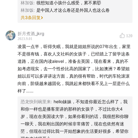
林加饭
:
很想知道小孩什么感受，累不累🤯
林加饭
:
是中国人才这么卷还是外国人也这么卷
共
3
条回复
折月煮酒_jkrg
120
2023.9.01
凌晨一点半，听得失眠，我就是姐姐所说的07年出生，家里
不是很有钱，喜欢人文社科的女孩子，已经踏上了留学这条
道路，正在国内读alevel，准备去英国，现在看来，真的不
如考虑现实，去一个性价比高的国家了，比如澳洲？希望姐
姐以后可以多讲讲这方面，真的很有帮助，时代的车轮滚滚
向前，阶级越来越固化，我跳起来都快看不见上一层是什么
样了……
恐龙快到碗里来
:
hello妹妹，不知道你最近怎么样了，我
和你一样也是播客里讲的那样的女孩子，不过比你大4
岁，现在在美国读大学，如果你看到的话，我很想和你聊
一聊天，我在刚出国的时候非常痛苦，现在也依然有迷
茫，但现在过得比我一开始想象的生活要好很多，希望你