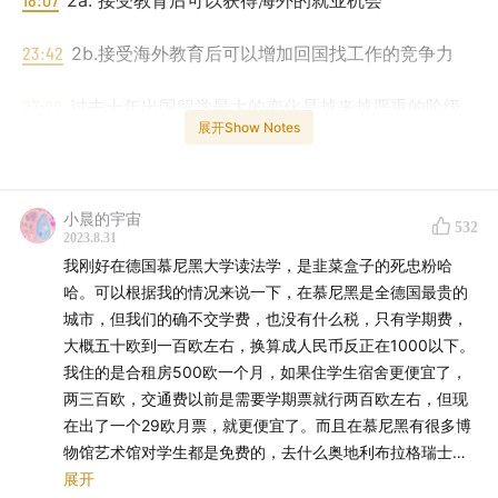
2a. 接受教育后可以获得海外的就业机会
23:42
2b.接受海外教育后可以增加回国找工作的竞争力
27:22
过去十年出国留学最大的变化是越来越严重的阶级
展开Show Notes
分化。
声明： 我分享的都是我的亲身经历以及我可以核实的我身
小晨的宇宙
边朋友的亲身经历，我尽量保持客观，从我身边所及的小
532
2023.8.31
世界窥探时代的变化，但是我肯定无法在短短40分钟窥探
我刚好在德国慕尼黑大学读法学，是韭菜盒子的死忠粉哈
几十万留学生活的冰山一角。
哈。可以根据我的情况来说一下，在慕尼黑是全德国最贵的
城市，但我们的确不交学费，也没有什么税，只有学期费，
大概五十欧到一百欧左右，换算成人民币反正在1000以下。
我住的是合租房500欧一个月，如果住学生宿舍更便宜了，
两三百欧，交通费以前是需要学期票就行两百欧左右，但现
在出了一个29欧月票，就更便宜了。而且在慕尼黑有很多博
物馆艺术馆对学生都是免费的，去什么奥地利布拉格瑞士或
者其他欧洲国家也很近，大巴十几块钱廉航二三十欧，我自
展开