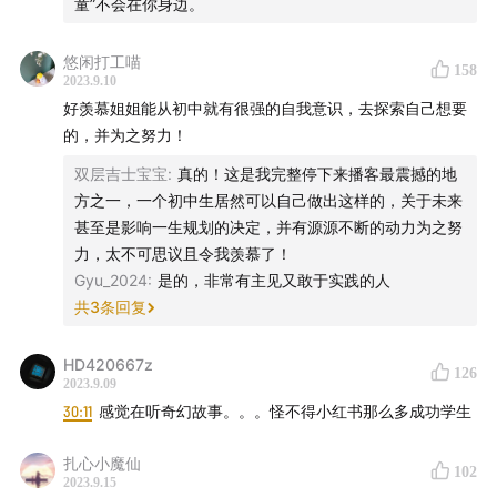
童”不会在你身边。
悠闲打工喵
158
2023.9.10
好羡慕姐姐能从初中就有很强的自我意识，去探索自己想要
的，并为之努力！
双层吉士宝宝
:
真的！这是我完整停下来播客最震撼的地
方之一，一个初中生居然可以自己做出这样的，关于未来
甚至是影响一生规划的决定，并有源源不断的动力为之努
力，太不可思议且令我羡慕了！
Gyu_2024
:
是的，非常有主见又敢于实践的人
共
3
条回复
HD420667z
126
2023.9.09
30:11
感觉在听奇幻故事。。。怪不得小红书那么多成功学生
扎心小魔仙
102
2023.9.15