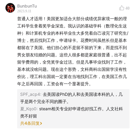
BunbunTu
40
2023.9.11
普通人才适用！美国更加适合大部分成绩优异家境一般的理
工科学生拿着奖学金深造。我认识的基础学科（数理化生这
种）和计算机专业的本科毕业生大多凭着自己读完了研究生/
博士，然后找到工作，申请绿卡。花费时间虽然长但是基本
都留在了美国。他们担心的不是留不留的下来，而是找不到
男女朋友结婚的问题。这些人很多都是家庭很普通，出不起
留学费用的，全凭奖学金过活。但是凡事毕业找到了工作，
基本就没啥问题。现在这个形势，文科商科出国留学没有性
价比，理工科出国就一定要在当地找到工作，在美国工作几
年之后再回国，工资会有一个显著提升。
SPF_acp4
:
去美国读PhD的人和去美国读本科的人，几
乎是两个完全不同的圈子。
夏_Kqo0
:
steam相关专业好申请也好找工作。人文社科
类不好留
共
4
条回复