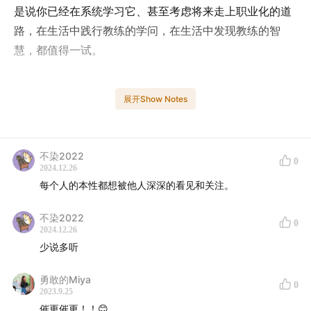
是说你已经在系统学习它、甚至考虑将来走上职业化的道
路，在生活中践行教练的学问，在生活中发现教练的智
慧，都值得一试。
展开Show Notes
上个月我跟Annie在一场对话中谈到了「教练生活化」，
我将当时的在线会议做成了这一期播客，与你分享什么是
教练生活化，如何去做到教练生活化。
不染2022
0
2024.12.26
每个人的本性都想被他人深深的看见和关注。
不染2022
◎ 本期嘉宾 邱琳 Annie
0
2024.12.26
少说多听
「一米阳光」创始人
敢想敢干的追梦人
勇敢的Miya
0
2023.9.25
热爱教练、艺术、旅行
催更催更！！😊