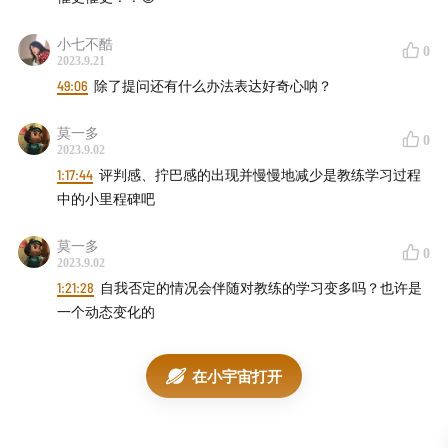
更多介绍见第4期：
不完美的我在完美的艺术中发现了
什么？
小七不酷
0
2023.9.21
◎ 内容速览
49:06
除了提问还有什么办法表达好奇心呐？
（晚一点再补～ 先听的伙伴请你们在心动的时点上留下自
莫一多
0
己的评论，好吗～）
2023.9.02
1:17:44
评判感、拧巴感的出现并慢慢地减少是教练学习过程
中的小里程碑吧
莫一多
0
2023.9.02
1:21:28
自我否定的情况会伴随对教练的学习变多吗？也许是
一个动态变化的
在小宇宙打开