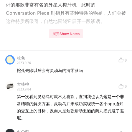
计的那款非常有名的外星人榨汁机，此时的
Conversation Piece 则指具有某种特质的物品，人们会被
这种特质所吸引，自然地围绕它展开一段谈话。
展开Show Notes
牧色
0
2023.9.26
挖孔去除以后会有灵动岛的清零派吗
大核桃
0
2023.9.04
第一次看到灵动岛时就不太喜欢，直到我也认为这是一个非
常糟糕的解决方案，灵动岛并未成功实现统一各个app通知
的交互上的目标，反而只是勉强帮助丑陋的药丸挖孔遮了遮
瑕。
七个梦