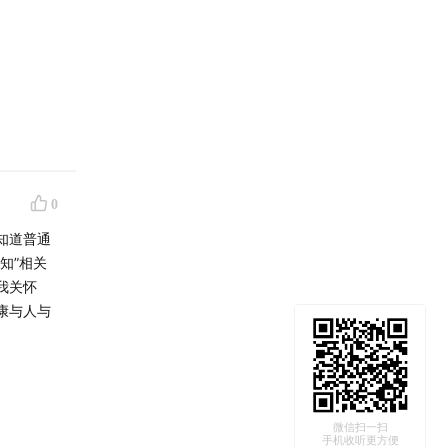
0
知道普通
知”相关
横冲直撞
我关怀
淹没在这
康与人与
乎也愈来
感觉。
认知中，
微信扫一扫
离城市的
手机收听更方便