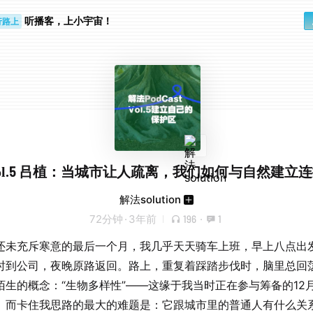
听播客，上小宇宙！
行路上
空大脑
ol.5 吕植：当城市让人疏离，我们如何与自然建立
解法solution
72分钟
·
3年前
196
·
1
还未充斥寒意的最后一个月，我几乎天天骑车上班，早上八点出
时到公司，夜晚原路返回。路上，重复着踩踏步伐时，脑里总回
陌生的概念：“生物多样性”——这缘于我当时正在参与筹备的12
。而卡住我思路的最大的难题是：它跟城市里的普通人有什么关