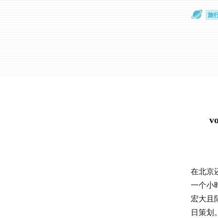
旅
放
v
在北京
一个小
宏大且
日策划