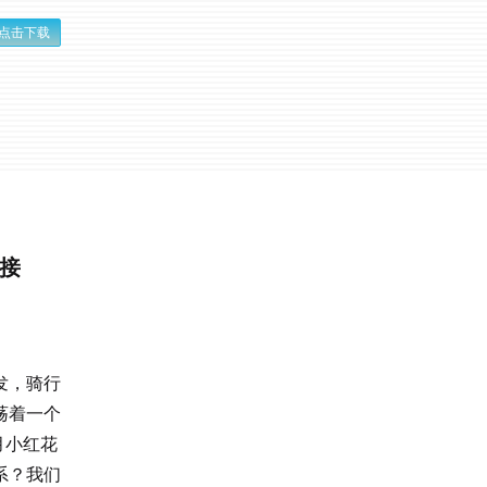
点击下载
连接
发，骑行
荡着一个
月小红花
系？我们