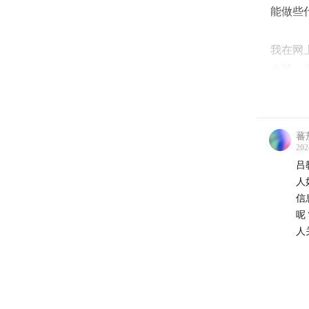
能做些
我在网
全球一
30多
同时
地球已
蕃
25%
202
吕
人
心里头
信
的电瓶
呢
秩序里
人
愈遥远
我意识
自然存