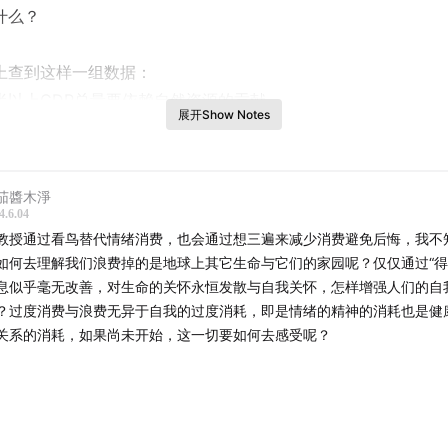
什么？
上查到这样一组数据：
半以上GDP总量要依赖自然资源的贡献
展开Show Notes
亿人的生计依赖于海洋和沿海生物多样性
失去1亿公顷的热带森林和超过85%的湿地
茄醬木淨
的物种正面临灭绝威胁。
4.6.04
教授通过看鸟替代情绪消费，也会通过想三遍来减少消费避免后悔，我不
如何去理解我们浪费掉的是地球上其它生命与它们的家园呢？仅仅通过“得
想着，认同着，但眼前望着的尽是一座座高楼、川流的铁皮车、
息似乎毫无改善，对生命的关怀永恒发散与自我关怀，怎样增强人们的自
车、红绿灯；两点一线；格子间。我穿行在城市的秩序之中，也
？过度消费与浪费无异于自我的过度消耗，即是情绪的精神的消耗也是健
。莫说这组与“生物多样性”有关的数据，就连自然和我的距离似
关系的消耗，如果尚未开始，这一切要如何去感受呢？
，只能靠偶尔休假的时候去一趟户外郊野重新唤起“亲近自然”的
到，这么久了，我似乎从来没有真正和自然建立起联系。在我的
在于电视里头的纪录片里，存在于远处的自然保护区，存在于远