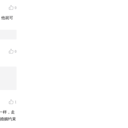
0
 他就可
0
1
爱一样，走
被婚姻约束
乐、喜马