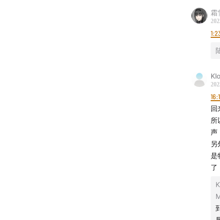
弱
霜
202
03:35
初
1:2
11:39
诺
12:55
诺
Kl
202
20:24
看
16:
回
27:25
诺
所
声
31:01
观
另
是
37:52
买
了
K
——进
M
39:39
最