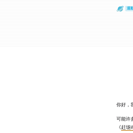
通
眼
你好，
可能许
《
赶场Wa