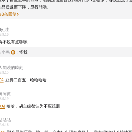
的品质反而下降，显得聒噪。
事手法1：带着这个规则去看《奥本海默》，乐趣加倍
共
3
条回复
二刷诺兰观感减半定律”存在吗
lly_哇
3.9.16
事手法2：用对话制造高潮
得不说有点啰嗦
顺以后，奥本的故事其实很简单
陆小鸟
:
怪我
证会上的每个问题，都是在构陷
人知曉的時刻
3.9.15
04
里斯帕什和“哈康·舍瓦利耶事件”
豆瓣二百五，哈哈哈哈
黄阿黄
死亡的另一个可能（这个说法并非主流）
3.9.19
9:41
哈哈，胡主编都认为不应该删
白呈现：奥本海默和爱因斯坦到底说了什么
咕咕咕
实历史略有差别的3个剧情
3.9.16