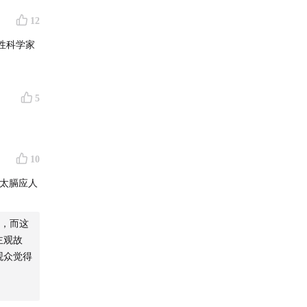
12
性科学家
5
10
太膈应人
，而这
主观故
观众觉得