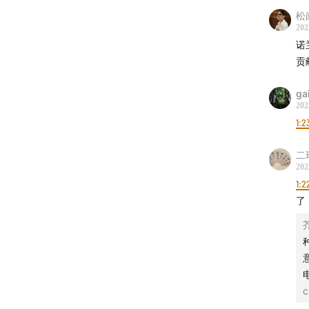
当然，
松
202
第一次
诺
贡
- 话题成
ga
202
汪金卫
1:2
陆小鸟
二
202
- 时间轴
1:2
了
（说明：
00:00
这
00:25
c
01:15