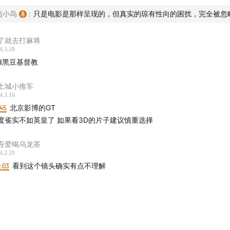
水儿等播客客户端搜索「赶场 Way to Cinemas」
陆小鸟
:
只是电影是那样呈现的，但真实的琼有性向的困扰，完全被忽
 Way to Cinemas》
了就去打麻将
4.3.20
电影，就是在赶场观影的路上。《赶场 Way to Cinemas》
d黑豆基督教
电影节的播客，会与众多影迷和电影人分享自己的电影故事与经
土城小推车
4.3.16
:45
北京影博的GT
度雀实不如英皇了 如果看3D的片子建议慎重选择
吾爱喝乌龙茶
4.2.29
8:03
看到这个镜头确实有点不理解