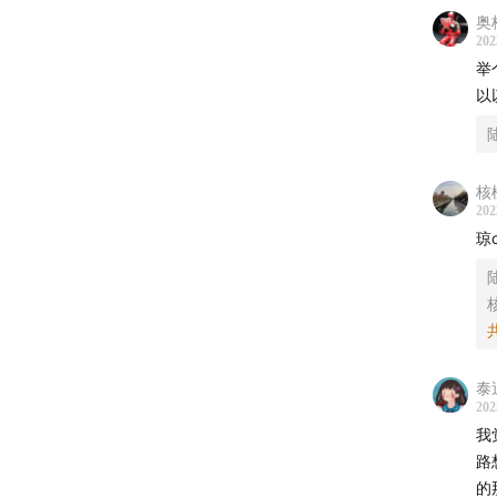
Can Yo
奥
202
Destro
举
以
Oppenh
【制作
核
策划：
202
琼
剪辑与
Show
——
泰
202
收听：
我
路
在苹果P
的