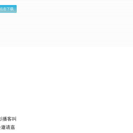
点击下载
影播客叫
会邀请嘉