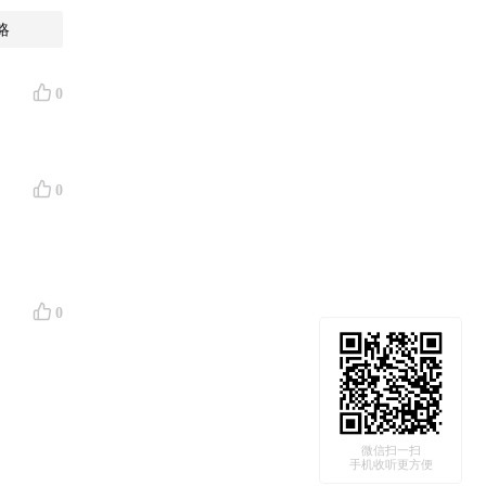
略
0
是一档聚焦
验。
0
0
微信扫一扫
手机收听更方便