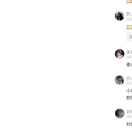
1:1
60:17
格
野
62:39
施
202
17:
55:10
萌
66:50
删
果
202
73:51
关
看
77:06
琼
芥
202
84:13
延
小
野
——
莳
202
【Music
封