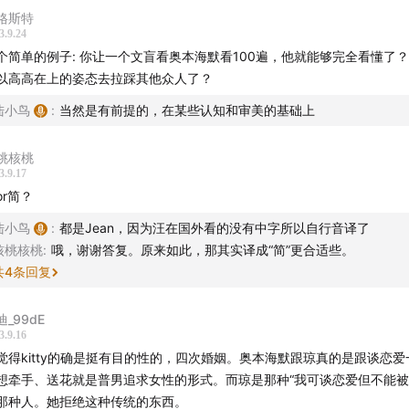
u Hear The Music
格斯特
3.9.24
yer Of Worlds
个简单的例子: 你让一个文盲看奥本海默看100遍，他就能够完全看懂了？
以高高在上的姿态去拉踩其他众人了？
eimer
陆小鸟
:
当然是有前提的，在某些认知和审美的基础上
】
桃核桃
陆小鸟
3.9.17
or简？
后期：陆小鸟
陆小鸟
:
都是Jean，因为汪在国外看的没有中字所以自行音译了
核桃核桃
:
哦，谢谢答复。原来如此，那其实译成“简”更合适些。
notes：陆小鸟
共
4
条回复
迪_99dE
3.9.16
觉得kitty的确是挺有目的性的，四次婚姻。奥本海默跟琼真的是跟谈恋
想牵手、送花就是普男追求女性的形式。而琼是那种“我可谈恋爱但不能
odcast、任意安卓播客客户端、Spotify、小宇宙、网易云音
那种人。她拒绝这种传统的东西。