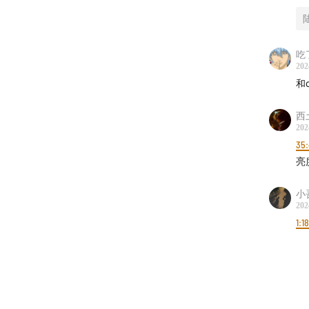
拉雅、汽
关于《赶场
吃
202
不是在看
和
影展、
西
202
35
亮
小
202
1:1