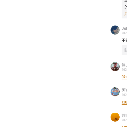
41:42
叙
48:23
“
Je
202
50:25
叙
不
51:23
捋
52:06
听
無
202
54:06
07:
鲍
阿
56:11
琼
202
1:0
56:41
黑
兹
58:55
真
202