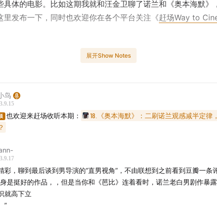
些具体的电影。比如这期我就和汪金卫聊了诺兰和《奥本海默》
这里发布一下，同时也欢迎你在各个平台关注《
赶场Way to Cin
展开Show Notes
目缘起：
小鸟
在土耳其全球同步提前看了4遍《奥本海默》（完整版），并为
3.9.15
了
一篇文章
。回国后，他又去北京的电影博物馆的一代激光IMA
也欢迎来赶场收听本期：
18.《奥本海默》：二刷诺兰观感减半定律
顶
5刷。
？
ann-
上海的MovieMovie和寰映大融城刷了两遍二代激光IMAX的
3.9.17
也在某杜比影院刷了一遍，并在枪版里补过删减片段，还听了/看
精彩，聊到最后谈到男导演的“直男视角”，不由联想到之前看到豆瓣一条
无数播客/视频。
本身是挺好的作品，，但是当你和《芭比》连着看时，诺兰老白男剧作暴
识就高下立
上不承认自己是诺粉，但毕竟看了这么多遍，不录播客就浪费了
。”