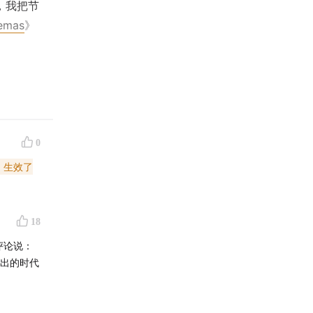
，我把节
emas
》
0
《环球银
X银幕下
，生效了
《奥本海
18
了关于
评论说：
露出的时代
。