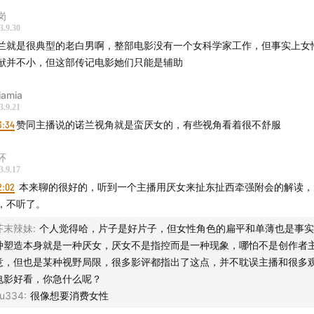
除了《奥本海默》之外，我们也重新梳理了一下诺兰。
岗
3.9.30
做“影评”节目，感谢鼓励/建议/赞赏。
兰就是很典型的老白男啊，整部电影没有一个女科学家工作，但事实上女
献并不小，但这部传记电影她们只能是辅助
员 -
iamia
3.9.21
：电影节影迷
3:34
赞同主播说的诺兰视角就是蛮厌女的，有些视角看着很不舒服
：初级影迷
环
3.9.17
 -
2:02
本来聊的很好的，听到一个主播用厌女来扯东扯西牵强附会的解读，
，不听了。
节目里的“简”“琼”都是Jean）
芥末辣妹
:
个人觉得哈，片子是好片子，但女性角色的扁平和单薄也是事实
种塑造本身就是一种厌女，厌女不是指控而是一种现象，哪怕不是创作者
是一期什么节目
意，但也是某种视野局限，很多影评都指出了这点，并不耽误主播和很多
电影好看，你急什么呢？
请听题！
u334
:
很像想要消费女性