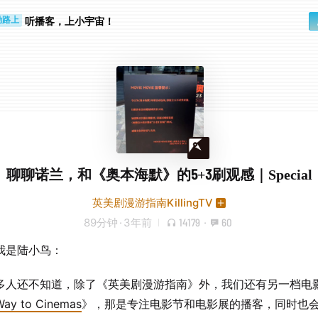
听播客，上小宇宙！
勤路上
睛好累
聊聊诺兰，和《奥本海默》的5+3刷观感｜Special
英美剧漫游指南KillingTV
89分钟
·
3年前
14179
·
60
我是陆小鸟：
多人还不知道，除了《英美剧漫游指南》外，我们还有另一档电
y to Cinemas
》，那是专注电影节和电影展的播客，同时也