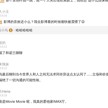
0:55
那个景别吓我一跳，就一个大头出现在肩膀上，我在想“这什么惊悚画
罗夫斯与奥本海默
人小玉
特劳斯和“更重要的事”
3.9.16
06
影博的音效还小么？我去影博看的时候都快被震懵了😮
新大卫·希尔
陆小鸟
:
哈哈哈哈哈
减内容复盘：它到底如何误导了国内观众
苗的
3.9.15
于奥本海默的“软弱”和“后知后觉的知道一切”
成了和诺兰聊聊
其人，和诺兰的“厌女”
末辣妹
3.9.21
伸：现在还能和立场不同的交朋友吗？
鸟最后聊到当今世界人和人之间无法求同存异这点太认同了……立场和价
隔绝了一切沟通的可能性唉。
玖Hana
3.9.19
 credits】
面是Movie Movie 呢，我真的爱他家IMAX厅。