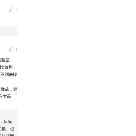
3
1
实验室，
响比较烂，
听不到底噪
的缘故，还
在太高
，从头
气氛，也
影片视听