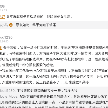
弱：第一次出“影评”节目
雪明
3.9.19
遇诺兰的记忆，和土耳其的四刷《奥本海默》
3:57
奥本海默就是喜欢送花的，他给很多女性送。
兰关键词之“时间”
陆小鸟
:
原来如此，终于知道了答案
兰关键词之“声音”
oud1230
3.10.05
多了艺术片，会不会对诺兰祛魅？
18
关于音效，我在一场小厅观看的时候，注意到“奥本海默违规参观费米
来后，马特达蒙摔门而入，对两位科学家大吼大叫”这一情节时，因为音
兰关键词之“实拍”
以听见了明显的嗡嗡的底噪声。而在IMAX厅与杜比影院中，这一段虽然
，但能感觉到一种心脏被捏紧的感觉。
看《奥本海默》的影厅选择
外我在国内某二代激光IMAX厅观看奥本海默时，不知道是影厅为12声道
特意调大了音量，这一场人物的对话声比普通厅核弹爆炸还要吵，分贝实
票怎么买？万能的代购
，严重影响观影注意力。反正我是受不了……出来感觉耳朵疼
loud1230
:
不过听说影博音响确实次一些，我没去过
入奥本海默——
ovie_Move
:
配乐剪辑声效仍然是诺兰的舒适区，音乐和星际穿越太像了
到尾铺满的配乐的确是让人诟病的一点，不是所有情节都需要配乐去烘托
初的观影感受
显示了诺兰叙事的弱点，能满足诺兰音效的影厅也不是很多，客观造成了