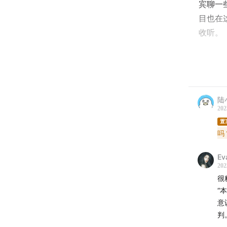
宾聊一
目也在
收听。
——
本期节
陆
汪金卫
202
幕》写
置
完成了
吗
Ev
陆小鸟在
202
默》，
很
奥本的
“
意
虽然嘴
判