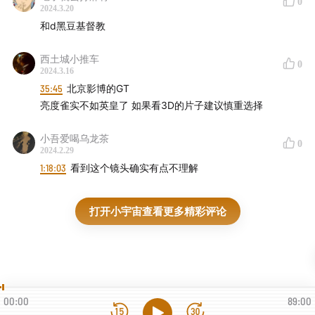
0
2024.3.20
和d黑豆基督教
西土城小推车
0
2024.3.16
35:45
北京影博的GT
亮度雀实不如英皇了 如果看3D的片子建议慎重选择
小吾爱喝乌龙茶
0
2024.2.29
1:18:03
看到这个镜头确实有点不理解
打开小宇宙查看更多精彩评论
00:00
89:00