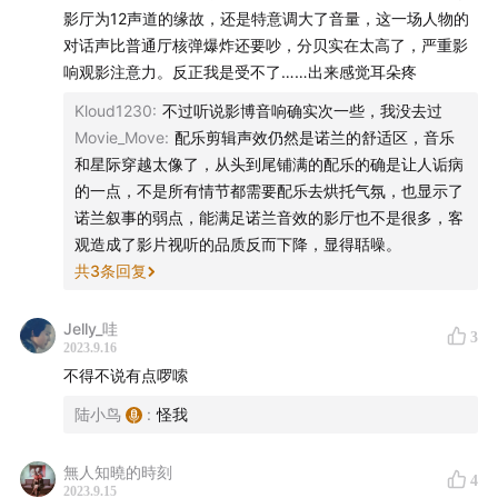
影厅为12声道的缘故，还是特意调大了音量，这一场人物的
37:52
买票怎么买？万能的代购
对话声比普通厅核弹爆炸还要吵，分贝实在太高了，严重影
响观影注意力。反正我是受不了……出来感觉耳朵疼
——进入奥本海默——
Kloud1230
:
不过听说影博音响确实次一些，我没去过
39:39
最初的观影感受
Movie_Move
:
配乐剪辑声效仍然是诺兰的舒适区，音乐
和星际穿越太像了，从头到尾铺满的配乐的确是让人诟病
41:42
叙事手法1：带着这个规则去看《奥本海默》，乐趣
的一点，不是所有情节都需要配乐去烘托气氛，也显示了
诺兰叙事的弱点，能满足诺兰音效的影厅也不是很多，客
加倍
观造成了影片视听的品质反而下降，显得聒噪。
共
3
条回复
48:23
“二刷诺兰观感减半定律”存在吗
50:25
叙事手法2：用对话制造高潮
Jelly_哇
3
2023.9.16
不得不说有点啰嗦
51:23
捋顺以后，奥本的故事其实很简单
陆小鸟
:
怪我
52:06
听证会上的每个问题，都是在构陷
無人知曉的時刻
4
54:06
鲍里斯帕什和“哈康·舍瓦利耶事件”
2023.9.15