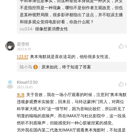
平和单薄也是事实，而这种塑造本身就是一种厌女，厌女
不是指控而是一种现象，哪怕不是创作者主观故意，但也
00:00
这是一期什么节目
是某种视野局限，很多影评都指出了这点，并不耽误主播
和很多观众觉得电影好看，你急什么呢？
00:25
请听题！
cu334
:
很像想要消费女性
01:15
弱弱：第一次出“影评”节目
霜雪明
3
2023.9.19
03:35
初遇诺兰的记忆，和土耳其的四刷《奥本海默》
1:23:57
奥本海默就是喜欢送花的，他给很多女性送。
陆小鸟
:
原来如此，终于知道了答案
11:39
诺兰关键词之“时间”
Kloud1230
12:55
诺兰关键词之“声音”
1
2023.10.05
16:18
关于音效，我在一场小厅观看的时候，注意到“奥本海默
20:24
看多了艺术片，会不会对诺兰祛魅？
违规参观费米实验室，回来后，马特达蒙摔门而入，对两位
科学家大吼大叫”这一情节时，因为音响比较烂，所以听见了
27:25
诺兰关键词之“实拍”
明显的嗡嗡的底噪声。而在IMAX厅与杜比影院中，这一段虽
然听不到底噪声，但能感觉到一种心脏被捏紧的感觉。
31:01
观看《奥本海默》的影厅选择
另外我在国内某二代激光IMAX厅观看奥本海默时，不知道是