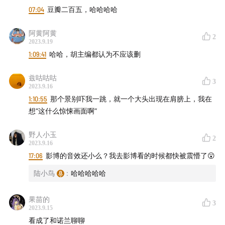
07:04
豆瓣二百五，哈哈哈哈
56:11
琼死亡的另一个可能（这个说法并非主流）
阿黄阿黄
2
2023.9.19
56:41
黑白呈现：奥本海默和爱因斯坦到底说了什么
1:09:41
哈哈，胡主编都认为不应该删
58:55
真实历史略有差别的3个剧情
兹咕咕咕
3
2023.9.16
60:17
格罗夫斯与奥本海默
1:10:55
那个景别吓我一跳，就一个大头出现在肩膀上，我在
想“这什么惊悚画面啊”
62:39
施特劳斯和“更重要的事”
野人小玉
2
55:10
萌新大卫·希尔
2023.9.16
17:06
影博的音效还小么？我去影博看的时候都快被震懵了😮
66:50
删减内容复盘：它到底如何误导了国内观众
陆小鸟
:
哈哈哈哈哈
73:51
关于奥本海默的“软弱”和“后知后觉的知道一切”
果苗的
3
2023.9.15
77:06
琼其人，和诺兰的“厌女”
看成了和诺兰聊聊