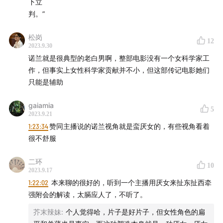
客/视频。
下立
判。”
虽然嘴上不承认自己是诺粉，但毕竟看了这么多遍，不录
松岗
播客就浪费了。
12
2023.9.30
诺兰就是很典型的老白男啊，整部电影没有一个女科学家工
当然，除了《奥本海默》之外，我们也重新梳理了一下诺
作，但事实上女性科学家贡献并不小，但这部传记电影她们
兰。
只能是辅助
第一次做“影评”节目，感谢鼓励/建议/赞赏。
gaiamia
5
2023.9.21
- 话题成员 -
1:23:34
赞同主播说的诺兰视角就是蛮厌女的，有些视角看着
很不舒服
汪金卫：电影节影迷
二环
10
2023.9.17
陆小鸟：初级影迷
1:22:02
本来聊的很好的，听到一个主播用厌女来扯东扯西牵
强附会的解读，太膈应人了，不听了。
- 时间轴 -
芥末辣妹
:
个人觉得哈，片子是好片子，但女性角色的扁
（说明：节目里的“简”“琼”都是Jean）