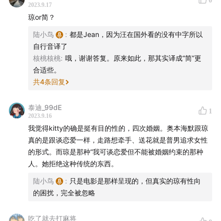
0
Shownotes：陆小鸟
2023.9.17
琼or简？
——
陆小鸟
:
都是Jean，因为汪在国外看的没有中字所以
自行音译了
收听：
核桃核桃
:
哦，谢谢答复。原来如此，那其实译成“简”更
合适些。
在苹果Podcast、任意安卓播客客户端、Spotify、小宇
共
4
条回复
宙、网易云音乐、喜马拉雅、汽水儿等播客客户端搜索
「赶场 Way to Cinemas」
泰迪_99dE
1
2023.9.16
关于《赶场 Way to Cinemas》
我觉得kitty的确是挺有目的性的，四次婚姻。奥本海默跟琼
真的是跟谈恋爱一样，走路想牵手、送花就是普男追求女性
不是在看电影，就是在赶场观影的路上。《赶场 Way to
的形式。而琼是那种“我可谈恋爱但不能被婚姻约束的那种
Cinemas》是一档聚焦影展、电影节的播客，会与众多影
人。她拒绝这种传统的东西。
迷和电影人分享自己的电影故事与经验。
陆小鸟
:
只是电影是那样呈现的，但真实的琼有性向
的困扰，完全被忽略
吃了就去打麻将