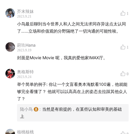
84:13
延伸：现在还能和立场不同的交朋友吗？
芥末辣妹
1
2023.9.21
——
小鸟最后聊到当今世界人和人之间无法求同存异这点太认同
了……立场和价值观的分野隔绝了一切沟通的可能性唉。
【Music credits】
莳玖Hana
1
Can You Hear The Music
2023.9.19
封面是Movie Movie 呢，我真的爱他家IMAX厅。
Destroyer Of Worlds
奥格斯特
0
2023.9.24
Oppenheimer
举个简单的例子: 你让一个文盲看奥本海默看100遍，他就能
够完全看懂了？ 他就可以以高高在上的姿态去拉踩其他众人
【制作】
了？
策划：陆小鸟
陆小鸟
:
当然是有前提的，在某些认知和审美的基础
上
剪辑与后期：陆小鸟
核桃核桃