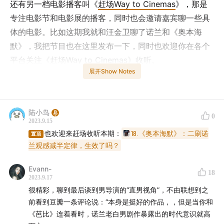
还有另一档电影播客叫《
赶场Way to Cinemas
》，那是
专注电影节和电影展的播客，同时也会邀请嘉宾聊一些具
体的电影。比如这期我就和汪金卫聊了诺兰和《奥本海
默》，我把节目也在这里发布一下，同时也欢迎你在各个
平台关注《
赶场Way to Cinemas
》收听。
展开Show Notes
——
本期节目缘起：
陆小鸟
0
2023.9.15
汪金卫在土耳其全球同步提前看了4遍《奥本海默》（完
也欢迎来赶场收听本期：
18.《奥本海默》：二刷诺
置顶
整版），并为《环球银幕》写了
兰观感减半定律，生效了吗？
一篇文章
。回国后，他又
去北京的电影博物馆的一代激光IMAX银幕下完成了5刷。
Evann-
18
2023.9.17
陆小鸟在上海的MovieMovie和寰映大融城刷了两遍二代
很精彩，聊到最后谈到男导演的“直男视角”，不由联想到之
激光IMAX的《奥本海默》，也在某杜比影院刷了一遍，并
前看到豆瓣一条评论说：“本身是挺好的作品，，但是当你和
在枪版里补过删减片段，还听了/看了关于奥本的无数播
《芭比》连着看时，诺兰老白男剧作暴露出的时代意识就高