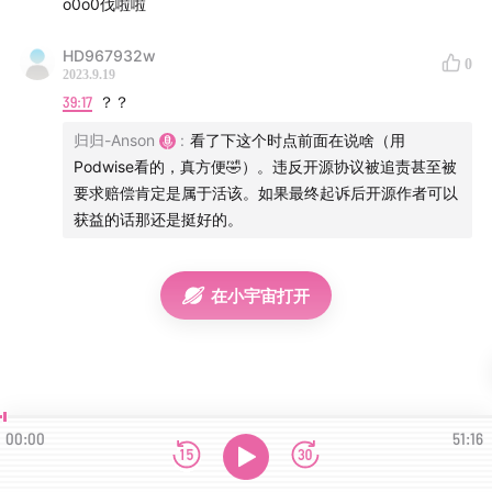
o0o0伐啦啦
00:47:38
魔改与开源社区协作
HD967932w
0
2023.9.19
硬地新知
39:17
？？
归归-Anson
:
看了下这个时点前面在说啥（用
CNCF（Cloud Native Computing Foundation）是一
Podwise看的，真方便🤣）。违反开源协议被追责甚至被
个致力于促进云原生计算技术和项目的开源组织。
要求赔偿肯定是属于活该。如果最终起诉后开源作者可以
BSL 1.1 协议（Business Source License 1.1）是一种开
获益的话那还是挺好的。
源许可协议，它允许免费使用软件，但在一定条件下，
如商业用途或超过一定用户数量时，需要购买商业许
在小宇宙打开
可。
自主可控: 指软件、技术或产品具备独立研发与掌握的
能力，不依赖于外部供应商或技术。对国家安全和经济
发展来说具有重要意义。
开源协议: 指规定了对开源软件的使用、修改和分发的
00:00
51:16
条款和条件的协议，常见的开源协议有MIT、Apache、
GPL等。