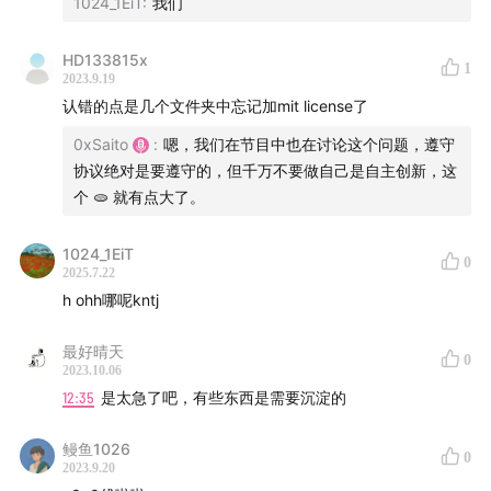
1024_1EiT
:
我们
硬地笔记
00:00:04
HD133815x
中国开源社区和自主创新
1
2023.9.19
认错的点是几个文件夹中忘记加mit license了
00:04:34
开源和商业的结合
0xSaito
:
嗯，我们在节目中也在讨论这个问题，遵守
00:09:28
开源项目K8S和软件自主可控的讨论
协议绝对是要遵守的，但千万不要做自己是自主创新，这
个 🫓 就有点大了。
00:10:25
国产化软件和自主可控能力的挑战
1024_1EiT
0
00:20:51
开源协议的重要性
2025.7.22
h ohh哪呢kntj
00:24:36
代码库的许可协议的选择
最好晴天
0
2023.10.06
00:26:19
GPL协议的演变和商业限制
12:35
是太急了吧，有些东西是需要沉淀的
00:34:34
GPL协议的影响和反商业
鳗鱼1026
0
2023.9.20
00:42:05
版权保护和软件使用者意识