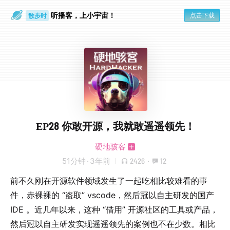
听播客，上小宇宙！
点击下载
散步时
通勤路上
EP28 你敢开源，我就敢遥遥领先！
硬地骇客
51分钟
·
3年前
2426
·
12
前不久刚在开源软件领域发生了一起吃相比较难看的事
件，赤裸裸的 “盗取” vscode，然后冠以自主研发的国产
IDE 。近几年以来，这种 “借用” 开源社区的工具或产品，
然后冠以自主研发实现遥遥领先的案例也不在少数。相比