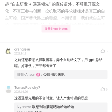
起 “自主研发 + 遥遥领先” 的宣传语外，不尊重开源文
化，不真正参与创新，投机取巧的寻求捷径才是真正的自
主可控、国产替代路上的毒瘤。本期节目，我们就自主可
控与开源问题展开讨论，以此鼓励我们的所有开发者都能
展开Show Notes
够走到国际舞台上，和全球开发者同台竞争，真正实现遥
遥领先。
orangleliu
欢迎收听本期节目。
5
2023.9.19
之前还想着怎么抓取播客，弄个自动转文字，用 gpt 总结
本期节目的概要信息参考下文的硬地笔记。欢迎关注我
呢。好家伙，产品都出来了
们：
归归-Anson
:
😋快用起来吧
我们的官网：
hardhacker.com
TomasRosicky7
我们的 Discord 社区：
discord.com
0
2023.10.06
用爱发电不容易，请我们喝咖啡☕️：
afdian.net
这遥遥领先用的不合时宜。让人产生错误的联想
我们的公众号：硬地骇客
ivysnow
:
联想到哇萎是吧哈哈哈哈哈