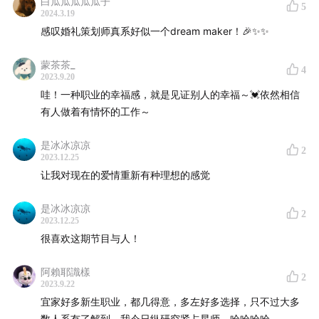
白瓜瓜瓜瓜瓜子
5
2024.3.19
感叹婚礼策划师真系好似一个dream maker！🎉✨✨
蒙茶茶_
4
2023.9.20
哇！一种职业的幸福感，就是见证别人的幸福～💓依然相信
有人做着有情怀的工作～
是冰冰凉凉
2
2023.12.25
让我对现在的爱情重新有种理想的感觉
是冰冰凉凉
2
2023.12.25
很喜欢这期节目与人！
阿賴耶識樣
2
2023.9.22
16:06
新娘向来宾们提问：爱是什么？
宜家好多新生职业，都几得意，多左好多选择，只不过大多
数人系冇了解到，我今日纵研究紧占星师，哈哈哈哈