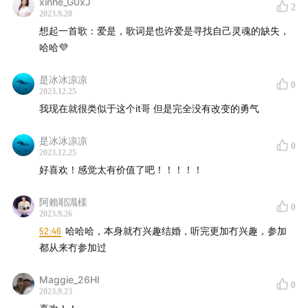
xinhe_G0xJ
2
2023.9.20
想起一首歌：爱是，歌词是也许爱是寻找自己灵魂的缺失，
哈哈💜
是冰冰凉凉
0
2023.12.25
我现在就很类似于这个it哥 但是完全没有改变的勇气
是冰冰凉凉
16:55
婚礼现场的石膏拱门布置
0
2023.12.25
好喜欢！感觉太有价值了吧！！！！！
阿賴耶識樣
0
2023.9.26
52:46
哈哈哈，本身就冇兴趣结婚，听完更加冇兴趣，参加
都从来冇参加过
Maggie_26Hl
0
2023.9.23