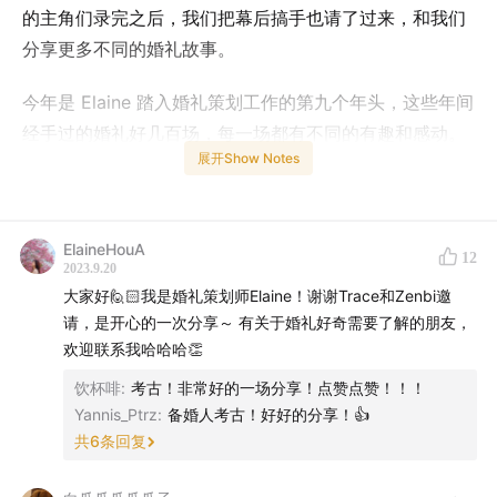
的主角们录完之后，我们把幕后搞手也请了过来，和我们
分享更多不同的婚礼故事。
今年是 Elaine 踏入婚礼策划工作的第九个年头，这些年间
经手过的婚礼好几百场，每一场都有不同的有趣和感动。
展开Show Notes
甚至，她还说她经手过的新人，离婚率还极低！赶紧来听
这期节目，了解一下婚礼背后的故事吧！
ElaineHouA
12
2023.9.20
大家好🙋🏻我是婚礼策划师Elaine！谢谢Trace和Zenbi邀
请，是开心的一次分享～ 有关于婚礼好奇需要了解的朋友，
欢迎联系我哈哈哈👏
饮杯啡
:
考古！非常好的一场分享！点赞点赞！！！
Yannis_Ptrz
:
备婚人考古！好好的分享！👍
共
6
条回复