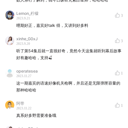
Lemon_柠檬
3
2023.9.21
哩期好正，嘉宾好talk 得，又讲到好多料
xinhe_G0xJ
3
2023.9.20
听了第54集后就一直很好奇，竟然今天这集就听到幕后故事
好有趣哈哈，支持🍒
operatesea
1
2023.11.27
这一期嘉宾的语速好像机关枪啊，并且还是无限弹匣容量的
那种哈哈哈
阿带
1
2023.11.22
真系好多野需要准备哦