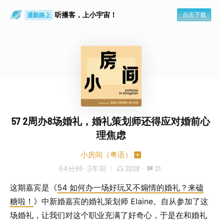
听播客，上小宇宙！
点击下载
通勤路上
眼睛好累
57 2周办8场婚礼，婚礼策划师还得应对婚前心
理焦虑
小房间（粤语）
64分钟
·
3年前
2028
·
21
这期嘉宾是《
54 如何办一场好玩又不煽情的婚礼？来磕
糖啦！
》中新婚嘉宾的婚礼策划师 Elaine。自从参加了这
场婚礼，让我们对这个职业充满了好奇心，于是在和婚礼