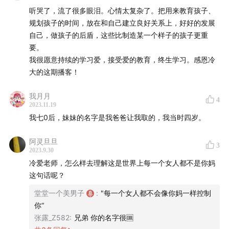
听哭了，流了很多眼泪。心情太复杂了。把用来教育孩子、
空降时间戳：
规划孩子的时间，放在和自己建立良好关系上，好好的发展
自己，做孩子的后盾，这些比制造某一个样子的孩子更重
0:50
教育是什么，什么不是教育
要。
我很愿意持续的学习爱，接受爱的教育，终生学习。感恩冷
8:00
孩子是什么
大的这期播客！
12:30
有种教育叫“啥都不干”
我月月
4
2023.11.19
16:45
我们对教育有认知误区
我七0后，妹妹的名字是我爸爸让我取的，我当时四岁。
37:45
教育是严谨的专业“产品”
阿灵旦旦
3
2023.9.30
冷爱老师，怎么样去理解这是世界上每一个女人都不是你妈
------------
这句话呢？
更多精彩内容，付费播客，请添加：
堂堂一个美男子
:
"每一个女人都不会像你妈一样控制
你“
张露_Z582
:
兄弟 你的名字很🆒