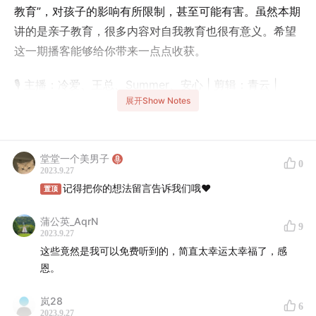
教育”，对孩子的影响有所限制，甚至可能有害。虽然本期
讲的是亲子教育，很多内容对自我教育也很有意义。希望
这一期播客能够给你带来一点点收获。
🎙️ 主播：冷爱、王总、Summer、安心 | 剪辑：青云 |
展开Show Notes
Shownotes：Alex
------------
堂堂一个美男子
0
高能往期传送门：
2023.9.27
记得把你的想法留言告诉我们哦❤️
置顶
Vol.07 找个有钱人嫁了，人生幸福指南
蒲公英_AqrN
9
2023.9.27
Vol.03 脱单教父聊脱单
这些竟然是我可以免费听到的，简直太幸运太幸福了，感
恩。
Vol.02 喝点小酒聊失恋
岚28
------------
6
2023.9.27