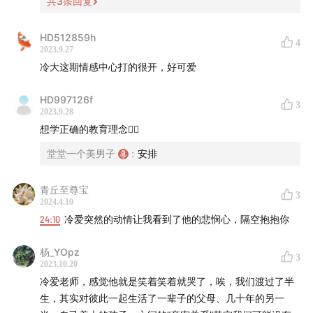
共
3
条回复
HD512859h
4
2023.9.27
冷大这期情感中心打的很开，好可爱
HD997126f
3
2023.9.28
想学正确的教育理念🙋‍♀️
堂堂一个美男子
:
安排
青丘至尊宝
3
2024.4.10
24:10
冷爱突然的动情让我看到了他的悲悯心，隔空抱抱你
杨_YOpz
3
2023.10.20
冷爱老师，感觉他就是笑着笑着就哭了，唉，我们渡过了半
生，其实对彼此一起生活了一辈子的父母、几十年的另一