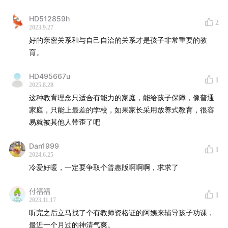
HD512859h
2
2023.9.27
好的亲密关系和与自己自洽的关系才是孩子非常重要的教
育。
HD495667u
1
2025.8.28
这种教育理念只适合有能力的家庭，能给孩子保障，像普通
家庭，只能上最差的学校，如果家长采用放养式教育，很容
易就被其他人带歪了吧
Dan1999
1
2024.6.25
冷爱好暖，一定要争取个普惠版啊啊啊，求求了
付福福
1
2023.11.17
听完之后立马找了个有教师资格证的阿姨来辅导孩子功课，
最近一个月过的神清气爽。