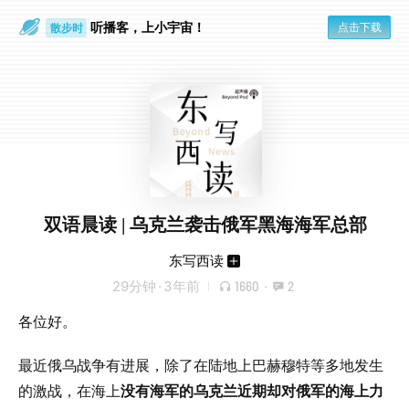
听播客，上小宇宙！
点击下载
散步时
通勤路上
双语晨读 | 乌克兰袭击俄军黑海海军总部
东写西读
29分钟
·
3年前
1660
·
2
各位好。
最近俄乌战争有进展，除了在陆地上巴赫穆特等多地发生
的激战，在海上
没有海军的乌克兰近期却对俄军的海上力