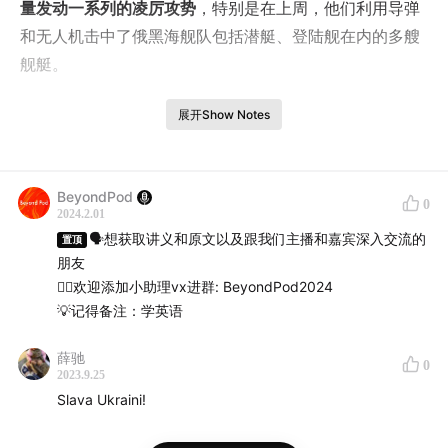
量发动一系列的凌厉攻势
，特别是在上周，他们利用导弹
和无人机击中了俄黑海舰队包括潜艇、登陆舰在内的多艘
舰艇。
并且就在各方还在琢磨乌军这波打击的意图以及效果的时
展开Show Notes
候，上周五又有确切的消息传来：
乌军的导弹直接击中了
俄黑海舰队总部的大楼，致使俄黑海舰队的总司令以及一
众部队高官生死未卜
。
BeyondPod
0
2024.2.01
🗣想获取讲义和原文以及跟我们主播和嘉宾深入交流的
那么最近这次乌军在海上发动的打击究竟效果如何？为什
置顶
朋友
么要打？还有相较于前阵子乌军的推进缓慢，最近为什么
👉🏻欢迎添加小助理vx进群: BeyondPod2024
能够进展频频，这场战争目测到底还会打多久？今天我们
💡记得备注：学英语
就来聊一聊。
薛驰
0
【内容】
2023.9.25
Slava Ukraini!
新闻原文及翻译