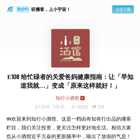
散步时
通勤路上
听播客，上小宇宙！
点击下载
E108 给忙碌者的关爱爸妈健康指南：让「早知
道我就…」变成「原来这样就好！」
知行小酒馆
87分钟
·
3年前
70226
·
239
🪼欢迎来到知行小酒馆。这是一档由有知有行出品的播客
栏目，我们关注投资，更关注怎样更好地生活。相信大家
也从小酒馆近乎亢奋的更新频率中，嗅出了放假的气息！