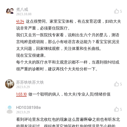
病变发展成宫颈癌还需要 2—5 年的时间，因此加起来需
要 5—10 年的时间，每 3 年做一次就足够了，每年做不
煮八戒
5
2023.10.08
会发现更多病例，只是白增加一道检测，也是白花钱。
41:34
这点很赞同。家里宝宝体检，有点发育迟缓，妇幼大夫
说非常严重，必须要住院医疗。
幽门螺杆菌阳性不是什么天塌下来的大事，中国目前感染
我们又去另一医院找专家看，说刚出生六个月的婴儿，测语
率基本是 50%，也就是大多数人其实都感染了这个菌。
言纯粹是瞎胡闹，那么小有啥语言表达能力？看宝宝状况没
目前只建议家里有胃癌家族史的，或者长期有胃痛，胃镜
太大问题，回家继续观察，关注体重和生长曲线。
发现胃溃疡或者严重胃炎等的病人进行这个细菌的根治。
现在宝宝很健康。
每个大夫的医疗水平和主观意识都不一样，当遇到很纠结或
不要再用「胸片」体检自欺欺人了。我们医院也安排过体
很严重的诊断时，建议再找个大夫给分析一下。
检，但是胸片检查我压根没查，因为意义非常小。你可以
苏苏铁铁苏大铁
理解成胸片是把你从前到后拍成一张照片，要从这张照片
5
2023.9.29
来判断病变的话，那至少需要这个病变 2 厘米以上才有
1:03:10
做一个聪明的病人，给大夫(专业人员)情绪价值
可能发现。到能发现的时候，通常也不是早期肺癌了。而
CT 就不一样，CT 是把你横着一刀刀切开，然后再一片
HD1038198e
5
2023.9.29
片地来看，所以能够看到的是 2 毫米的病变，因此是发
看到评论里东北收红包的现象这么普遍啊😂之前也有听东北
现早期肺癌的神器。没有发现结节的病人每 1—2 年进行
的朋友说起过，很好奇其它地区收红包的情况是怎么样的