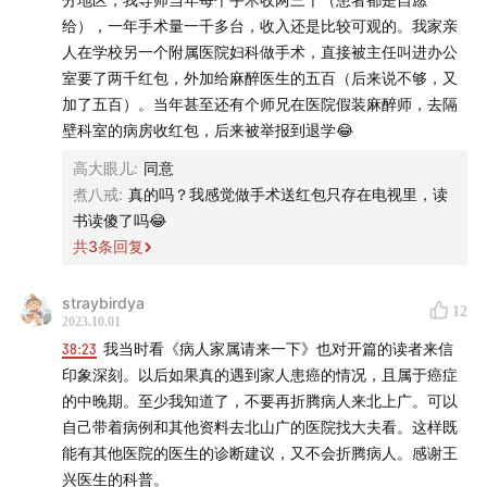
于我们没办法直面有概率的结果
」
「情绪价值」
给），一年手术量一千多台，收入还是比较可观的。我家亲
医生和病人互相体谅、互相尊重，大家都从彼此身上获得正
人在学校另一个附属医院妇科做手术，直接被主任叫进办公
23:20
和父母打电话的时候，是否有哪些问题能够让我们
反馈，维持一个良好的关系，术后恢复遇到问题也可以咨
室要了两千红包，外加给麻醉医生的五百（后来说不够，又
精准地捕捉到父母身体的真实状况？
没有
，家庭与家庭之
询，真好！
加了五百）。当年甚至还有个师兄在医院假装麻醉师，去隔
间的差异，难以靠 SOP 弥合
壁科室的病房收红包，后来被举报到退学😂
「微信问诊分寸感」
高大眼儿
:
同意
1）不要找N个不同医生问/不要让他认为你只信任他；
31:11
但，我们可以注意捕捉糖尿病、阿兹海默症等这些常
煮八戒
:
真的吗？我感觉做手术送红包只存在电视里，读
2）这个医生是不是这个专业的，不专业的话可以问相关流程
见慢病的苗头
书读傻了吗😂
问题；不要提挂号、加号……
共
3
条回复
34:17
人形思维导图·雨白现场整理本节精华～
straybirdya
12
Part 2 关于看病，咱整个家可能都想搞明白的事
2023.10.01
38:23
我当时看《病人家属请来一下》也对开篇的读者来信
38:23
在异地的我们，第一时间如何应对？怎么判断是否
印象深刻。以后如果真的遇到家人患癌的情况，且属于癌症
有必要把父母接到大城市看病？
的中晚期。至少我知道了，不要再折腾病人来北上广。可以
自己带着病例和其他资料去北山广的医院找大夫看。这样既
41:05
有没有必要获得第二诊疗意见 aka. 在不同的医院看
能有其他医院的医生的诊断建议，又不会折腾病人。感谢王
兴医生的科普。
病？