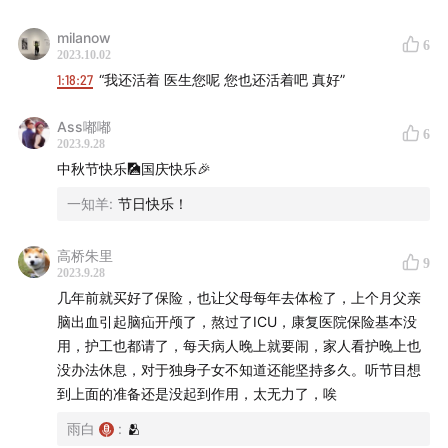
建议
男性
做以下体检项目：血常规、便潜血。甲状腺
milanow
6
B 超、胸部 CT（1—2 年）、幽门螺杆菌吹气实验（1
2023.10.02
—2 年）、腹部 B 超、血清 PSA，40 岁以后每 3—
1:18:27
“我还活着 医生您呢 您也还活着吧 真好”
5 年查胃镜、每 5—10 年查肠镜。
Ass嘟嘟
建议
女性
做以下体检项目：血常规、便潜血。甲状腺
6
2023.9.28
B 超、胸部 CT（1—2 年）、乳腺 B 超／钼靶，幽门
中秋节快乐🎑国庆快乐🎉
螺杆菌吹气实验（1—2 年）、腹部 B 超、妇科 B
一知羊
:
节日快乐！
超、HPV 检查和宫颈刷片（每 3—5 年），40 岁以
后每 2—3 年查胃镜、每 5—10 年查肠镜。
高桥朱里
9
2023.9.28
有几个点需要提醒各位朋友注意。
几年前就买好了保险，也让父母每年去体检了，上个月父亲
脑出血引起脑疝开颅了，熬过了ICU，康复医院保险基本没
女性的 HPV 检测和宫颈细胞刷片检查是不需要每年做
用，护工也都请了，每天病人晚上就要闹，家人看护晚上也
的，一般要求 3—5 年做一次，不放心的朋友可以每 3
没办法休息，对于独身子女不知道还能坚持多久。听节目想
到上面的准备还是没起到作用，太无力了，唉
年做一次。为什么这么要求呢？因为宫颈的正常上皮细胞
转变为宫颈癌的癌前病变需要 3—5 年，从宫颈癌的癌前
雨白
:
🫂