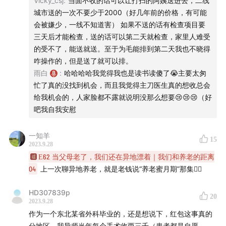
Vicky_csj
:
当面不收的话可以让打扫的阿姨送进去，二线
02:42
不做鸵鸟！从理性和感性出发，了解我们和父母将
2）第二诊疗意见，在不同医院看病；
城市送的一次不要少于2000（好几年前的价格，有可能
一起面对的现实
3）熟人社会→医生确定好再找熟人；
会被嫌少，一线不知道害） 如果不送的话有检查项目要
「大城市挂号难」
三天后才能检查，送的话可以第二天就检查，家里人难受
Part 1 为真正的养老蜜月期，做好知识储备
先挂三甲医院普通号，判断好就诊科室、一边检查一遍挂专
的受不了，能送就送。至于为毛能排到第二天我也不晓得
家号。
咋操作的，但是送了就可以排。
05:35
人人都知道，体检是关心父母健康的第一步，但想
雨白
:
哈哈哈哈我觉得我也是读书读傻了😭主要太匆
「急症」
迈出这一步颇需要一些智慧（骗子活用武侠小说套路，太
忙了真的没找到机会，而且我觉得主刀医生真的想收总会
没时间多讨论，相信医生。
令人咂舌）
给我机会的，人家脸都不露就说明没那么想要😢😢😢（好
吧我自我安慰
「排除不靠谱的医生」
09:02
哪些体检项目值得一做？检查项目这事儿是分年龄
比如外科医生不看片子只看报告、经常搞错低级错误（开错
段的吗？
一知羊
药、误认为其他病人、漏看报告）不细致。——外科医生只
15
2023.9.28
看报告我真的遇到过，当天A医生开检查单做了核磁，出结果
12:33
额外提醒一点：关心体检是好事儿，但还请诸位在
E62 当父母老了，我们还在异地漂着｜我们和养老的距离
的时候是B医生在班只看诊断结果把字念给我听，然后要开几
04
上一次聊异地养老，就是老钱说“养老蜜月期”那集👆🏼
这件事儿上适度放过自己
百的药……很没有信服感；专门等了A医生上班，先看片子，
一个个指给我看，说是什么什么问题，也不用吃药，理疗
HD307839p
16:38
好奇心插播：医生会讳疾忌医吗？
20
（烤灯）就好。真的，A这种态度，开药我也拿，B医生真的
2023.9.28
很难信任。
作为一个东北某省外科毕业的，还是想说下，红包这事真的
19:02
「
医学是关于概率的科学，但是人们的痛苦往往来源
分地区，我导师当年每个手术收两三千（患者都是自愿