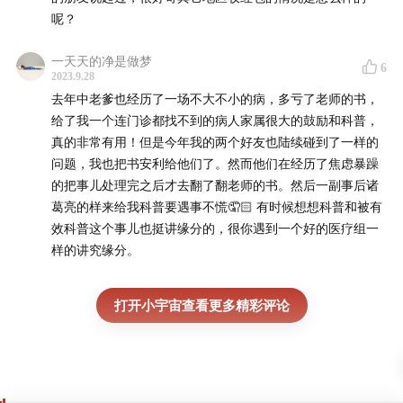
一次肺低剂量螺旋 CT 即可，如果发现了结节，可以根据
呢？
医嘱进行定期观察。
一天天的净是做梦
6
2023.9.28
血液的肿瘤标记物，可能很多人都会网上查，某一项升高
去年中老爹也经历了一场不大不小的病，多亏了老师的书，
了一点点就怀疑自己得了什么恶性肿瘤，其实大可不必。
给了我一个连门诊都找不到的病人家属很大的鼓励和科普，
比较准确的肿瘤标记物并不多，医生比较信任的包括
真的非常有用！但是今年我的两个好友也陆续碰到了一样的
CEA（癌胚抗原，针对大部分腺癌）、PSA（前列腺特异
问题，我也把书安利给他们了。然而他们在经历了焦虑暴躁
性抗原，针对前列腺癌）、AFP（甲胎蛋白，针对肝
的把事儿处理完之后才去翻了翻老师的书。然后一副事后诸
葛亮的样来给我科普要遇事不慌🤦🏻 有时候想想科普和被有
癌），而其他的肿瘤标记物，如果只是单独一项稍微高一
效科普这个事儿也挺讲缘分的，很你遇到一个好的医疗组一
点点，例如 CA125、CA199 等，可以 1 个月后复查，
样的讲究缘分。
或者换一家机构再查一次即可。也有相当多的病人身体没
有任何异常，只是这些指标常年只升高一点点，这也是完
打开小宇宙查看更多精彩评论
全正常的现象。所以我个人的建议是，某一项指标超过正
常值 2—3 倍以上或者连续两次都升高的情况，再对这个
部位做一次相对全面一些的检查，如果没有异常，那就暂
时放轻松一些，不要被这些肿瘤标记物牵着鼻子走。