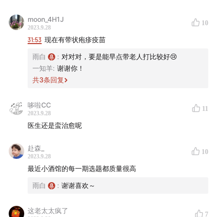
moon_4H1J
44:09
有没有必要找医院的「熟人」？找不找到底有啥差
10
2023.9.28
别？
31:53
现在有带状疱疹疫苗
雨白
:
对对对，要是能早点带老人打比较好😢
50:39
如何判断医生靠不靠谱？
一知羊
:
谢谢你！
共
3
条回复
55:00
那个咱都想知道答案的「红包问题」
60:55
如果不得不微信问诊 or 与医生打交道，如何更大可
哆啦CC
11
2023.9.28
能地获得医生的帮助？
这些实实在在的 tips 背后的道理是
医生还是蛮治愈呢
相通的
赴森_
10
70:51
居家养病可以利用哪些现成的资源？社区医院养病现
2023.9.28
实吗？
最近小酒馆的每一期选题都质量很高
雨白
:
谢谢喜欢～
74:48
照护资源的欠缺背后反映的现实：照护劳动，既没
有报酬，也不被看见
这老太太疯了
7