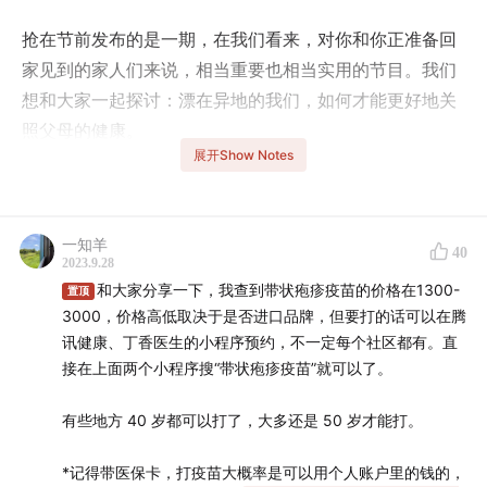
抢在节前发布的是一期，在我们看来，对你和你正准备回
家见到的家人们来说，相当重要也相当实用的节目。我们
想和大家一起探讨：漂在异地的我们，如何才能更好地关
照父母的健康。
展开Show Notes
为此，我们特别开心且荣幸地为大家请来了近两年非常受
瞩目的科普作者王兴医生。他的书《病人家属，请来一
下》《医生，你在想什么》（*小羊OS：哈哈，我才发现
一知羊
40
2023.9.28
节目里不小心说成「医生是怎么想的」了，也算是反映我
和大家分享一下，我查到带状疱疹疫苗的价格在1300-
置顶
录制本期时的心声了）卖得很火，我们在过往节目中也曾
3000，价格高低取决于是否进口品牌，但要打的话可以在腾
做过推荐。
讯健康、丁香医生的小程序预约，不一定每个社区都有。直
接在上面两个小程序搜“带状疱疹疫苗”就可以了。
可以说，这期节目绝对是作为子女的我们的刚需了，我们
探讨的话题包括但不限于，我们该怎么鼓励爸妈做体检，
有些地方 40 岁都可以打了，大多还是 50 岁才能打。
给爸妈重点检查哪些项目；以及如果爸妈真的生病了，我
*记得带医保卡，打疫苗大概率是可以用个人账户里的钱的，
们该做的一二三四；还有住院治疗过程中，作为病人家属