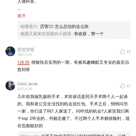
人做科普。
**如果你有长期投资的需求，非常欢迎你在
有知有行 App
✨基本项目：颈部B超、胸部CT、腹部B超、盆腔B超、血尿
展开
进一步了解「
长钱账户
」，这是知行小酒馆全员持有的基
便检查，女性➕乳腺B超。每年一次基本项目。每3年一次盆
金投顾产品。
哈喽老六
:
厉害👍🏻 怎么总结的这么快
腔宫颈的检查，每5年一次胃肠镜。
南霸天舅舅邻居家的小跟班
:
有收获，赞一个
🍄 嘉宾简介
提倡「松弛」的生活态度，适当放过自己。
是贺贺呢
18
王兴医生：北京大学肿瘤学博士。先后任北京大学肿瘤医
2023.9.29
骗子的套路：含铁剂的保健品排黑便，告诉你排毒了。——
1:26:25
很愉快且实用的一期，有被风趣幽默又专业的嘉宾治
院胸外科主治医师、上海市肺科医院胸外科博士后、上海
第一次听说，真的要多了解才能避免踩坑。
愈到呀
市第一人民医院胸外科主治医师。
「症状」
Cest_lavie
*值得说明的是，通过这期节目，我们还了解到王兴医生是
15
带状疱疹由于免疫功能低下引起；
2023.9.28
一名小说作者，还颇会画简易明了的医学漫画。
糖尿病人感知力下降，比如泡脚用热水感知不到；预防低血
几年前我做乳腺癌手术，术前谈话是同天手术两个人一起谈
糖；
的。我和老公完全没找到机会送红包。手术之后，悄悄问另
🔦 时间戳
多关注基础病、意识/精神上的症状。
一家，你们送了吗? 人家送了。问咋找的机会?人家笑我们两
个top 2毕业的，书都念傻了。不过两个人手术都很顺利，现
引子
「大病/重病」
在也都挺好的
1）家庭会议探讨哪里就医？病情如何？本地 OR 大城市？