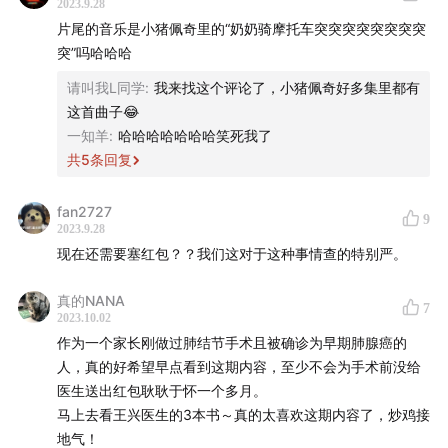
2023.9.28
77:13
术后出院的必备注意事项，有哪些？
片尾的音乐是小猪佩奇里的“奶奶骑摩托车突突突突突突突突
突”吗哈哈哈
尾声
请叫我L同学
:
我来找这个评论了，小猪佩奇好多集里都有
这首曲子😂
83:50
「
一般来说，病人来的时候那个问题都不是问题，医
一知羊
:
哈哈哈哈哈哈哈笑死我了
生职责是引导 TA 进入正常流程
」
共
5
条回复
85:16
现在《
病人家属，请来一下
》《
医生，你在想什
fan2727
9
么
》《
癌症病人怎么吃？
》这三本顺利出版，作为科普书
2023.9.28
作家的王兴就封笔了！
现在还需要塞红包？？我们这对于这种事情查的特别严。
✏️ 体检清单
真的NANA
7
2023.10.02
作为一个家长刚做过肺结节手术且被确诊为早期肺腺癌的
*以下内容均摘自《
病人家属，请来一下
》
人，真的好希望早点看到这期内容，至少不会为手术前没给
医生送出红包耿耿于怀一个多月。
我建议 45 岁以上的朋友进行相对全面的体检，因为 45
马上去看王兴医生的3本书～真的太喜欢这期内容了，炒鸡接
岁已经到了易患病的年龄，至少一些结节开始有迹象了。
地气！