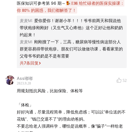
医保知识可参考第 96 期～
E96 给忙碌者的医保实操课：
的我们，做对哪些事情，可以让长辈获得更好的医疗体
你 80% 的困惑，我们都解答了！
验，甚至包括敏感的、你不好意思问的「红包问题」，我
麦麦M
:
爱你爱你！谢谢小羊！！！爷爷前两天和我说他
们也都聊到了。
带状疱疹刚刚好（又生气又心疼他）这个正好让他和奶奶
约起来！
相信这一期节目能为你搭好框架、扫清部分盲区，如果你
麦麦M
:
刚刚搜了一下，三高，糖尿病等慢性病这部分人
还有其他困惑，或者你对关爱爸妈健康有更好的补充，欢
群更容易得带状疱疹。朋友们可以做做功课，看看家里的
迎你多多留言，我们一起交流，也给其他听友贡献一些帮
父母爷爷奶奶是不是有需要
助与灵感～！
共
7
条回复
预祝你假期愉快，合家团圆！
Ass嘟嘟
52
2023.9.28
🎧 官网地址
用规划抵抗风险，比如保险、体检等
youzhiyouxing.cn
「体检」
好好沟通，尽量流程简单，降低焦虑感；可以以“单位送的不
*官网详情页所载信息最为全面，尤其推荐苹果播客用户访
花钱”、“钱已交退不了”的理由劝爸妈。
问。
不要总给老人强调科学，哪怕是说概率，像“骗子”一样给老