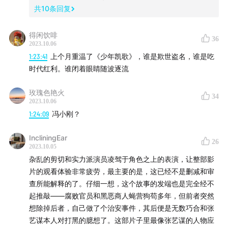
四尸案
共
10
条回复
和反腐小说神作《十面埋伏》的比较
得闲饮啡
省委书记是机械降神？
36
2023.10.06
学韩国电影的斧头帮，没学好
1:23:41
上个月重温了《少年凯歌》，谁是欺世盗名，谁是吃
天线宝宝知识点、于和伟的表情、雷佳音的降智、田雨
时代红利。谁闭着眼睛随波逐流
的此地无银
玫瑰色艳火
堪比《无间道》的全员内奸？？？
34
2023.10.06
1:24:09
冯小刚？
28:12
寻父与弑父
IncliningEar
审查的要求是，反派被打死还不够，要审判，要忏悔
26
2023.10.05
竟然和《封神》一样，又找爹？
杂乱的剪切和实力派演员凌驾于角色之上的表演，让整部影
以雷佳音的年龄感来找爹，有精神上未断奶的嫌疑
片的观看体验非常疲劳，最主要的是，这已经不是删减和审
联想：《星球大战》的弑父，《唐人街》的乱伦
查所能解释的了。仔细一想，这个故事的发端也是完全经不
起推敲——腐败官员和黑恶商人蝇营狗苟多年，但前者突然
第五代的弑父情结
想除掉后者，自己做了个治安事件，其后便是无数巧合和张
无法参照的《城市上空的手》
艺谋本人对打黑的臆想了。这部片子里最像张艺谋的人物应
周冬雨瘦弱身躯中蕴藏着巨大的力量感