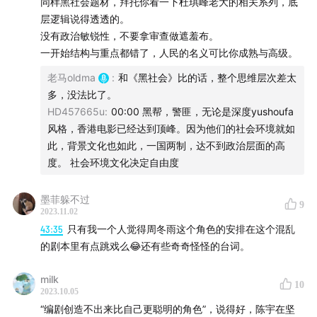
同样黑社会题材，拜托你看一下杜琪峰老大的相关系列，底
层逻辑说得透透的。
没有政治敏锐性，不要拿审查做遮羞布。
一开始结构与重点都错了，人民的名义可比你成熟与高级。
老马oldma
:
和《黑社会》比的话，整个思维层次差太
多，没法比了。
HD457665u
:
00:00 黑帮，警匪，无论是深度yushoufa
风格，香港电影已经达到顶峰。因为他们的社会环境就如
此，背景文化也如此，一国两制，达不到政治层面的高
度。 社会环境文化决定自由度
墨菲躲不过
9
2023.11.02
43:35
只有我一个人觉得周冬雨这个角色的安排在这个混乱
的剧本里有点跳戏么😂还有些奇奇怪怪的台词。
milk
10
2023.10.05
“编剧创造不出来比自己更聪明的角色”，说得好，陈宇在坚