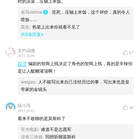
时的凉菜，压轴上米饭。
03:29
对《坚如磐石》的总看法
老马oldma
:
笑死，压轴上米饭，这个评价，真的令人
削弱了对暴力和贪污的表现，强化了正能量，但没有从
喷饭……
本质上改变这部电影的品质
双在
:
热菜上出来你就看不见了
和《一秒钟》《色，戒》《无名》遭遇的比较
共
5
条回复
对编剧陈宇的预期，是严重误判
文约词微
67
2023.10.06
07:04
钱外有钱，官上还有官
22:17
编剧的智商上线决定了角色的智商上线，真的是辛辣但
是让人醍醐灌顶啊！
一个误导性的口号，把官场的结构性问题，偷换为职位
有多高的程度问题
weigao
:
人不能写出来自己没经历过的事，写出来也是皇
和《背靠背，脸对脸》比较
帝家的金镐头
陈道明为什么拒绝演张国立演的郑刚？
陆小鸟
陈道明和沙瑞金
46
2023.10.05
看来不敢聊的是莫斯科了
11:34
张艺谋想拍成悬疑片，并不成功
耳光电影
:
难道不是志愿军
奇怪的上下集结构
没有三块钱
:
同想听聊莫斯科