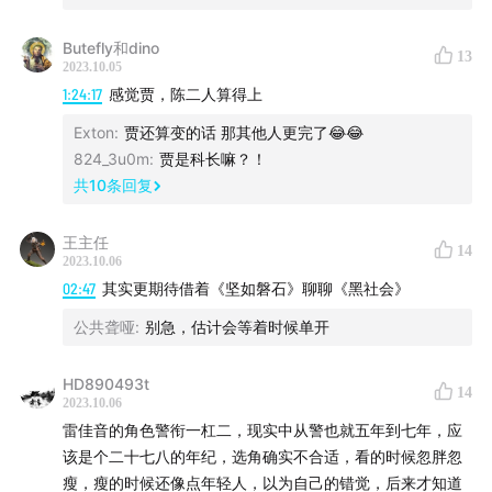
合作：dyjb1895（添加微信说明来意）
Butefly和dino
13
2023.10.05
1:24:17
感觉贾，陈二人算得上
Exton
:
贾还算变的话 那其他人更完了😂😂
824_3u0m
:
贾是科长嘛？！
共
10
条回复
王主任
14
2023.10.06
02:47
其实更期待借着《坚如磐石》聊聊《黑社会》
公共聋哑
:
别急，估计会等着时候单开
HD890493t
14
2023.10.06
雷佳音的角色警衔一杠二，现实中从警也就五年到七年，应
该是个二十七八的年纪，选角确实不合适，看的时候忽胖忽
瘦，瘦的时候还像点年轻人，以为自己的错觉，后来才知道