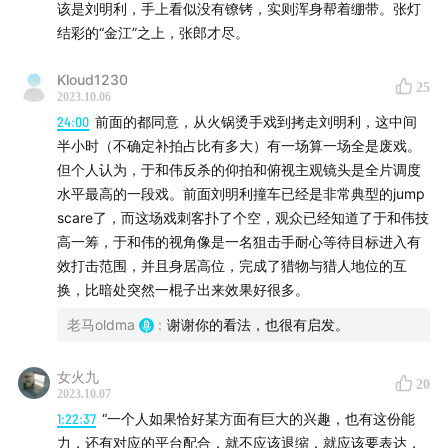
该是刘明利，手上看似没有镣铐，实则浑身帮着绷带。张灯
结彩的“金江”之上，张郎才尽。
44:18
「官、商、黑」的结构性问题
Kloud1230
《坚如磐石》毫无具体细节，不及娄烨的《风中有朵雨
25
2023.10.06
做的云》
24:00
前面的都同意，从火锅烫手戏到拷走刘明利，这中间
陈冲说的「士农工商」触及到了问题的核心，但虚晃一
半小时（不确定补拍占比有多大）有一场算一场全是废戏。
但个人认为，于和伟反杀的仰拍和俯视主观镜头是全片调度
枪
水平最高的一段戏。前面刘明利撞车已经是非常典型的jump
东西方的官商关系对比：钱穆、萧公权、韦伯、福柯、
scare了，而这场戏刺客扑了个空，观众已经知道了于和伟技
余英时、朱熹、《三言二拍》
高一筹，于和伟的视角像是一名狙击手耐心等待目标进入有
义利之辨、经世致用
效打击范围，并且身居高位，完成了猎物与猎人地位的互
《教父2》《爱尔兰人》《美国往事》的反例
换，比暗处突然一棍子出来效果好很多。
老马oldma
:
谢谢你的看法，也很有启发。
61:00
反腐、反黑影视剧的历史
前身是80年代的反官僚主义电视剧，如《希波克拉底誓
女火九
20
2023.10.07
言》和《新星》
1:22:37
“一个人如果恰好某方面有巨大的兴趣，也有这份能
90年代《新中国第一大案》和《苍天在上》开先河
力，还有对应的平台配合，就不应该退缩，就应该要表达，