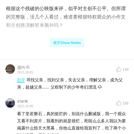
根据这个残破的公映版来评，似乎对主创不公平。但所谓
的完整版，没几个人看过，难道要根据特权观众的小作文
和主创路演解答来脑补吗？
这就是张艺谋作为一个中国艺术家，和我们作为观众，无
展开Show Notes
法摆脱的「二流」宿命。
主播：
越向书
140
2023.10.05
老马：一个中年影评人，在播客领域重新出发。关于电
31:17
寻找父亲，找到父亲，失去父亲，理解父亲，成为父
影，了解的东西还不算少。
亲，超越父亲…… 父权制下的少年奇幻漂流 🐶
阿吴：也是一个中年影评人，也要在播客领域重新出发，
stank
186
2023.10.06
有很多观点挑战多数人的常识。
看了坚若磐石，真的挺烂的，别说什么删减版，我一个观众
又看不到原片，我看到的就是很烂，死啦么么多人我以为要
详细时间轴：
揭露什么惊天大黑幕，你他么直接给我宣判了，吃了两个小