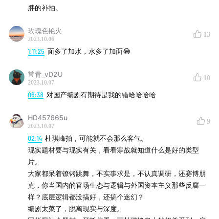
胖的补拍。
玫瑰色艳火
13
2023.10.06
1:11:25
面多了加水，水多了加面😂
常青_vD2U
10
2023.10.07
06:38
对国产编剧有期待是我的错哈哈哈哈
HD457665u
9
2023.10.07
02:14
杜琪峰拍，可能就不会那么客气。
现实题材要与现实有关，看看寒战就知道什么是好的类型
片。
大家都呆着镣铐跳舞，不实事求是，不认真调研，还赛博朋
克，你当国内的官场生态与逻辑与外国资本主义那些反腐一
样？底层逻辑都没搞好，还搞个迷幻？
编剧太菜了，脱离现实与深度。