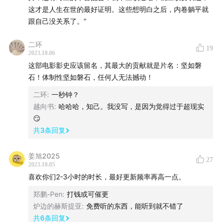
老朱金句和世纪神片《生死抉择》
这才是人生在世的最好证明。这些想明白之后，内卷躺平就
《黑洞》《黑冰》《大雪无痕》《红色康乃馨》的高峰
跟自己没关系了。”
低谷期：《我主沉浮》的职务含权量公式，《大明王朝
二环
1566》超越反腐主题直逼皇权
19
2023.10.06
新一轮风向：《人民的名义》的官场生态，《狂飙》的
这部电影影史应该留名，其最大的贡献就是片名：坚如磐
反派成长
石！体制性坚如磐石，任何人无法撼动！
二环
:
一秒钟？
73:46
张艺谋生涯的一次终极抉择
越向书
:
哈哈哈，知己。我没写，是因为觉得过于超现实
😏
顺应时代潮流，转向类型电影
共
3
条回复
新片《第二十条》又是主旋律普法电影？
内卷或者躺平，都不是你内心的选择
姜旭2025
27
顺应潮流，不代表随波逐流
2023.10.05
喜欢你们2-3小时的时长，最好更新频率再高一点。
联系：
郑鹏-Pen
:
打钱或可催更
炉边的赫斯提亚
:
免费听的东西，能听到就不错了
邮箱：dyjb1895@foxmail.com
共
6
条回复