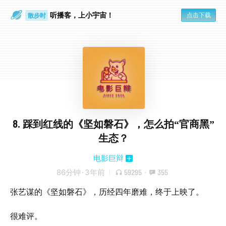
听播客，上小宇宙！
点击下载
散步时
通勤路上
8. 踩到红线的《坚如磐石》，怎么拍“官商黑”
生态？
电影巨辩
86分钟
·
3年前
59295
·
355
张艺谋的《坚如磐石》，历经四年磨难，终于上映了。
很难评。