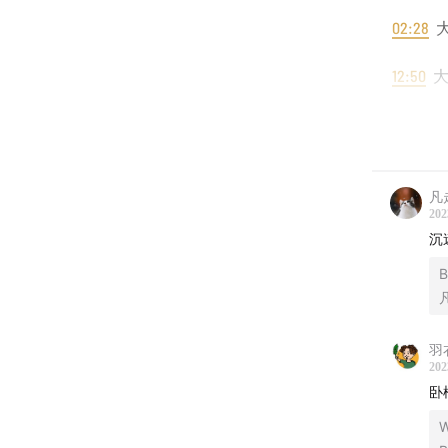
02:28
大
12:50
大
18:18
现
24:56
浅
凡
202
31:41
有
沉
41:11
可
B
43:31
日
羽衣
57:47
购
202
卧
W