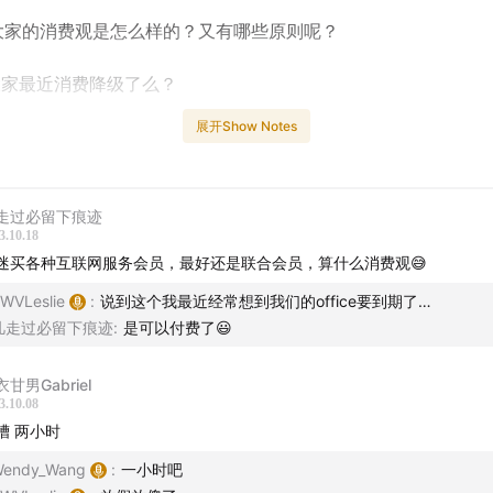
家的消费观是怎么样的？又有哪些原则呢？
家最近消费降级了么？
展开Show Notes
在的消费观是如何形成的？
聊一下极简主义
走过必留下痕迹
3.10.18
经历被消费主义带偏过吗
迷买各种互联网服务会员，最好还是联合会员，算什么消费观😅
以接受分期贷款么？
WVLeslie
:
说到这个我最近经常想到我们的office要到期了…
凡走过必留下痕迹
:
是可以付费了😃
常消费中还有优化的余地吗？
甘男Gabriel
买过最值得的东西是什么？
3.10.08
槽 两小时
endy_Wang
:
一小时吧