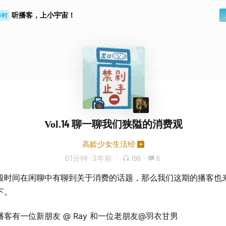
听播客，上小宇宙！
步时
勤路上
Vol.14 聊一聊我们狭隘的消费观
高龄少女生活经
61分钟
·
3年前
196
·
6
段时间在闲聊中有聊到关于消费的话题，那么我们这期的播客也
下。
播客有一位新朋友 @ Ray 和一位老朋友@羽衣甘男