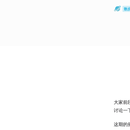
散
通
大家前
讨论一
这期的