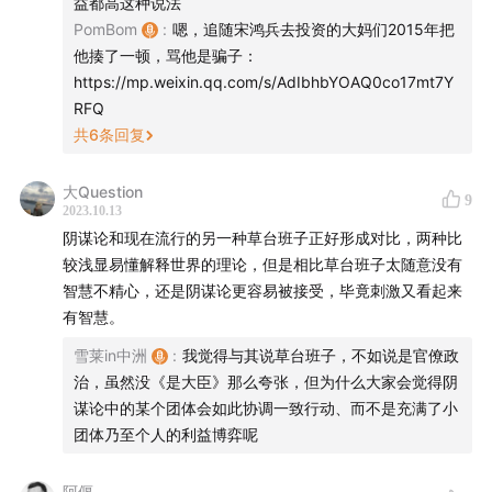
益都高这种说法
PomBom
:
嗯，追随宋鸿兵去投资的大妈们2015年把
他揍了一顿，骂他是骗子：
https://mp.weixin.qq.com/s/AdIbhbYOAQ0co17mt7Y
RFQ
共
6
条回复
大Question
9
2023.10.13
阴谋论和现在流行的另一种草台班子正好形成对比，两种比
较浅显易懂解释世界的理论，但是相比草台班子太随意没有
智慧不精心，还是阴谋论更容易被接受，毕竟刺激又看起来
有智慧。
雪莱in中洲
:
我觉得与其说草台班子，不如说是官僚政
治，虽然没《是大臣》那么夸张，但为什么大家会觉得阴
谋论中的某个团体会如此协调一致行动、而不是充满了小
团体乃至个人的利益博弈呢
阿偃