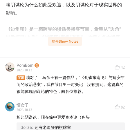
聊阴谋论为什么如此受欢迎，以及阴谋论对于现实世界的
影响。
《边角聊》是一档跨界的谈话类播客节目，希望从“边角”
出发探寻“本质”，让“闲聊”变得“有料”。欢迎在各大播客
展开Show Notes
平台搜索“边角聊”订阅收听。
-本期参与者-
PomBom
42
姜源 aka 小P（知乎：姜源）
2023.10.13
郑诗亮（微博：PomBom，豆瓣：PomBom）
哦对了，马亲王有一篇作品，“《孔雀东南飞》与建安年
置顶
间的政治悬案”，我在节目里一时失记，没有提到。这篇真的
沙青青（微信公众号：13号埋立地、小红书：Sha-13号埋
很能体现阴谋论的特色，向各位推荐。
立地）
懵女子
82
-时间轴-
2023.10.13
相比阴谋论，现在简中更爱资本论（狗头
02:00
美国的历史就是阴谋论的历史
08:40
罗斯柴尔德家族，中文世界第一背锅家族
Idolize
:
还有老逼登的棋牌室