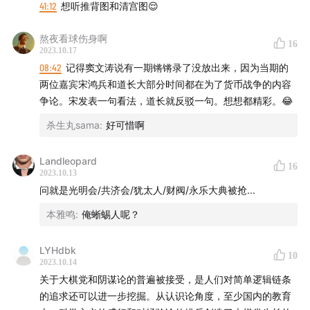
41:12
想听推背图和清宫图😌
商务合作：
yuanzhigao_0@126.com
熬夜看球伤身啊
16
2023.10.17
08:42
记得窦文涛说有一期锵锵录了没放出来，因为当期的
两位嘉宾宋鸿兵和道长大部分时间都在为了货币战争的内容
争论。宋发表一句看法，道长就反驳一句。想想都精彩。😂
杀生丸sama
:
好可惜啊
Landleopard
16
2023.10.13
问就是光明会/共济会/犹太人/财阀/永乐大典被抢...
本雅鸣
:
俺蜥蜴人呢？
LYHdbk
10
2023.10.14
关于大棋党和阴谋论的普遍被接受，是人们对简单逻辑链条
的追求还可以进一步挖掘。从认识论角度，至少国内的教育