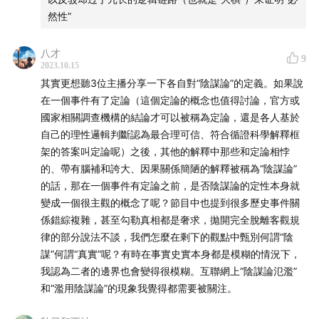
然性”
八才
9
2023.10.15
其實更想聽3位主播分享一下各自對“陰謀論”的定義。如果說
在一個事件有了定論（這個定論的概念也值得討論，官方或
國家相關調查機構的結論才可以被稱為定論，還是各人基於
自己的理性邏輯判斷認為最合理可信、符合循證科學解釋框
架的答案叫定論呢）之後，其他的解釋中那些和定論相悖
的、帶有腦補和誇大、因果關係簡陋的解釋被稱為“陰謀論”
的話，那在一個事件有定論之前，是否陰謀論的定性本身就
變成一個很主觀的概念了呢？節目中也提到很多歷史事件關
係錯綜複雜，甚至勾勒真相都是奢求，拋開完全脫離客觀規
律的部分說法不談，我們怎麼在剩下的觀點中甄別何謂“陰
謀”何謂“真實”呢？有時在事實史實本身都是模糊的情況下，
我認為二者的邊界也會變得很模糊。互聯網上“陰謀論氾濫”
和“濫用陰謀論”的現象我覺得都需要被關注。