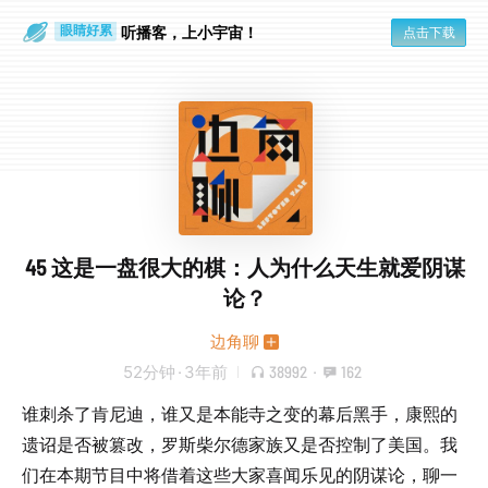
通勤路上
眼睛好累
听播客，上小宇宙！
点击下载
45 这是一盘很大的棋：人为什么天生就爱阴谋
论？
边角聊
52分钟
·
3年前
38992
·
162
谁刺杀了肯尼迪，谁又是本能寺之变的幕后黑手，康熙的
遗诏是否被篡改，罗斯柴尔德家族又是否控制了美国。我
们在本期节目中将借着这些大家喜闻乐见的阴谋论，聊一