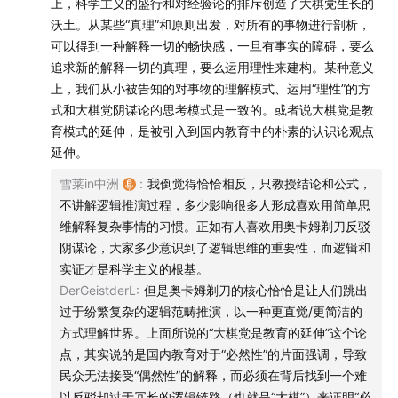
上，科学主义的盛行和对经验论的排斥创造了大棋党生长的
沃土。从某些“真理”和原则出发，对所有的事物进行剖析，
可以得到一种解释一切的畅快感，一旦有事实的障碍，要么
追求新的解释一切的真理，要么运用理性来建构。某种意义
上，我们从小被告知的对事物的理解模式、运用“理性”的方
式和大棋党阴谋论的思考模式是一致的。或者说大棋党是教
育模式的延伸，是被引入到国内教育中的朴素的认识论观点
延伸。
雪莱in中洲
:
我倒觉得恰恰相反，只教授结论和公式，
不讲解逻辑推演过程，多少影响很多人形成喜欢用简单思
维解释复杂事情的习惯。正如有人喜欢用奥卡姆剃刀反驳
阴谋论，大家多少意识到了逻辑思维的重要性，而逻辑和
实证才是科学主义的根基。
DerGeistderL
:
但是奥卡姆剃刀的核心恰恰是让人们跳出
过于纷繁复杂的逻辑范畴推演，以一种更直觉/更简洁的
方式理解世界。上面所说的“大棋党是教育的延伸”这个论
点，其实说的是国内教育对于“必然性”的片面强调，导致
民众无法接受“偶然性”的解释，而必须在背后找到一个难
以反驳却过于冗长的逻辑链路（也就是“大棋”）来证明“必