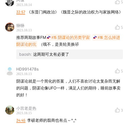
5
2023.10.14
32:57
《东晋门阀政治》《魏晋之际的政治权力与家族网络》
狲狲
5
2023.10.13
推荐两期故事FM
#15 阴谋论的另类宇宙
#16 怎么掉进
阴谋论的坑
（哦不，是美轮美换🤣
baosh
:
这两期可太有必要了
HD991478s
5
2023.10.13
阴谋论就是一个简化的答案，人们不喜欢讨论太复杂而无解
的问题，阴谋论像UFO一样，满足人们的期待，睡前故事卖
的好！
小宫老是热
3
2023.10.15
34:45
李硕老师的翦商也有点～^_^