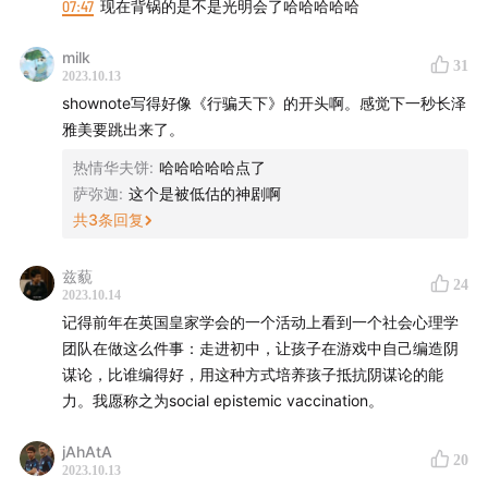
07:47
现在背锅的是不是光明会了哈哈哈哈哈
《古代日本的战争与阴谋》 吴座勇一
《九王夺嫡》郑小悠 / 橘玄雅 / 夏天
milk
31
《1789年大恐慌》勒费弗尔
2023.10.13
shownote写得好像《行骗天下》的开头啊。感觉下一秒长泽
《货币战争》宋鸿兵（仅供批判性阅读）
雅美要跳出来了。
热情华夫饼
:
哈哈哈哈哈点了
-制作-
萨弥迦
:
这个是被低估的神剧啊
剪辑制作：沙青青
共
3
条回复
节目统筹：伯樵
发布运营：肖文杰、Lambda aka 码农
兹藐
24
Logo设计：华盛
2023.10.14
记得前年在英国皇家学会的一个活动上看到一个社会心理学
团队在做这么件事：走进初中，让孩子在游戏中自己编造阴
-互动联系-
谋论，比谁编得好，用这种方式培养孩子抵抗阴谋论的能
网站: leftovertalk.fm
力。我愿称之为social epistemic vaccination。
邮箱:
leftovertalk@gmail.com
小红书：边角聊
jAhAtA
20
2023.10.13
Twitter: @leftovertalk