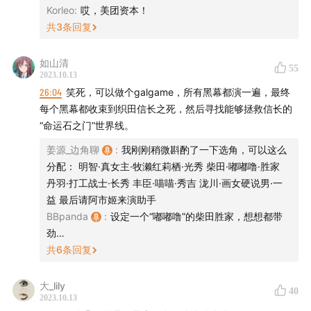
14:40
小P：“我好后悔，当年没有领悟《货币战争》中的
Korleo
:
哎，美团资本！
共
3
条回复
大智慧”
17:20
咱就爱阴谋论提供的简单因果关系
如山清
23:00
真实的历史哪有小说故事精彩？
55
2023.10.13
24:15
来一段报菜名：谁是本能寺之变的幕后黑手
26:04
笑死，可以做个galgame，所有黑幕都演一遍，最终
30:30
本期节目的缘起：《古代日本的战争与阴谋》
每个黑幕都收束到织田信长之死，然后寻找能够拯救信长的
“命运石之门”世界线。
33:00
小说般精彩的学术研究和阴谋论差异在哪里
35:30
阴谋论对现实政治的影响
姜源_边角聊
:
我刚刚稍微斟酌了一下选角，可以这么
40:00
孔飞力谈阴谋论与谣言
分配： 明智·真女主·牧濑红莉栖·光秀 柴田·嘟嘟噜·胜家
丹羽·打工战士·长秀 丰臣·喵喵·秀吉 泷川·画女硬说男·一
44:30
《大义觉迷录》，用阴谋论打败阴谋论
益 最后请阿市姬来演助手
BBpanda
:
设定一个“嘟嘟噜”的柴田胜家，想想都带
-音乐/素材-
劲…
《边角聊》主题曲
共
6
条回复
Drummer's Salute-JFK OST-John Williams
大_lily
40
2023.10.13
-延伸资料-