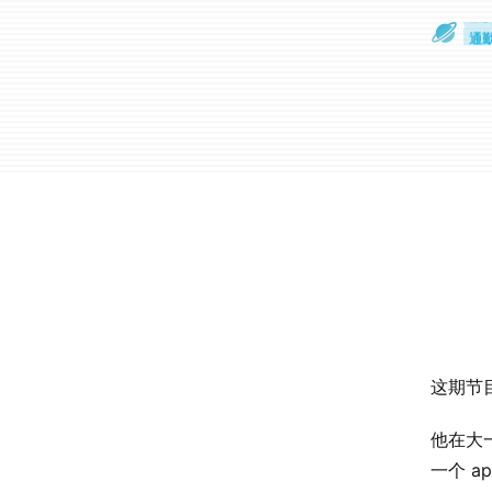
散
通
这期节
他在大一
一个 a