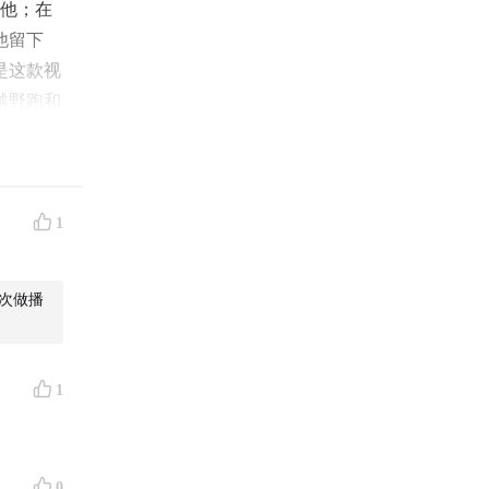
找他；在
他留下
是这款视
越野跑和
。
人家的
有一次
1
飞猛进。
心路历
次做播
挺起胸膛
1
一两个地
0