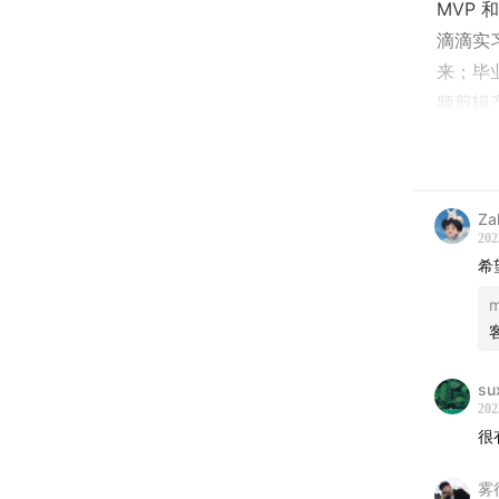
MVP 
滴滴实
来；毕
频剪辑
摄影，
听到这
孩子”
Za
202
因为逃
希
我们将
m
程。
在录音
su
202
在呐喊
很
方听到
雾