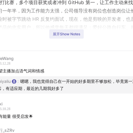
和打比赛，多个项目获奖或者冲到 GitHub 第一，让工作主动来
习一年半，因为工作能力太强，公司领导没有岗位也创造岗位让
业时被字节跳动 HR 反复约面试，现在，他是剪映的开发者，也
产品的忠实用户，所以他感觉每天都很满足；爱好公路自行车、
展开Show Notes
最近正在完善一个五年前的作品，想要一键感受高山草甸的味道
里，你会不会跟我之前一样以为他从小就是学习成绩特别好的“别
？其实他在小学初中的时候沉迷于打游戏，不爱念书，直到初二时
leWang
3.12.28
课打游戏，被他妈妈一顿暴打，他才突然醒悟，从此学习成绩突
望主播加点语气词和情感
从培钧洋洋洒洒的表达中了解他的这些经历以及他在每个阶段的
iyaliu
:
嗯嗯，我也觉得自己在一开始的好多期里不够放松，毕竟第一
客，有适应期，最近的几期我好多了
的时候，我们开着视频，所以我可以看到他讲到呐喊的时候真的
xi
3.10.28
，讲到欢呼的时候真的举起双手在欢呼。对了，你可能在节目中
有能量 很受启发🌟
窸窸窣窣的声音，那是因为他的猫爬上了桌子:)
行_sZRv