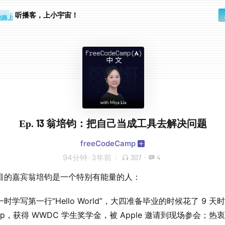
步时
勤路上
听播客，上小宇宙！
Ep. 13 翁培钧：把自己当成工具去解决问题
freeCodeCamp
94分钟
·
3年前
307
·
4
目的嘉宾翁培钧是一个特别有能量的人：
时学写第一行“Hello World”，大四准备毕业的时候花了 9 天
pp，获得 WWDC 学生奖学金，被 Apple 邀请到现场参会；热