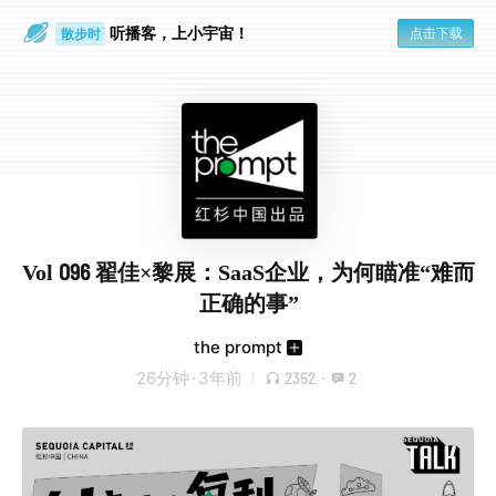
听播客，上小宇宙！
点击下载
散步时
通勤路上
Vol 096 翟佳×黎展：SaaS企业，为何瞄准“难而
正确的事”
the prompt
26分钟
·
3年前
2352
·
2