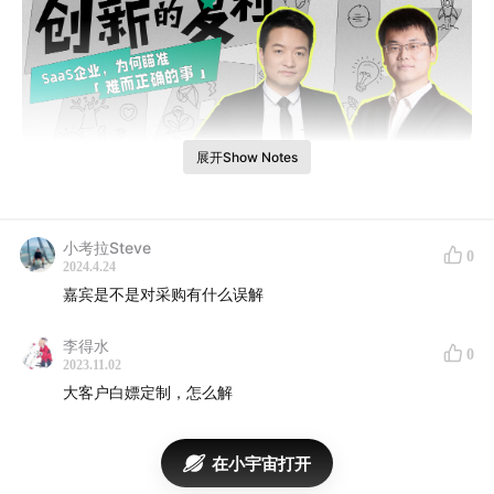
展开Show Notes
在红杉Talk「创新的复利」第二季节目中，红杉中国董事
小考拉Steve
0
总经理翟佳，与探迹科技创始人兼CEO黎展，围绕“SaaS
2024.4.24
企业，为何瞄准‘难而正确的事’”这一话题展开对谈。
嘉宾是不是对采购有什么误解
02:00
AI技术的突破如何影响SaaS 或B端企业的发展进程?
李得水
0
2023.11.02
大客户白嫖定制，怎么解
05:30
探迹科技所做之事的初衷和难点是什么？为什么它是
一个“难而正确的事”？
在小宇宙打开
12:10
探迹科技在技术上做了哪些准备？