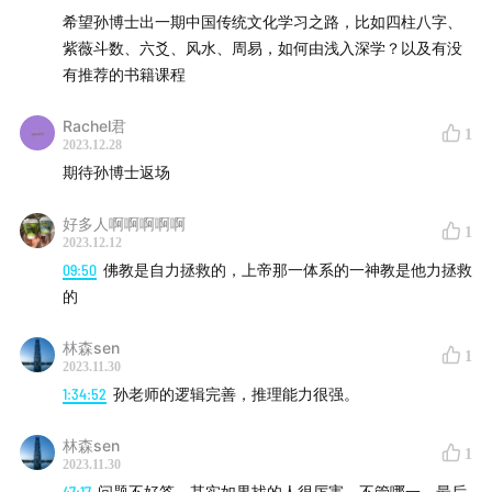
希望孙博士出一期中国传统文化学习之路，比如四柱八字、
白一喵，即刻/公众号@白一喵
紫薇斗数、六爻、风水、周易，如何由浅入深学？以及有没
有推荐的书籍课程
商务：411329961@qq.com
Rachel君
1
【关于空无一物】
2023.12.28
期待孙博士返场
听众社群加入：
好多人啊啊啊啊啊
1
2023.12.12
记得添加米索微信：misso1305（备注听友）
09:50
佛教是自力拯救的，上帝那一体系的一神教是他力拯救
的
往期文稿合集：「空无一物」播客文字稿合集（微信+飞
书）
林森sen
1
2023.11.30
「空无一物」播客文字合集
1:34:52
孙老师的逻辑完善，推理能力很强。
「空无一物」收听地址：[喜马拉雅](
林森sen
1
2023.11.30
47:17
问题不好答，其实如果找的人很厉害，不管哪一，最后