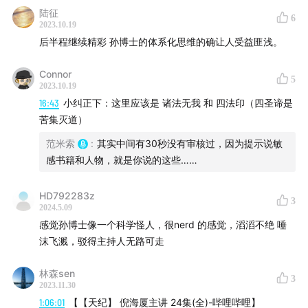
陆征
00:07:58
:因果链的现实与意义：道教与佛教的比较
6
2023.10.19
后半程继续精彩 孙博士的体系化思维的确让人受益匪浅。
00:15:57
:超自然体验的本质：佛教中的涅槃寂静
Connor
5
00:23:56
:内观体验：开启超自然通道，体验电流穿越身体
2023.10.19
的奇妙之旅
16:43
小纠正下：这里应该是 诸法无我 和 四法印（四圣谛是
苦集灭道）
00:31:56
:修正自己，超越偏见——看待作者的个性和认知
范米索
:
其实中间有30秒没有审核过，因为提示说敏
观点
感书籍和人物，就是你说的这些……
00:39:54
:数据本身没有分别心，人类有两派观点：听天由
HD792283z
3
命和人定胜天
2024.5.09
感觉孙博士像一个科学怪人，很nerd 的感觉，滔滔不绝 唾
00:47:54
:探索算命应用的背景和原因
沫飞溅，驳得主持人无路可走
00:55:53
:六爻占卜的深层解读：意识与风水的相互作用
林森sen
3
2023.11.30
1:06:01
【【天纪】 倪海厦主讲 24集(全)-哔哩哔哩】
01:11:48
:逻辑思维在中国传统文化中的应用：探究六爻和八