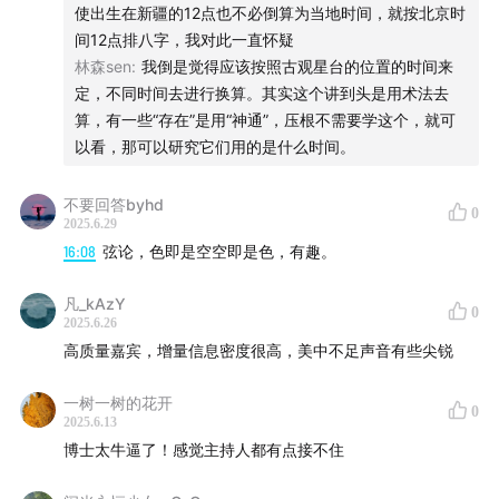
使出生在新疆的12点也不必倒算为当地时间，就按北京时
间12点排八字，我对此一直怀疑
林森sen
:
我倒是觉得应该按照古观星台的位置的时间来
定，不同时间去进行换算。其实这个讲到头是用术法去
算，有一些“存在”是用“神通”，压根不需要学这个，就可
以看，那可以研究它们用的是什么时间。
不要回答byhd
0
2025.6.29
16:08
弦论，色即是空空即是色，有趣。
凡_kAzY
0
2025.6.26
高质量嘉宾，增量信息密度很高，美中不足声音有些尖锐
一树一树的花开
0
2025.6.13
博士太牛逼了！感觉主持人都有点接不住