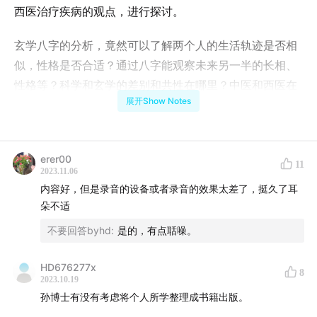
西医治疗疾病的观点，进行探讨。
玄学八字的分析，竟然可以了解两个人的生活轨迹是否相
似，性格是否合适？通过八字能观察未来另一半的长相、
性格等？科学和玄学的差别和共性在哪里？中医和西医在
展开Show Notes
治疗疾病上的不同观点和方法又是什么民科竟对中医有研
究价值？……
这一期信息量简直炸裂，一定能刷新你的世界观！
erer00
11
2023.11.06
内容好，但是录音的设备或者录音的效果太差了，挺久了耳
嘉宾孙振龙：数学&人工智能博士，他将易经八卦与现代
朵不适
科学的结合，分享科学与玄学之间的相关性与差异性。
不要回答byhd
:
是的，有点聒噪。
【本期时间轴】
HD676277x
8
00:02:07
:单身者看未来另一半的八字，是否可以看出不和
2023.10.19
孙博士有没有考虑将个人所学整理成书籍出版。
的迹象？