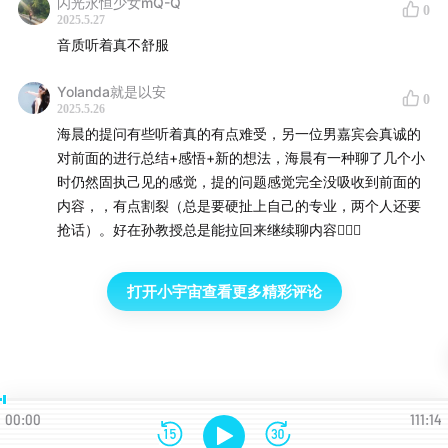
闪光永恒少女mQ-Q
0
2025.5.27
音质听着真不舒服
Yolanda就是以安
0
2025.5.26
海晨的提问有些听着真的有点难受，另一位男嘉宾会真诚的
对前面的进行总结+感悟+新的想法，海晨有一种聊了几个小
时仍然固执己见的感觉，提的问题感觉完全没吸收到前面的
内容，，有点割裂（总是要硬扯上自己的专业，两个人还要
抢话）。好在孙教授总是能拉回来继续聊内容🤦🏻‍♀️
打开小宇宙查看更多精彩评论
00:00
111:14