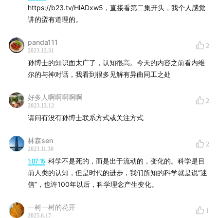
https://b23.tv/HlADxw5，直接看第二集开头，我个人感觉
卦的逻辑路径
讲的蛮有道理的。
01:19:42
:学术严谨与民科之间的思维差异：探讨核心差异
panda111
2
点
2023.12.31
孙博士的知识面太广了，认知很高。今天的内容之前看内维
01:27:49
:玄学中的逻辑问题与学术氛围
尔的与神对话，我看到很多见解有异曲同工之处
01:35:46
:中医和西医的争议和差异
好多人啊啊啊啊啊
2
2023.12.12
请问有没有孙博士联系方式或关注方式
01:47:46
如何科普数学：以文科生的视角
林森sen
文字稿
tingwu.aliyun.com
《1》
2
2023.11.30
1:07:15
科学不是死的，而是出于流动的，变化的。科学是目
【本期主播】
前人类的认知，但是时代的进步，我们所知的科学就是说“迷
信”，也许100年以后，科学理念产生变化。
范米索，即刻/公众号@范米索，微博：斜杠少女范米索
一树一树的花开
1
唐海程，即刻/公众号@海程
2025.6.17