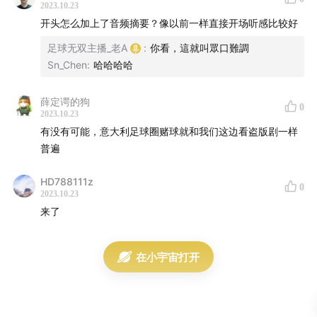
2023.10.23
36:28
纽卡能否因米兰事先知道托纳利涉赌，而对米兰拒
开头怎么加上了音频摘要？像以前一样直接开场听感比较好
付剩余的转会费甚至要求赔偿呢？；
足球无双主播_老A
:
你看，這就叫眾口難調
Sn_Chen
:
哈哈哈哈
41:17
一个前检察官表示，意大利有超过七成的球员涉赌，
那为什么在意大利会有这么多人参赌呢？；
薛定谔的狗
0
2023.10.23
有没有可能，意大利足球圈赌球就和我们这边看盗版剧一样
53:40
意大利在前几年已经禁止博彩公司出现在胸前广告
普遍
中，那这个对球员参赌有影响吗？；
HD788111z
0
2023.10.23
1:01:04
意大利这个赌球事件，放在整个世界足坛里，是一
来了
个个案吗？；
在小宇宙打开
1:12:05
纵观整个体育圈，为什么就足球和博彩有这么深的
捆绑和联系呢？；