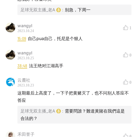
03:52
球员赌球这件事，是不是犯法呢？；
足球无双主播_老A
:
别急，下周一
wangyl
09:20
为什么球员连自己没有参与的比赛也不能赌呢？；
1
2023.10.24
15:09
自己pua自己，托尼是个狠人
14:25
之前伊万托尼，他赌自己能在比赛中进球，这么“正
能量”的赌注为什么也违规呢？；
wangyl
0
2023.10.25
38:48
法王绝对江湖高手
19:35
帕奎塔之前的赌球事件为什么最近没什么动静了，他
又为何还能代表球队比赛呢？；
云麓社
0
2023.10.23
这期最后上高度了，一下子把黄赌灭了，也不问别人答应不
24:37
托尼参赌最后被判了八个月，那这次的意大利球
答应
员，是否也不会判太长呢？；
足球无双主播_老A
:
需要問誰？難道黃賭在我們這是
合法的？
30:18
米兰是不是事先知道了托纳利涉赌，所以才在夏窗
这么干脆地把他卖给了纽卡？；
禾田誉子
0