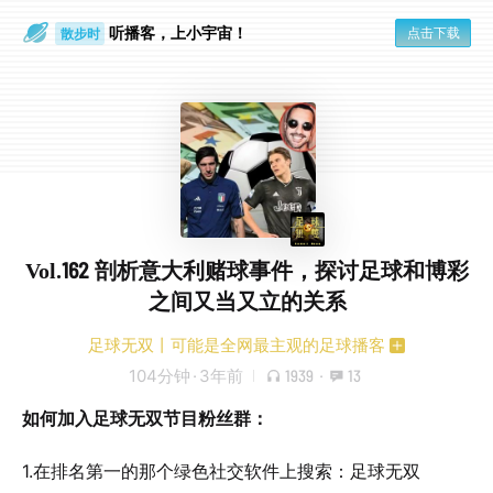
听播客，上小宇宙！
点击下载
散步时
通勤路上
Vol.162 剖析意大利赌球事件，探讨足球和博彩
之间又当又立的关系
足球无双丨可能是全网最主观的足球播客
104分钟
·
3年前
1939
·
13
如何加入足球无双节目粉丝群：
1.在排名第一的那个绿色社交软件上搜索：足球无双