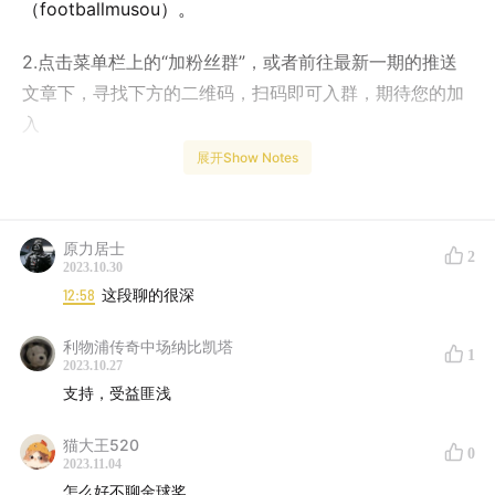
（footballmusou）。
2.点击菜单栏上的“加粉丝群”，或者前往最新一期的推送
文章下，寻找下方的二维码，扫码即可入群，期待您的加
入
展开Show Notes
主播：老A / 法王（小G）
原力居士
2
2023.10.30
本期节目流程与目录：
12:58
这段聊的很深
节目总时长：约1小时44分半
利物浦传奇中场纳比凯塔
1
2023.10.27
支持，受益匪浅
片头曲：Brammer, Darlow & Lowe-Gloria
猫大王520
0
02:19
简单介绍一下这一事件产生的前因后果？；
2023.11.04
怎么好不聊金球奖