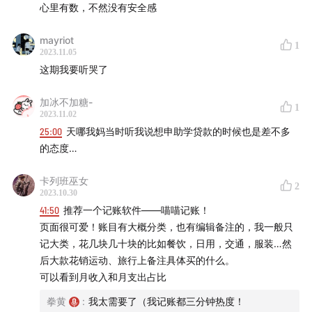
心里有数，不然没有安全感
mayriot
1
2023.11.05
这期我要听哭了
加冰不加糖-
1
2023.11.02
25:00
天哪我妈当时听我说想申助学贷款的时候也是差不多
的态度…
卡列班巫女
2
2023.10.30
41:50
推荐一个记账软件——喵喵记账！
页面很可爱！账目有大概分类，也有编辑备注的，我一般只
记大类，花几块几十块的比如餐饮，日用，交通，服装…然
后大款花销运动、旅行上备注具体买的什么。
可以看到月收入和月支出占比
拳黄
:
我太需要了（我记账都三分钟热度！