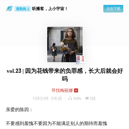
听播客，上小宇宙！
点击下载
通勤路上
眼睛好累
vol.23 | 因为花钱带来的负罪感，长大后就会好
吗
寻找梅丽娜
108分钟
·
3年前
1494
·
120
亲爱的陈四：
不要感到羞愧不要因为不能满足别人的期待而羞愧