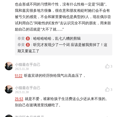
集合标签。向父权制撒撒娇？不！我们只关注践行个人解
也会形成不同的习惯和个性，没有什么性格一定是“问题”。
放，并努力创造更多女性群体联结的可能性。祝福所有的
我和嘉宾很多地方很像，很在意和朋友相处时她们会不会有
梅丽娜不会被困在阁楼中，不会被困在那不勒斯，在成为
被亏欠的感觉，不会和家里要钱也是典型的I人，现在偶尔尝
强者的路上过自己定义的生活。
试利用自己“间歇性的E发作”去认识完全不同的朋友，用来鼓
励自己的话就是“大不了就……”
找到我们——关注公众号【寻找梅丽娜】，也可点开播客
拳黄
:
哈哈哈哈哈，乱七八糟的剪辑
主页添加微信进群～一起放肆聊天吧！爱女者联盟欢迎
拳黄
:
听完才发现少了一个词 应该是被我剪掉了！这
你！
期又要返工了
📮来信邮箱：Lookingfor_Melina@pm.me
小猫最在乎自己
3
2023.11.30
谢谢朋友们对我们创作的支持与鼓励！❤️
51:22
听嘉宾讲的经历快给我气出高血压了，
小猫最在乎自己
3
2023.11.30
25:53
就是不爱，谁家给孩子生活费这么少还从来不涨的。
别自己在玻璃渣里找糖吃了。