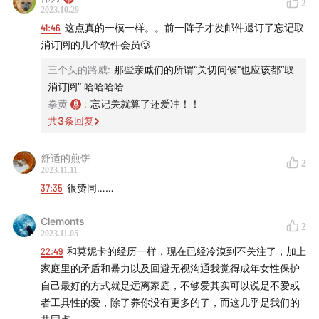
2
2023.10.29
41:46
这点真的一模一样。。前一阵子才发邮件退订了忘记取
消订阅的几个软件会员🥲
三个头的路威
:
那些亲戚们的所谓“关切问候”也应该都“取
消订阅” 哈哈哈哈
拳黄
:
忘记关就算了还爱冲！！
共
3
条回复
舒适的煎饼
2
2023.11.11
37:35
很赞同……
Clemonts
2
2023.11.05
22:49
和莫妮卡的经历一样，现在已经冷漠到不关注了，加上
家庭里的矛盾和暴力以及回避无视沟通我觉得成年女性保护
自己最好的方式就是远离家庭，不够爱其实可以说是不爱或
者工具性的爱，除了养你没有更多的了，而这几乎是我们的