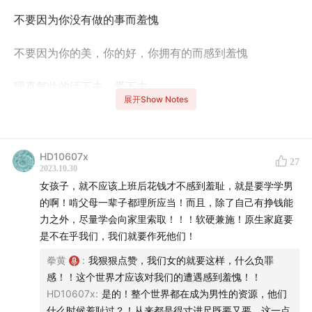
不要因为你没有做的事而羞愧
不要因为你的美，你的好，你拥有的而感到羞愧
理直气壮的活下去，爱下去
展开Show Notes
不用向任何人解释
甚至不用跟你自己。祝好。
HD10607x
27
2023.10.30
【本期主播】
女孩子，就不应该上班后花钱才不感到羞耻，就是要学学男
的啊！啃父母一辈子都理所应当！而且，除了自己有挣钱能
拳黄 莫妮卡（嘉宾）
力之外，尽量学会向家里索取！！！软硬兼施！原生家庭要
是不在乎我们，我们就要作死他们！
本期剪辑:拳黄
拳黄
:
我狠狠点赞，我们女的就要这样，什么负罪
感！！这个世界才应该对我们的遭遇感到羞愧！！
【时间轴】
HD10607x
:
是的！整个世界都在成为男性的资源，他们
什么时候羞耻过？！从来都是得寸进尺既要又要，这一点