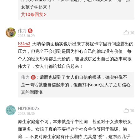
09:08
迟到的自我介绍，与月初离家出走的经历
女孩子学起来！
共
10
条回复
11:21
为什么我是【莫妮卡】?
伟力
10
16:13
当我作为家庭中的异类与氛围破坏者
2023.10.29
1:34:43
天呐😭前面确实也听出来了莫妮卡字里行间流露出的
24:30
当我想要证明他们爱我时，爱的例子太少，不爱的
压力，但完全不会想到是因为担心自己的输出没有价值，每
例子太多
个人的经历思考都是无价的，能坦诚讲述出自己的故事就很
伟大了，女人们都给我自信起来！
28:31
因家庭而感受到的「窘迫」至今依旧无法祛除
伟力
:
后面也提到了女人们自信的根基，确实好像不
是一句话就能自信起来的，但自打不care别人了之后信心
33:23
“我不想让任何人认为我很廉价”
真的蹭蹭涨
39:03
花钱带来的负罪感，什么时候能够消失?
HD10607x
10
2023.10.30
46:40
爱与不爱的证据都来自于弟弟的对比
原生家庭这个词，本来就是个中性词，甚至对于女孩来说负
面更多。女孩子真的不要把这个社会单位等同于温暖、港
55:23
为什么我会选择不结婚不生育的生活？
湾……不要对原生家庭有什么期待 尤其是“爱”，这东西几乎