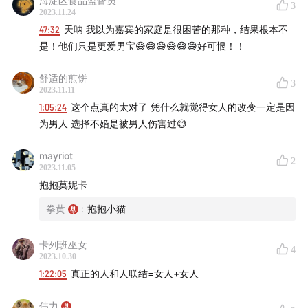
海淀区食品监督员
3
2023.11.24
47:32
天呐 我以为嘉宾的家庭是很困苦的那种，结果根本不
是！他们只是更爱男宝😅😅😅😅😅😅好可恨！！
舒适的煎饼
3
2023.11.11
1:05:24
这个点真的太对了 凭什么就觉得女人的改变一定是因
为男人 选择不婚是被男人伤害过😅
mayriot
2
2023.11.05
抱抱莫妮卡
拳黄
:
抱抱小猫
卡列班巫女
4
2023.10.30
1:22:05
真正的人和人联结=女人+女人
伟力