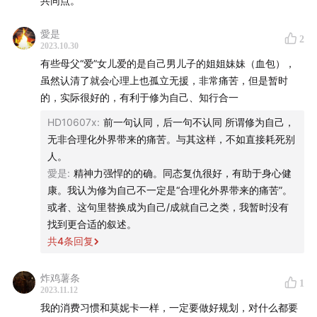
共同点。
愛是
2
2023.10.30
有些母父“爱”女儿爱的是自己男儿子的姐姐妹妹（血包），
虽然认清了就会心理上也孤立无援，非常痛苦，但是暂时
的，实际很好的，有利于修为自己、知行合一
HD10607x
:
前一句认同，后一句不认同 所谓修为自己，
无非合理化外界带来的痛苦。与其这样，不如直接耗死别
人。
愛是
:
精神力强悍的的确。同态复仇很好，有助于身心健
康。我认为修为自己不一定是“合理化外界带来的痛苦”。
或者、这句里替换成为自己/成就自己之类，我暂时没有
找到更合适的叙述。
共
4
条回复
炸鸡薯条
1
2023.11.12
我的消费习惯和莫妮卡一样，一定要做好规划，对什么都要