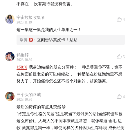
不存在 ，没有期待就没有伤害。
1:13:00
「一点点的爱就能让变得湿润起来，我的人生过的
特别干，我需要一些湿润，一点点就可以了」
宇宙垃圾收集者
4
2023.11.19
1:16:59
当我从为了获得爱情救赎的想象中走出，从通过异
这一集这一集是我的人生单集之一！
性来肯定自己价值的怪圈中走出，一切问题都得了解决。
拳黄
:
立刻告诉莫妮卡！贴贴
1:31:48
一些关于女性总是自我反思的彩蛋
钨铷锌
5
2023.10.30
【音乐】🎵
1:30:16
我身边结婚的朋友分两种：一种是尊重你不昏，也不
在你面前提老公的可以继续处，一种是陷在粉红泡泡里不想
in remembrance of you-Max Richter
努力了，开始催你怎么还不找个对象的，赶紧远离。
朋友-陈绮贞
三个头的路威
4
【关于我们】
2023.10.30
最后的诗停的有点儿突然😂
祛除玫瑰色滤镜，以女本位视角重启观察。缘起《那不勒
“肯定是你性格的问题”这是我当下最讨厌的话(当然我也常被
这么评价)。人与人的不同本来就是常态，就像泰迪 金毛 边
斯四部曲》，以边缘角色梅丽娜作为我们受到一切审视的
牧 藏獒都是狗一样，即使同样的犬种因为生存环境 成长经历