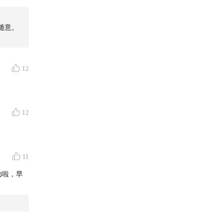
」可参与
随意。
就点开活
12
并且愿意
查看详
12
11
功啦，早