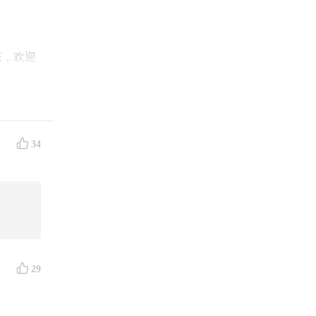
态，欢迎
的地方，
34
末，我们
29