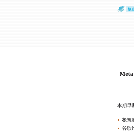
散
通
Me
本期早
极氪
谷歌计