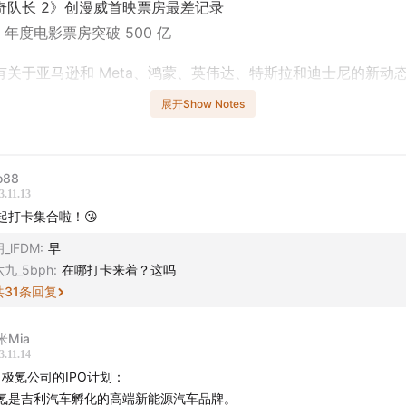
奇队长 2》创漫威首映票房最差记录
3 年度电影票房突破 500 亿
有关于亚马逊和 Meta、鸿蒙、英伟达、特斯拉和迪士尼的新动
展开Show Notes
023 的小尾巴，高效早起 50 天
io88
档日更的晨间播客，我们的评论区已经变成了一众听友组团早起
3.11.13
们尤其感动，我们也希望这样积极的能量继续传递！所以正值年
起打卡集合啦！😘
早起搭子，邀请所有认真生活的小伙伴高效早起 50 天！
_lFDM
:
早
六九_5bph
:
在哪打卡来着？这吗
共
31
条回复
米Mia
3.11.14
、极氪公司的IPO计划：
氪是吉利汽车孵化的高端新能源汽车品牌。