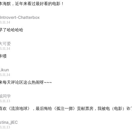
本海默，近年来看过最好看的电影！
务会客厅
｜
招聘入口
｜
给早咖啡投稿
｜
加入会员计划
Introvert-Chatterbox
音碰撞世界」
，声动活泼致力于为人们提供源源不断的思考养料
3.11.14
早了哈哈哈哈
还有这些播客：
声东击西
、
What's Next｜科技早知道
、
声动早
HY酱
、
跳进兔子洞
、
吃喝玩乐了不起
、
泡腾 VC
、
反潮流俱乐部
大可爱
你喜欢我们的节目，欢迎
打赏
支持，或把我们的节目推荐给朋
3.11.14
卡喽
ikun
3.11.14
来每天评论区这么热闹呀~~~
戴同学
3.11.13
喜欢《流浪地球》，最后悔给《孤注一掷》贡献票房，我被电（电影）诈
stina_jlEC
3.11.13