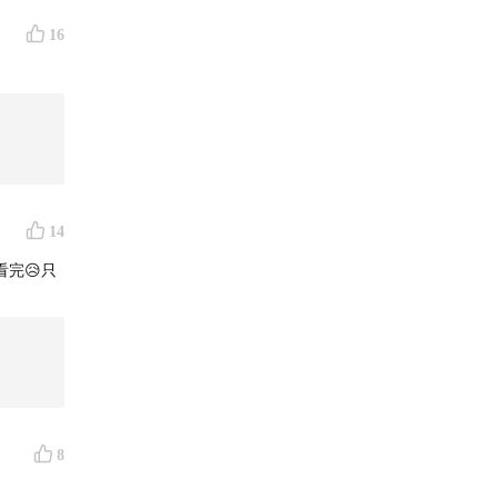
16
超过八成。
14
完😥只
8