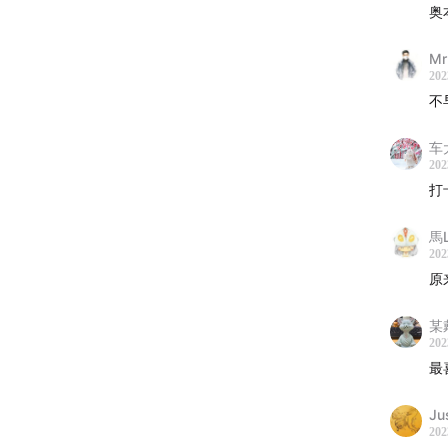
奥
声动商
Mr
「用声
202
不
我们
业W
车
如果
202
打
馬L
202
原
某
202
最
Ju
202