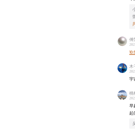
从 11
当周抽奖
动页
一
傅
加入我
202
10:
声动早
在四个
木
202
细的职
宇
主播
桃
202
Mengyi
早
起
幕后制
监制：Ze