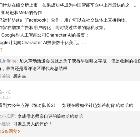
们计划在纽交所上市，如果成功将成为中国智能车企中上市最快的之一。
、亚马逊和Meta的合作：
马逊和Meta（Facebook）合作，用户可以在社交媒体上直接购物。
作旨在增加广告和用户转化，同时绕过苹果的隐私政策。
、Google对人工智能公司Character AI的投资：
oogle计划向Character AI投资数十亿美元。
haracter AI允许用户通过产品与虚拟名人或动漫人物进行对话。
开
、华为鸿蒙系统的发展：
I_infinite
:
加入声动活泼会员就是为了获得早咖啡文字版，但是收到的推
为鸿蒙系统对互联网公司产生影响，多家公司招聘鸿蒙开发者，提供高薪
有，最终还是看评论区课代表总结🤣
蒙已推出原生应用，吸引了一亿用户，并估计未来几年将需求达到千万级
颜谷语
:
感谢🙏
、特斯拉Cybertruck的新购买条款：
斯拉对Cybertruck增加了新的购买条款，车主在购买一年内不能转售车
奈小安
售需要首先卖给特斯拉，并可能涉及赔偿和其他费用。
3.11.13
、迪士尼电视业务的调整：
看到六公主点评《惊奇队长2》：如鲠在喉如坐针毡如芒刺背 哈哈哈哈
士尼考虑将一些电视业务并入与Hearst合资的A+E Networks。
地小瓜阿
:
李成儒老师亲自评的嘛哈哈哈哈哈
士尼正在寻找战略合作伙伴，计划将ESPN转型为流媒体服务。
小達说
:
可素是男人的评价！
、惊奇队长2的票房表现：
共
5
条回复
奇队长2在首映周末的票房表现不佳，成为漫威电影中首映最差的一部。
析认为漫威需要应对新故事推动和维持怀旧基调的难题。