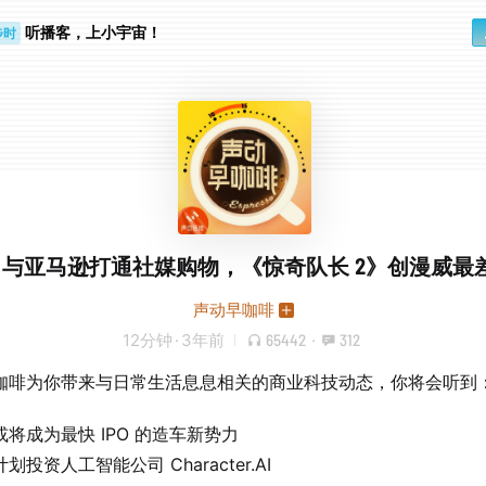
步时
听播客，上小宇宙！
勤路上
ta 与亚马逊打通社媒购物，《惊奇队长 2》创漫威最
声动早咖啡
12分钟
·
3年前
65442
·
312
咖啡为你带来与日常生活息息相关的商业科技动态，你将会听到
或将成为最快 IPO 的造车新势力
划投资人工智能公司 Character.AI