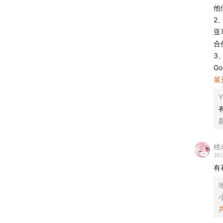
他
2
亚
合
3
G
C
展
4
Y
华
鸿
5
特
桃
转
202
6
有
迪
迪
7
惊
分