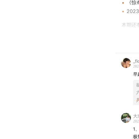
《惊
202
本期还
收听！
抓住 2
_f
作为一
202
看得我
早
携一群
胡
大
202
1
极