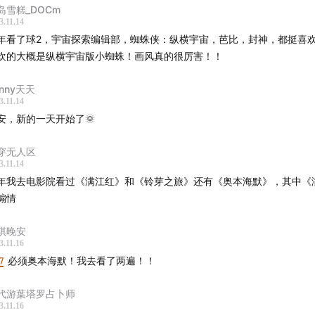
岛雪糕_DOCm
3.11.14
究员：柚米、Yoki、糕糕
年看了球2，宇宙探索编辑部，蜘蛛侠：纵横宇宙，芭比，封神，都挺喜
欢的大概是纵横宇宙版小蜘蛛！画风真的很厉害！！
瑞涵
enny天天
ack
3.11.14
安，新的一天开始了🌞
策划：Nene
穿无人区
计：饭团
3.11.14
年我去电影院看过《满江红》和《铃芽之旅》还有《奥本海默》，其中《
煽情
琪晚安
3.11.16
47
必须奥本海默！我去看了两遍！！
代游葉塔罗占卜师
3.11.16