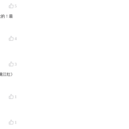
5
欢的！最
4
3
满江红》
1
1