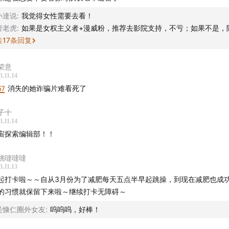
小達说
:
我觉得女性需要去看！
 月 20 号开始，每周一到周五，连续早起 5 天的「早起积极分子
蕾老虎
:
如果是女权主义者+漫威粉，推荐去影院支持，不亏；如果不是，
，坚持早起 50 天 100% 获得「早起积极分子大礼包」。
现在
共
17
条回复
起早起吧！
荣意
们
3.11.14
57
消失的她诈骗片难看死了
咖啡节目组正在招聘内容研究岗位的实习生。如果你身处北京，
月的时间里和我们一起追踪全球商业科技动态，欢迎
点击链接
来
子十
3.11.14
位信息和申请方式。
宙探索编辑部！！
桃噠噠噠
3.11.13
起打卡啦～～自从3月份为了减肥每天五点半早起跳操，到现在减肥也成
的习惯就保留下来啦～继续打卡无障碍～
作
吴慷仁圈外女友
:
呜呜呜，好棒！
lin、Qianwen