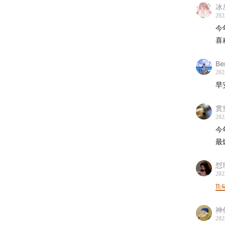
冰
202
实习研
今
喜
运营：
B
后期：J
202
早
商业内容
贯
封面设
202
今
最
怼
202
11:
神
202