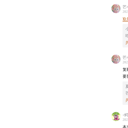
8
芒
202
截
10:
前
芒
202
复
要
-
202
本