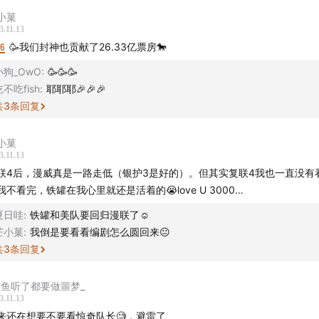
、2023年度国内电影票房：
小菓
3.11.13
至11月13日，今年全国电影总票房已经突破500亿，其中国产电影占比
16
🥳我们封神也贡献了26.33亿票房🐎
十名电影中有四部票房超过30亿
小狗_OwO
:
🥳🥳🥳
吃不吃fish
:
耶耶耶🎉🎉🎉
共
3
条回复
小菓
3.11.13
联4后，漫威真是一路走低（银护3是好的）。但其实复联4我也一直没有看
我不看完，铁罐在我心里就还是活着的😭love U 3000…
夏日哇
:
铁罐和美队要回归漫联了☺️
芒小菓
:
我倒是要看看编剧怎么圆回来😐
共
3
条回复
鳄鱼听了都要做噩梦_
3.11.13
来还在想要不要看惊奇队长🧐，避雷了