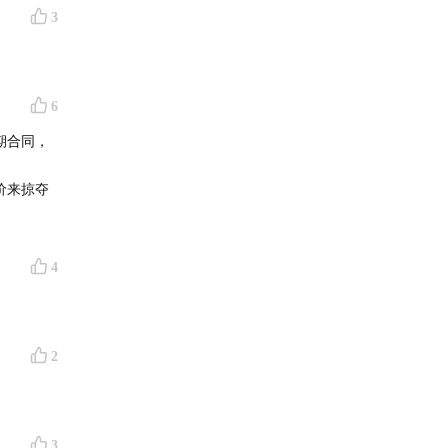
3
6
期合同，
价来掠夺
4
2
3