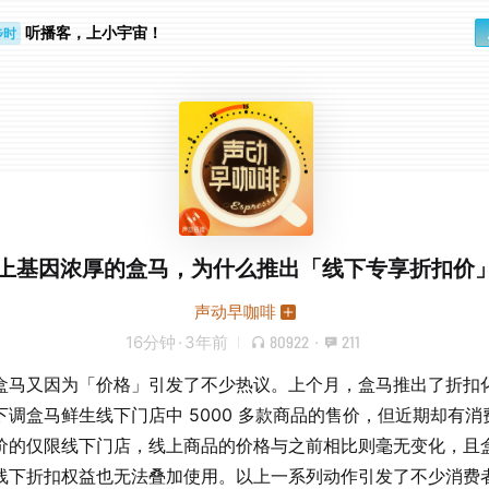
步时
听播客，上小宇宙！
勤路上
上基因浓厚的盒马，为什么推出「线下专享折扣价
声动早咖啡
16分钟
·
3年前
80922
·
211
盒马又因为「价格」引发了不少热议。上个月，盒马推出了折扣
下调盒马鲜生线下门店中 5000 多款商品的售价，但近期却有消
价的仅限线下门店，线上商品的价格与之前相比则毫无变化，且
线下折扣权益也无法叠加使用。以上一系列动作引发了不少消费