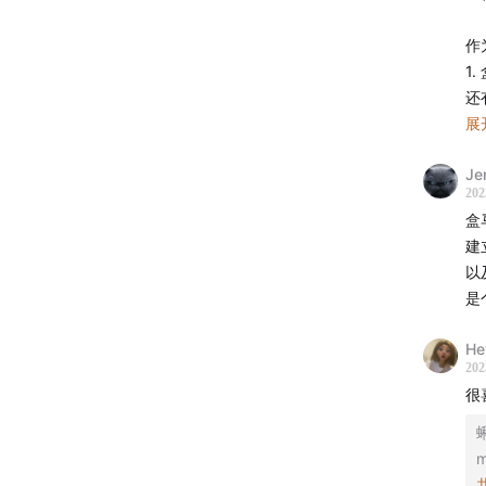
声动商
作
欢迎扫
1
还
「用声
2
展
一
我们
Je
欲
202
3
业W
盒
销
建
绝
如果
以
是
消
但
He
现
202
很
m