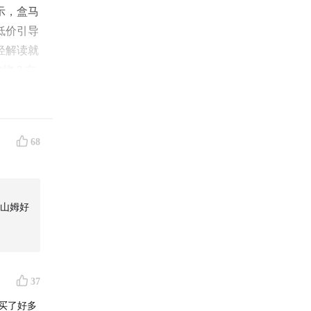
示，盒马
低价引导
轻解读就
购物？在
迎收听！
68
的地方，
山姆好
末，我们
」可参与
就点开活
37
邮买了好多