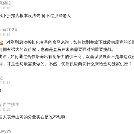
克朵拉
3.11.16
线下折扣店根本没法去 抢不过那些老人
ana2024
3.11.15
52
“对刚刚启动折扣化变革的盒马来说，如何找到并拿下优质供应商的长
何拥有强大的议价权，也都是盒马在未来需要面对的重要挑战。”
或许，如何通过合作培养出有竞争力的供应商，双赢谋发展而不是单边议
润，才是盒马最需要做的。不然，优质供应商凭什么来给盒马独家供应？
总
3.11.14
！
新西兰扶羊
3.11.29
居人表示山姆的分量实在是吃不动啊
uyyyy