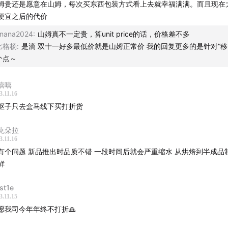
姆贵还是愿意在山姆，每次买东西包装方式看上去就幸福满满。而且现在
便宜之后的代价
nana2024
:
山姆真不一定贵，算unit price的话，价格差不多
比格杨
:
是滴 双十一好多最低价就是山姆正常价 我的回复更多的是针对“移
个点～
嘻嘻
3.11.16
抠子只去盒马线下买打折货
克朵拉
3.11.16
有个问题 新品推出时品质不错 一段时间后就会严重缩水 从烘焙到半成品
鲜
st1e
3.11.15
愿我司今年年终不打折🙏