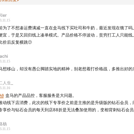
和er
3.11.15
前为了不想凑运费满减一直在盒马线下买吐司和牛奶，最近发现在饿了吗
便宜，于是又回归线上凑单模式。产品价格不停波动，贫穷打工人只能线
比价后反复横跳🫤
tachi
3.11.15
马想移山，却没有愚公脚踏实地的精神，别老想着打价格战，多推出好的
二人生_
3.11.16
49
盒马的产品品控，客服服务是大问题。
推动线下店消费，此次的线下专享价之前是主推的是升级版的钻石会员，
专享价与钻石会员的每天到店88折是无法叠加使用的，变相背刺钻石会员
格杨
3.11.15