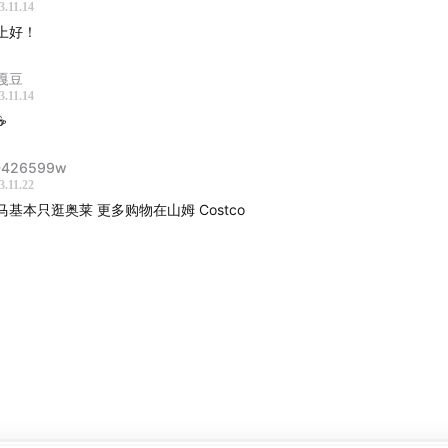
3.11.14
上好！
嘎豆
3.11.14
️
D426599w
3.11.22
马基本只逛奥莱 更多购物在山姆 Costco