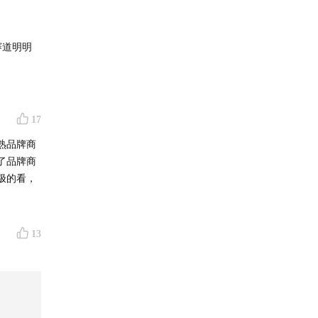
赛道明明
。
但是味道
去尝试的
咖啡
、
商
17
广告营
熟品牌商
但是！这
了品牌商
友
极的看，
杯奶茶钱；
，想要套
13