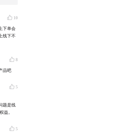
10
上下单会
上线下不
8
产品吧
5
问题是线
权益。
5