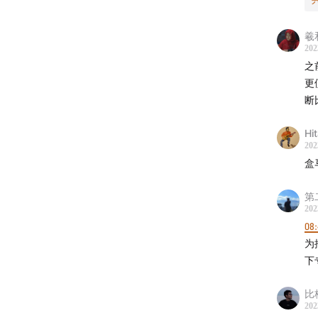
羲
202
之
更
断
Hi
202
盒
第
202
08:
为
下
比
202