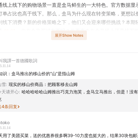
通线上线下的购物场景一直是盒马鲜生的一大特色。官方数据显
订单占比也高于线下。那么，盒马为什么现在转变策略，更想以
到线下消费？新的价格策略之下，他们又会迎来哪些挑战？本期
关
06:03
。你在盒马买过东西吗？你更喜欢在盒马线上还是线下
展开Show Notes
和我们一起聊聊吧。
有关于滴滴、谷歌和苹果、英伟达和亚马逊的新动态
01:28
，欢
叫我譯一首德國歌詞
3.11.14
023 的小尾巴，高效早起 50 天
知识：盒马推出的移山价的“山”是指山姆
档日更的晨间播客，我们的评论区已经变成了一众听友组团早起
山雪
:
现实的移山价商品：把顾客移去山姆
今天请开心
:
哈哈哈哈哈山姆推出巧克力泡芙，盒马立马推出，但是！没有
们尤其感动，我们也希望这样积极的能量继续传递！所以正值年
吃
早起搭子，邀请所有认真生活的小伙伴高效早起 50 天！
共
4
条回复
 月 20 号开始，每周一到周五，连续早起 5 天的「早起积极分子
toko
，坚持早起 50 天 100% 获得「早起积极分子大礼包」。
现在
3.11.14
起早起吧！
天用了美团买菜，送的优惠券很多啊39-10力度也挺大的，结果30块包