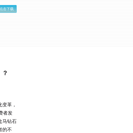
点击下载
」？
化变革，
费者发
盒马钻石
者的不