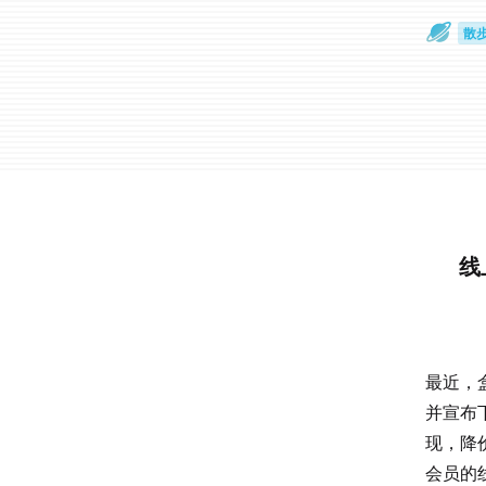
散
通
线
最近，
并宣布
现，降
会员的