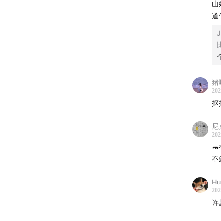
山
道
J
猪
202
抠
尼
202

不
Hu
202
许