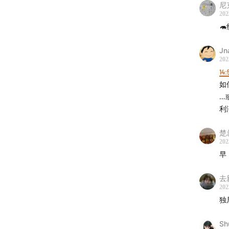
尼
202

Jn
202
14:
如
…
利
楚
202
早
去
202
独
Sh