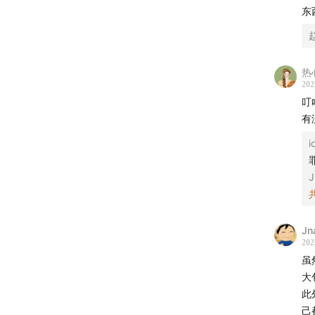
东
主播
Mengyi
热
202
幕后制
叮
有
监制：Ze
i
实习研
J
运营：
后期：J
Jn
202
商业内容
虽
大
封面设
此
己