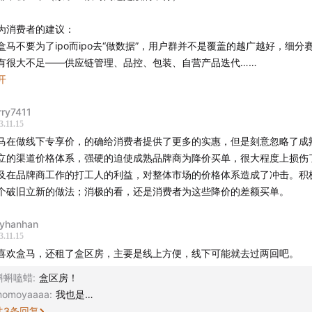
务会客厅
｜
招聘入口
｜
给早咖啡投稿
｜
加入会员计划
为消费者的建议：
码添加声小音，在节目之外和我们保持联系。
. 盒马不要为了ipo而ipo去“做数据”，用户群并不是覆盖的越广越好，细分
有很大不足——供应链管理、品控、包装、自营产品迭代…
音碰撞世界」
，声动活泼致力于为人们提供源源不断的思考养料
. 盒马的产品，管理层是不是自己先去试吃一下呢？很多图片看着很诱人，
开
言难尽…（昨天看了b站有人去盒马premium体验，up主的反馈打消了我
还有这些播客：
声东击西
、
What's Next｜科技早知道
、
声动早
rry7411
望）
3.11.15
. 公司想求增速，非常容易陷入“捷径陷阱”——包括但不限于价格战垄断，
HY酱
、
跳进兔子洞
、
吃喝玩乐了不起
、
泡腾 VC
、
反潮流俱乐部
马在做线下专享价，的确给消费者提供了更多的实惠，但是刻意忽略了成
，用户心智培养然后割韭菜，复杂的优惠券体系（心理学的价格锚点）。
立的渠道价格体系，强硬的迫使成熟品牌商为降价买单，很大程度上损伤
对不是长久之计。
你喜欢我们的节目，欢迎
打赏
支持，或把我们的节目推荐给朋
及在品牌商工作的打工人的利益，对整体市场的价格体系造成了冲击。积
个破旧立新的做法；消极的看，还是消费者为这些降价的差额买单。
费者需要的是长期双赢的商家，价格每次差几块钱，可能一个月就是1-2
是如果质量确实不行，消费者踩几次坑，就不会上当了。别忘了，IPO后
yhanhan
，也是有解冻期的，从长时间尺度来看，商家千万别自作聪明。
3.11.15
喜欢盒马，还租了盒区房，主要是线上方便，线下可能就去过两回吧。
蝌蝌嗑蜡
:
盒区房！
omoyaaaa
:
我也是…
共
3
条回复