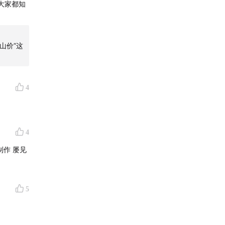
大家都知
山价”这
4
4
制作 屡见
5