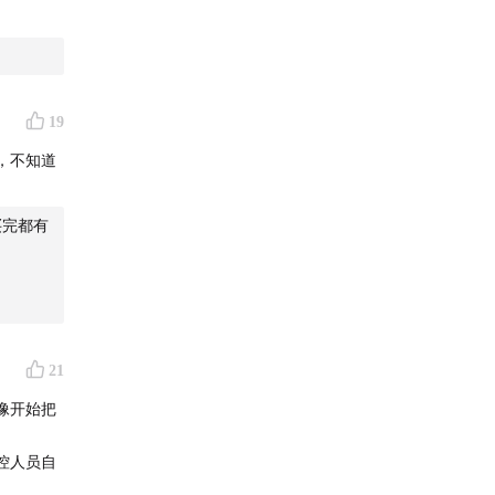
19
，不知道
买完都有
21
像开始把
控人员自