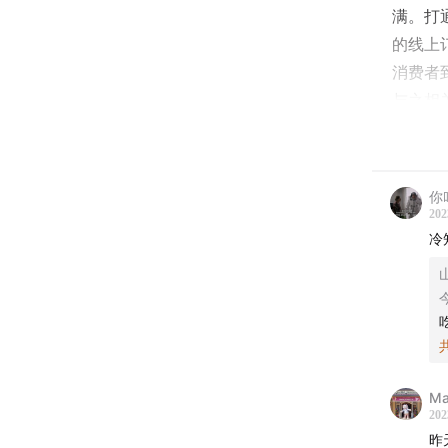
满。打
的线上
消费者
与之相
评论区
本期还
你
202
抓住 2
冷
作为一
看得我
携一群
从 11
Ma
当周抽奖
202
动页
一
昨