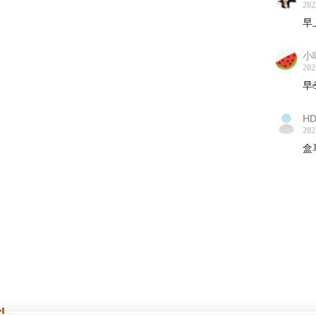
202
早
小
202
早☕
H
202
盒