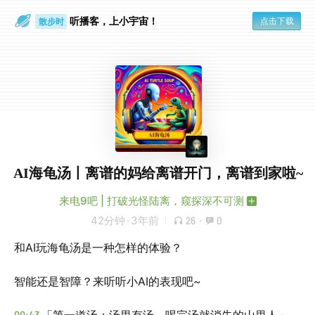
听播客，上小宇宙！
点击下载
散步时
通勤路上
AI海龟汤丨离谱的妈给离谱开门，离谱到家啦~
来电9吧 | 打破光怪陆离，窥探深不可测
42分钟
·
3年前
26
·
0
和AI玩海龟汤是一种怎样的体验？
智能还是智障？来听听小AI的表现吧~
00:43