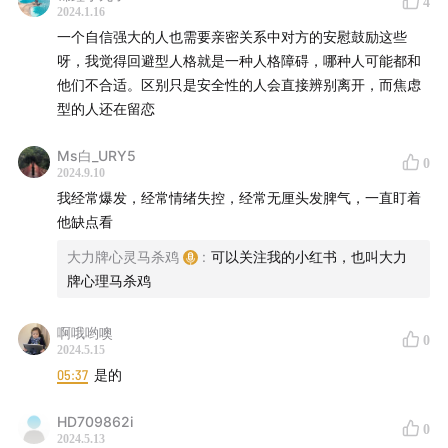
4
2024.1.16
一个自信强大的人也需要亲密关系中对方的安慰鼓励这些
呀，我觉得回避型人格就是一种人格障碍，哪种人可能都和
他们不合适。区别只是安全性的人会直接辨别离开，而焦虑
型的人还在留恋
Ms白_URY5
0
2024.9.10
我经常爆发，经常情绪失控，经常无厘头发脾气，一直盯着
他缺点看
大力牌心灵马杀鸡
:
可以关注我的小红书，也叫大力
牌心理马杀鸡
啊哦哟噢
0
2024.5.15
05:37
是的
HD709862i
0
2024.5.13