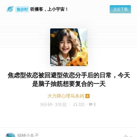
听播客，上小宇宙！
点击下载
散步时
通勤路上
焦虑型依恋被回避型依恋分手后的日常，今天
是脑子抽筋想要复合的一天
大力牌心理马杀鸡
9分钟
·
3年前
331
·
8
锦鲤小丸子