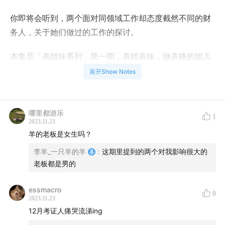
你即将会听到，两个面对同领域工作却态度截然不同的财
务人，关于她们做过的工作的探讨。
本集是「表姐妹系列」第一期，表姐表妹，做表格的姐儿
和小妹。《不远不近》的两位表姐妹这次先复盘过去的工
展开Show Notes
作，下次再来聊怎么接住前路来临的更好的机遇。
【聊了什么】
哪里都游乐
1
苏苏的第一份工作：
2023.11.23
羊的老板是女生吗？
01:04
大学选财务专业，都是因为不知道要读什么专业
吧？
李羊_一只羊的羊
:
这期里提到的两个对我影响很大的
老板都是男的
05:05
去大公司，主要靠攀关系，从大一就得开始废九牛
二虎之力
essmacro
10:15
毕业和远程办公无缝连接，疫情独居+16点就黢黑的
0
2023.11.23
冬季+20点后不能出门的宵禁
12月考证人痛哭流涕ing
13:15
白天上班，晚上考牌照学习写作业，学不会是吧，那