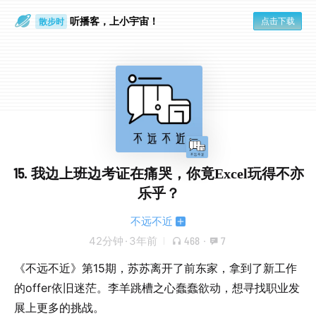
听播客，上小宇宙！
点击下载
散步时
通勤路上
15. 我边上班边考证在痛哭，你竟Excel玩得不亦
乐乎？
不远不近
42分钟
·
3年前
468
·
7
《不远不近》第15期，苏苏离开了前东家，拿到了新工作
的offer依旧迷茫。李羊跳槽之心蠢蠢欲动，想寻找职业发
展上更多的挑战。