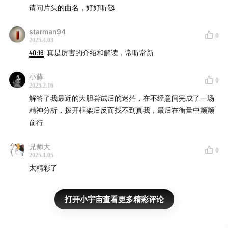
请问片头的曲名，好好听🥰
starman94
0
2025.4.03
40:16
真是厉害的介绍和解读，常听常新
小藓
0
2025.2.16
解答了我最近的大胆尝试后的迷茫，在不经意间完成了一场
精神分析，拨开框架后反而找不到真我，最后在衡量中颤颤
前行
兄师大
0
2025.1.05
太精彩了
打开小宇宙查看更多精彩评论