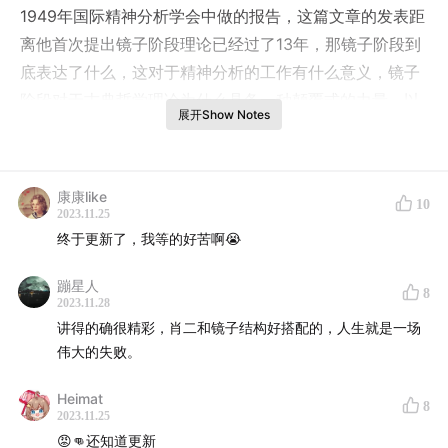
1949年国际精神分析学会中做的报告，这篇文章的发表距
离他首次提出镜子阶段理论已经过了13年，那镜子阶段到
底表达了什么，这对于精神分析的工作有什么意义，镜子
阶段对于古典哲学理论为什么具备一种颠覆式的力量，以
展开Show Notes
及在我们后续讲述的欲望辩证法中，镜子阶段处于什么样
的地位，这就是我们今天要讲述的主要内容。本期时长约1
小时，希望对你有所帮助
康康like
10
2023.11.25
reference：
终于更新了，我等的好苦啊😭
《拉康传》
蹦星人
8
2023.11.28
《拉康思想的基本概念及理论模型》
讲得的确很精彩，肖二和镜子结构好搭配的，人生就是一场
伟大的失败。
《拉康选集》
Heimat
8
2023.11.25
《自我与防御机制》
😡👊还知道更新