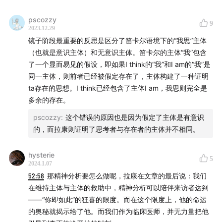
Host：
pscozzy
9
2023.12.29
VE
镜子阶段最重要的反思是区分了笛卡尔语境下的“我思”主体
（也就是意识主体）和无意识主体。笛卡尔的主体“我”包含
Contact 联系方式：
了一个显而易见的假设，即如果I think的“我”和I am的“我”是
同一主体，则前者已经被假定存在了，主体构建了一种证明
DY：维生素E 经济学哲学知识分享
ta存在的思想。I think已经包含了主体I am，我思则完全是
多余的存在。
VX：vitaminEhelper 维生素e小助手
pscozzy
:
这个错误的原因也是因为假定了主体是有意识
的，而拉康则证明了思考者与存在者的主体并不相同。
参与精神分析实践暗号：精神分析
telegram频道：
t.me
hysterie
5
2024.1.07
52:58
那精神分析要怎么做呢，拉康在文章的最后说：我们
在维持主体与主体的救助中，精神分析可以陪伴来访者达到
——“你即如此”的狂喜的限度。而在这个限度上，他的命运
的奥秘就揭示给了他。而我们作为临床医师，并无力量把他