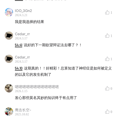
IOO_3Gn2
1
2024.3.21
我是我选择的结果
Cedar_rr
1
2024.3.17
54:41
说好的下一期欲望辩证法去哪了？！
Cedar_rr
1
2024.3.17
54:10
这期真的！！好精彩！总算知道了神经症是如何被定义
的以及它的发生机制了
嗯嗯嗯嗯嗯嗯嗯嗯嗯嗯嗯嗯
0
2026.1.15
发心那些莫名其妙的知识终于有点用了
鹰击长空-
0
2025.10.02