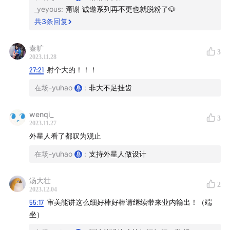
_yeyous
:
甭谢 诚邀系列再不更也就脱粉了🐶
作为曾经短暂引领风骚的专业，建筑大师们喜欢以“不说人
共
3
条回复
话”的文人和艺术家为基本人设，建筑批评也基本上是小圈
秦旷
子的文字游戏。但“丑建筑”的议题给了大众一个简单且令
3
2023.11.28
人兴奋的机会参与其中，甚至可以颠覆一下某种日常高高
27:21
射个大的！！！
在上的“精英话语权”……
在场-yuhao
:
非大不足挂齿
我们盘点了一下十年来丑建筑评选的评语：
“贪大媚洋、崇
wenqi_
权炫富、猎奇求怪、粗制滥造”
这几个词有相当高的出现频
3
2023.11.27
率，这里暗含了一种建筑美学的价值观，也就是把这些词
外星人看了都叹为观止
反过来说，就应该是一个美的建筑。
在场-yuhao
:
支持外星人做设计
如果我们把时间轴放长，不局限与当代的商业建筑，事
汤大壮
2
实还是如此吗？
2023.12.04
这些丑陋的建筑是如何被生产出来的？
55:17
审美能讲这么细好棒好棒请继续带来业内输出！（端
是谁在定义一个建筑是丑是美？
坐）
我们该如何对“美”有所作为？