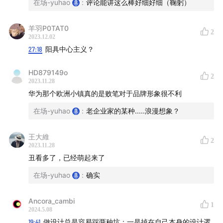
在场-yuhao
:
评论能讲这么棒好细好细（鞠躬）
羊羽P0TAT0
2
2023.12.02
🎈听友群请微信搜索「 zyh732364 」备注“在场证明”即
27:18
阳具中心主义？
可！
HD879149o
2
2023.11.28
华为那个欧洲小镇真的是败笔对于品牌形象很不利
🔊 本期声音
在场-yuhao
:
老企业家的某种.....浪漫想象？
王大維
2
2023.11.28
丑看多了，已经萌起来了
在场-yuhao
:
确实
Ancora_cambi
1
2024.5.08
19:41
做设计总是容易踩两种坑：一是掉在自己本身的设计逻