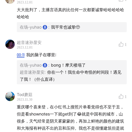
2023.12.01
22:34
大就是丑吗？
大大批判了，主播言语真的比任何一次都要诚挚哈哈哈哈哈
哈哈哈
31:41
奇就是丑吗？
在场-yuhao
:
我平常也诚挚🥺
40:17
洋就是丑吗？
超音速孙显安
1
50:22
糙就是丑吗？
2023.12.01
00:11
我的脑子在哪里❕
PART3 建筑美丑何来评判？
在场-yuhao
:
bong！摩天楼塌了
超音速孙显安
:
你在一个！我生命中奇怪的时间段！遇见
58:06
夹在精英与大众间的审美观
了我！（什么直译）
69:13
困在自嗨与媚俗间的建筑学
Tod蘑菇
1
2023.11.30
🎨图像资料
重庆哪个喜来登，在小红书上搜照片单看觉得也不至于丑，
但是看shownotes一下就get到了😂就是中国有的城市，山
十大丑陋建筑评选
很多，天气经常是阴天雾蒙蒙的，再加上鲜艳的颜色的建筑
和大海报有种说不出的丑和压抑。我也不是很懂建筑但是就