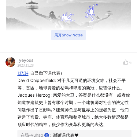
展开Show Notes
_yeyous
6
2023.11.28
1:17:34
自己做下课代表）
本期是与
【城市瞭望塔】
的一期串台节目，一起聊聊丑
David Chipperfield: 对于几无可避的环境灾难，社会不平
建筑和它们背后的社会生产与审美拉锯。
等，贫困，地球资源的枯竭和肆虐的新冠，应该做什么。
Jacques Herzog: 亲爱的大卫，答案是什么都没有，或者你
过去这二十年是中国城市变化最大的时期，但除了房地
知道在建筑史上曾有哪个时期，一个建筑师对社会的决定性
产，建筑设计本身很少进入公众讨论领域，有一个例外就
问题作出了贡献吗？建筑师总是与世界上的强者为伍，他们
建造了宫殿、寺庙、体育场和整座城市，绝大多数情况都是
是大名鼎鼎的
“中国十大丑陋建筑”
评选活动，它始于2010
顺应时代的精神，很少作为变革和更新的表达。
年建筑畅言网的一个提案，起初是建筑圈内人的戏谑和自
嘲，但发展至今，每一次评选都会引发社会热议。
在场-yuhao
:
谢谢课代表♥️