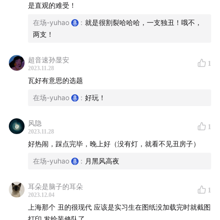
是直观的难受！
在场-yuhao
:
就是很割裂哈哈哈，一支独丑！哦不，
两支！
超音速孙显安
1
2023.11.28
瓦好有意思的选题
在场-yuhao
:
好玩！
风隐
1
2023.11.28
好热闹，踩点完毕，晚上好（没有灯，就看不见丑房子）
在场-yuhao
:
月黑风高夜
耳朵是脑子的耳朵
1
2023.12.04
上海那个 丑的很现代 应该是实习生在图纸没加载完时就截图
打印 发给装修队了