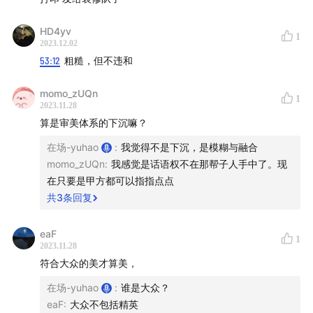
HD4yv
1
2023.12.02
53:12
粗糙，但不违和
momo_zUQn
1
2023.11.28
算是审美体系的下沉嘛？
在场-yuhao
:
我觉得不是下沉，是模糊与融合
momo_zUQn
:
我感觉是话语权不在那帮子人手中了。现
在只要是甲方都可以指指点点
共
3
条回复
重庆喜来登中心
eaF
1
2023.11.28
符合大众的美才算美，
在场-yuhao
:
谁是大众？
eaF
:
大众不包括精英