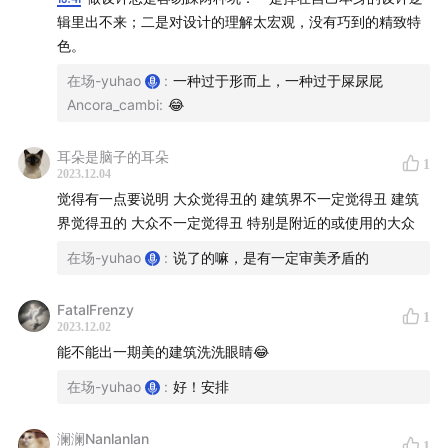
辑里出不来；二是对设计的理解太宏观，没有巧到的精致特
色。
在场-yuhao
:
一种过于形而上，一种过于屎尿屁
Ancora_cambi
:
😂
耳朵是脑子的耳朵
1
2023.12.04
觉得有一点要说明 大众觉得丑的 建筑界不一定觉得丑 建筑
⏳ 时间轴
界觉得丑的 大众不一定觉得丑 特别是附近的或使用的大众
在场-yuhao
:
说了的嘛，是有一定审美矛盾的
PART1 丑建筑有个“奖”
FatalFrenzy
01:33
"十大丑建筑评选"是个啥
1
2023.12.02
能不能出一期美的建筑洗洗眼睛😂
07:20
你“中意”的丑房子是哪个？
在场-yuhao
:
好！安排
PART2 “大”“奇”“洋”“糙”就是丑吗？
澜澜Nanlanlan
1