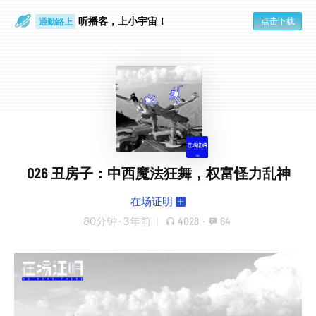
通勤路上
听播客，上小宇宙！
点击下载
眼睛好累
026 丑房子：中西魔法狂舞，权富怪力乱神
在场证明
80分钟
·
3年前
4028
·
64