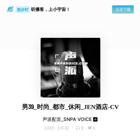
听播客，上小宇宙！
点击下载
散步时
通勤路上
男39_时尚_都市_休闲_JEN酒店-CV
声派配音_SNPA VOICE
38秒
·
3年前
9
·
0