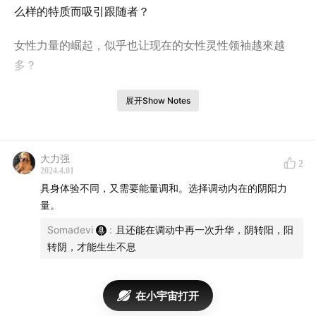
么样的特质而吸引跟随者？
女性力量的崛起，似乎也让现在的女性灵性领袖越來越
多？
在节目中探讨了男性女性接触身心灵的常见缘起，男性女
展开Show Notes
性特质在从事身心灵领域中的优势之处。
最后回归到阴性阳性能量的本质去探讨爱，在性別之上，
大力强
2
我们所追寻的灵性大师，可能只是更符合我们每个人心中
2024.4.01
具身体验不同，又需要能量调和。选择调动内在的阴阳力
爱的化身。
量。
在节目最后，我们还探讨了一个更有深意的话题——什么
Somadevi
:
且还能在调动中再一次升华，阴转阳，阳
是无条件的爱？
转阴，才能生生不息
正在聆听这期播客的你，你心中的无条件的爱，又是怎么
在小宇宙打开
样的呢？