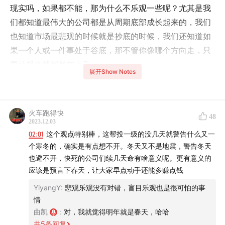
现实吗，如果都不能，那为什么不乐观一些呢？尤其是我
们都知道最伟大的公司都是从周期底部成长起来的，我们
也知道市场最悲观的时候就是抄底的时候，我们还知道如
果一个人或一件事处于谷底，那不管你像哪个方向走，只
要动起来就都是在上升。
展开Show Notes
所以，我一直觉得自己有一种使命感，就是要让身边的人
也都乐观起来，但这件事只凭口头呼吁肯定是不够的，还
火车跑得快
得有理有据才行，所以这期我们就请到了我身边这个同样
48
2023.12.03
乐观的好朋友，而且他的乐观是基于他多年对全球一二级
02:01
这个观点特别棒，这帮投一级的没几天就警告什么又一
市场和各种资产的实际观察分析和交易经验得来的，何况
个寒冬的，确实是有点想不开。冬天又不是地震，警告冬天
他还提到了他们当下确实在为乐观而付出体力或金钱上的
也避不开，快死的公司们续几天命有啥意义呢。更有意义的
应该是预言下春天，让大家早点动手还能多赚点钱
行动。
YiyangY
:
悲观乐观没有对错，盲目乐观也是很可怕的事
在这期播客中，我们聊到了现在市场到底在发生什么，什
情
么变了、什么没变，为什么大家其实不是悲观而是消极，
曲凯
:
对，我就觉得明年就是春天，哈哈
共
5
条回复