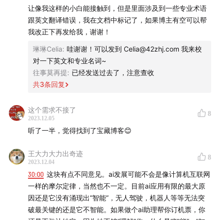
让像我这样的小白能接触到，但是里面涉及到一些专业术语
跟英文翻译错误，我在文档中标记了，如果博主有空可以帮
我改正下再发给我，谢谢！
琳琳Celia
:
哇谢谢！可以发到 Celia@42zhj.com 我来校
对一下英文和专业名词~
往事莫再提
:
已经发送过去了，注意查收
共
3
条回复
这个需求不接了
8
2023.12.05
听了一半，觉得找到了宝藏博客😊
王大力大力出奇迹
8
2023.12.04
30:00
这块有点不同意见。ai发展可能不会是像计算机互联网
一样的摩尔定律，当然也不一定。目前ai应用有限的最大原
因还是它没有涌现出“智能”，无人驾驶，机器人等等无法突
破最关键的还是它不智能。如果做个ai助理帮你订机票，你