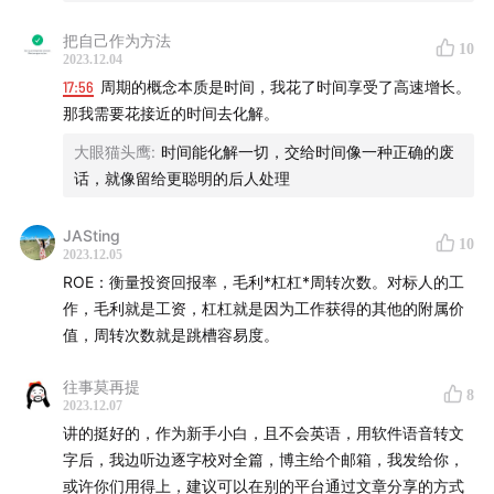
把自己作为方法
10
2023.12.04
17:56
周期的概念本质是时间，我花了时间享受了高速增长。
那我需要花接近的时间去化解。
大眼猫头鹰
:
时间能化解一切，交给时间像一种正确的废
话，就像留给更聪明的后人处理
JASting
10
2023.12.05
ROE：衡量投资回报率，毛利*杠杠*周转次数。对标人的工
作，毛利就是工资，杠杠就是因为工作获得的其他的附属价
值，周转次数就是跳槽容易度。
往事莫再提
8
2023.12.07
讲的挺好的，作为新手小白，且不会英语，用软件语音转文
字后，我边听边逐字校对全篇，博主给个邮箱，我发给你，
或许你们用得上，建议可以在别的平台通过文章分享的方式