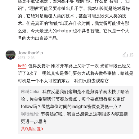
还是不敢让她定，因为她不够“理解”你。什么是“智能”，“知
识”，“理解”可能又要牵扯出几千字。我对ai长期是绝对看好
的，它绝对是颠覆人类的技术，甚至可能是毁灭人类的技
术。但是真正的“智能”出现在什么时间，我觉得可能没有那
么短。今天最强大的chatgpt也不具备智能。它只是一个大
号的大力出奇迹产品。
JonathanYip
15
2023.12.03
14:59
值得反复听 刚才开车路上又听了一次 光前半段已经又
听了3次了，明线其实是我们要努力试着去做些事情，暗线是
时机是一个不太可控的东西，我们只能去观察它
琳琳Celia
:
我在反思我们这期是不是剪得节奏太快了哈哈
哈，你会希望我们节奏放慢点，每个要点留得更长更好
follow吗？虽然单位时间的insights密度会更低一点？
啊喂维维
:
节奏还好啦，我自己感觉是这期很多内容直接
更进一步思考
共
9
条回复