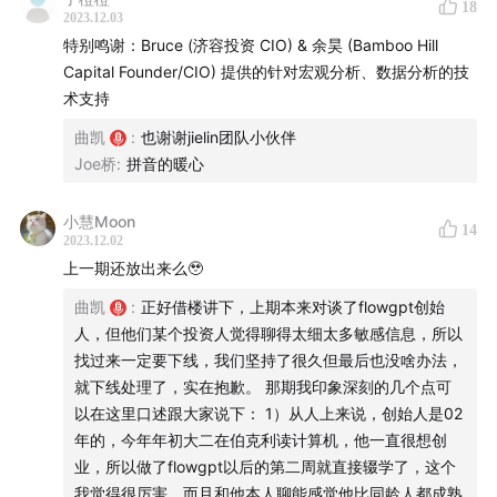
25:59
明线展望：AI 未来可期
18
2023.12.03
特别鸣谢：Bruce (济容投资 CIO) & 余昊 (Bamboo Hill
Part 4 美国的 AI 市场观察
Capital Founder/CIO) 提供的针对宏观分析、数据分析的技
术支持
28:40
美国对 AI 的信念感极其强烈
32:20
从模型数据来看，中国的可利用数据其实比美国
曲凯
:
也谢谢jielin团队小伙伴
Joe桥
:
拼音的暖心
要好
35:15
美国的一二级市场近些年有哪些变化？
小慧Moon
14
2023.12.02
Part 5 寻找最佳实践
上一期还放出来么🥹
35:56
乐观背后的行动是什么？如何为拐点做准备？
曲凯
:
正好借楼讲下，上期本来对谈了flowgpt创始
39:13
最佳实践的概念
人，但他们某个投资人觉得聊得太细太多敏感信息，所以
45:38
年轻人不具备悲观的本钱
找过来一定要下线，我们坚持了很久但最后也没啥办法，
就下线处理了，实在抱歉。 那期我印象深刻的几个点可
【
The gang that made this happen】
以在这里口述跟大家说下： 1）从人上来说，创始人是02
年的，今年年初大二在伯克利读计算机，他一直很想创
制作人：Celia
业，所以做了flowgpt以后的第二周就直接辍学了，这个
剪辑：思娜
我觉得很厉害，而且和他本人聊能感觉他比同龄人都成熟