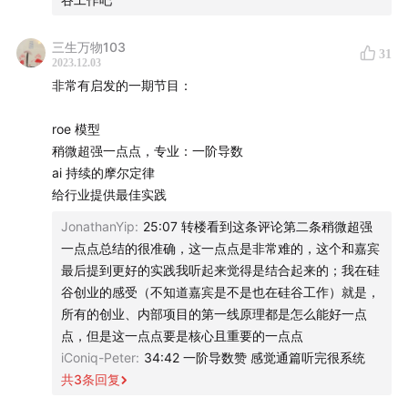
三生万物103
31
2023.12.03
非常有启发的一期节目：
【
人类博物馆】
roe 模型
导游：
曲凯，42章经创始人
稍微超强一点点，专业：一阶导数
ai 持续的摩尔定律
九号珍藏：
莫傑麟，家族办公室资深从业者
给行业提供最佳实践
JonathanYip
:
25:07 转楼看到这条评论第二条稍微超强
【
时光机】
一点点总结的很准确，这一点点是非常难的，这个和嘉宾
最后提到更好的实践我听起来觉得是结合起来的；我在硅
Part 1 悲观与乐观
谷创业的感受（不知道嘉宾是不是也在硅谷工作）就是，
所有的创业、内部项目的第一线原理都是怎么能好一点
00:46
你对未来是乐观还是悲观？
点，但是这一点点要是核心且重要的一点点
02:16
大家情绪上悲观，但行动上反而更拼了
iConiq-Peter
:
34:42 一阶导数赞 感觉通篇听完很系统
3:17
未来不是没有回报了，而是回报的反馈周期变长了
共
3
条回复