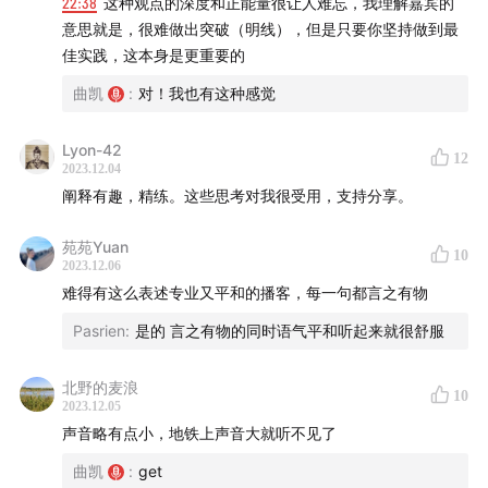
22:38
这种观点的深度和正能量很让人难忘，我理解嘉宾的
意思就是，很难做出突破（明线），但是只要你坚持做到最
佳实践，这本身是更重要的
傑麟 (左)、我与万年不变的我家沙发
曲凯
:
对！我也有这种感觉
Lyon-42
12
2023.12.04
阐释有趣，精练。这些思考对我很受用，支持分享。
苑苑Yuan
10
2023.12.06
难得有这么表述专业又平和的播客，每一句都言之有物
Pasrien
:
是的 言之有物的同时语气平和听起来就很舒服
北野的麦浪
10
2023.12.05
声音略有点小，地铁上声音大就听不见了
曲凯
:
get