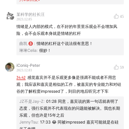
为什么我们认为目前市场处于底部，我们是如何用库存、
明线、暗线等方式去判断市场机会的，以及我们也谈到了
某科学的社长汪
AI 这件事为什么会是未来一个重要的方向和希望。
45
2023.12.05
情绪是人内部的模式，在不好的年景里乐观会不会增加风
正如这期播客结尾所说，我真心觉得年轻人没有悲观的本
险，会不会乐观本身就是情绪的杠杆
钱，我也真心希望你听完这期播客能够乐观起来，下次再
曲凯
:
情绪的杠杆这个说法很有意思！
和朋友聊起来，也可以和他说，你看我们应该更乐观一些
琳琳Celia
:
很妙！
的，不信？你可以去听一下42章经的那期播客……
iConiq-Peter
59
2023.12.03
34:42
感觉嘉宾并不是乐观更多像是强调不能或者不用悲
观；我应该和嘉宾是相似的工作，被嘉宾的专业能力和对硅
谷的了解程度impressed了，到目的地后听完才下车
JZ不是Jay-Z
:
01:28 同意，嘉宾说的第一句话就表明了
态度，强行乐观并不代表现在的问题能被解决。我也长期
乐观，但也许是15年之后
JennyTsu
:
17:33 😂 同被impressed 嘉宾可能就是在硅
谷工作吧