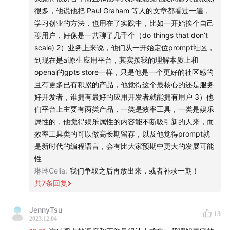
很多，他说他把 Paul Graham 等人的文章都看过一遍，
片头 bgm：Mondo Bongo - Joe Strummer & The
学习创业的方法，也用在了实践中，比如一开始挨个自己
Mescaleros
聊用户，好像是一共聊了几千个（do things that don’t
scale) 2）业务上来说，他们从一开始定位prompt社区，
最后，我们的 AI 私董会也在持续报名中，目前已经聚集
到现在是ai原生应用平台，其实按我的理解本质上和
了一批市场上最好的 AI 创始人，欢迎点击
链接
报名（里
openai的gpts store一样，只是他是一个更好的社区感的
面也有目前已加入的成员名单，可点击查看）
且有更多已有积累的产品，他觉得这个最核心的还是服务
好开发者，谁拥有最好的应用开发者就能拥有用户 3）他
们平台上主要有两类产品，一类是效率工具，一类是娱乐
属性的，他觉得娱乐属性的内容能不断吸引新的人来，而
效率工具类的可以做高长期留存，以及他觉得prompt就
是新时代的编程语言，会有比大家预期中更大的发展可能
性
琳琳Celia
:
我们争取之后再放出来，或者补录一期！
共
7
条回复
JennyTsu
13
2023.12.04