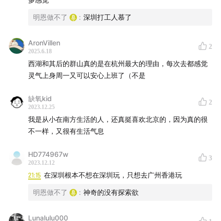
明恩做不了
:
深圳打工人慕了
AronVillen
2
2025.6.18
西湖和其后的群山真的是在杭州最大的理由，每次去都感觉
灵气上身周一又可以安心上班了（不是
缺氧kid
2
2023.12.25
我是从小在南方生活的人，还真挺喜欢北京的，因为真的很
不一样，又很有生活气息
HD774967w
3
2023.12.12
21:15
在深圳根本不想在深圳玩，只想去广州香港玩
明恩做不了
:
神奇的没有探索欲
Lunalulu000