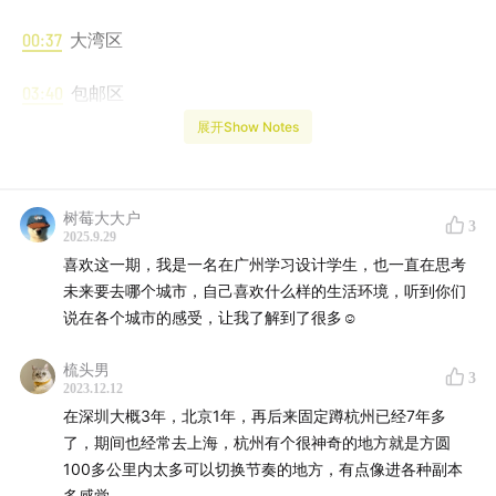
00:37
大湾区
03:40
包邮区
展开Show Notes
27:49
北京
32:19
工作>城市还是城市>工作
树莓大大户
3
2025.9.29
喜欢这一期，我是一名在广州学习设计学生，也一直在思考
未来要去哪个城市，自己喜欢什么样的生活环境，听到你们
说在各个城市的感受，让我了解到了很多☺️
梳头男
3
2023.12.12
在深圳大概3年，北京1年，再后来固定蹲杭州已经7年多
了，期间也经常去上海，杭州有个很神奇的地方就是方圆
100多公里内太多可以切换节奏的地方，有点像进各种副本
多感觉