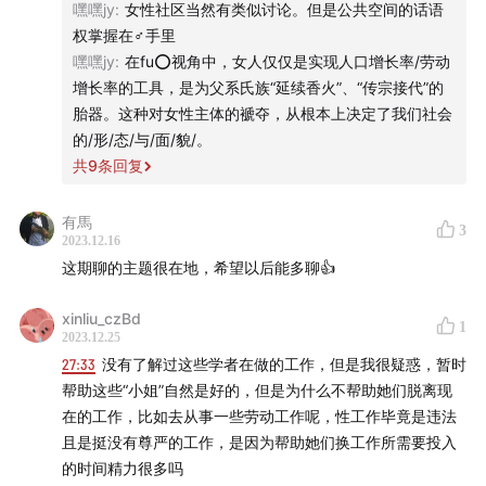
嘿嘿jy
:
女性社区当然有类似讨论。但是公共空间的话语
权掌握在♂手里
嘿嘿jy
:
在fu⭕️视角中，女人仅仅是实现人口增长率/劳动
增长率的工具，是为父系氏族“延续香火”、“传宗接代”的
胎器。这种对女性主体的褫夺，从根本上决定了我们社会
的/形/态/与/面/貌/。
共
9
条回复
有馬
3
2023.12.16
这期聊的主题很在地，希望以后能多聊👍
xinliu_czBd
1
2023.12.25
27:33
没有了解过这些学者在做的工作，但是我很疑惑，暂时
帮助这些“小姐”自然是好的，但是为什么不帮助她们脱离现
在的工作，比如去从事一些劳动工作呢，性工作毕竟是违法
且是挺没有尊严的工作，是因为帮助她们换工作所需要投入
的时间精力很多吗