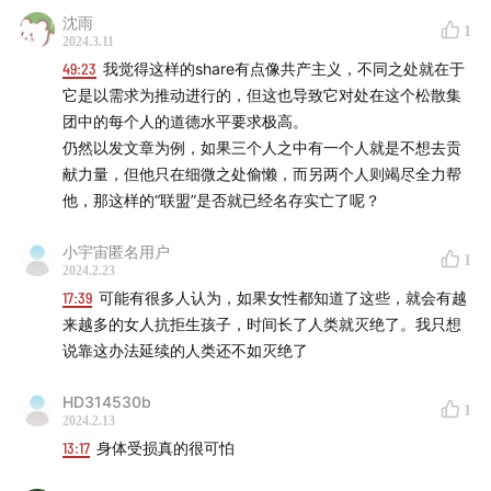
沈雨
1
2024.3.11
49:23
我觉得这样的share有点像共产主义，不同之处就在于
它是以需求为推动进行的，但这也导致它对处在这个松散集
团中的每个人的道德水平要求极高。
仍然以发文章为例，如果三个人之中有一个人就是不想去贡
献力量，但他只在细微之处偷懒，而另两个人则竭尽全力帮
他，那这样的“联盟”是否就已经名存实亡了呢？
小宇宙匿名用户
1
2024.2.23
17:39
可能有很多人认为，如果女性都知道了这些，就会有越
来越多的女人抗拒生孩子，时间长了人类就灭绝了。我只想
说靠这办法延续的人类还不如灭绝了
HD314530b
1
2024.2.13
13:17
身体受损真的很可怕