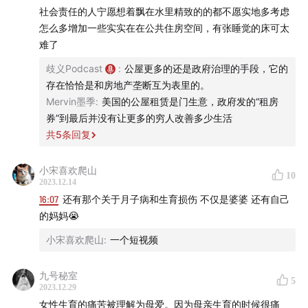
基于需求的数字common与文化common
羊水栓塞
社会责任的人宁愿想着飘在水里精致的的都不愿实地多考虑
怎么多增加一些实实在在公共住房空间，有张睡觉的床可太
00:47:05
当代大学生群体的“信息交换的联盟”
难了
01:01:35
commons与community的不同之处
歧义Podcast
:
公屋更多的还是政府治理的手段，它的
存在恰恰是和房地产垄断互为表里的。
01:06:40
“搭子”文化
Mervin墨季
:
美国的公屋租赁是门生意，政府发的“租房
券”到最后并没有让更多的穷人改善多少生活
01:10:18
朝向生存问题去行动
共
5
条回复
01:18:00
个体的迷茫与需求
小宋喜欢爬山
10
2023.12.14
-延伸阅读-
16:07
还有那个关于月子病和生育损伤 不仅是婆婆 还有自己
的妈妈😭
[美]马修·德斯蒙德 《扫地出门：美国城市的贫穷与暴
小宋喜欢爬山
:
一个短视频
利》，理想国纪实系列
九号秘室
5
Elinor Ostrom (2015)
Governing the Commons: The
2023.12.29
Evolution of Institutions for Collective Action
.
女性生育的痛苦被理解为母爱。因为母亲生育的时候很痛