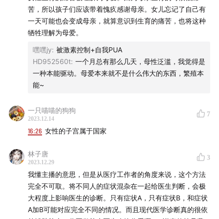
Cambridge University Press.
苦，所以孩子们应该带着愧疚感谢母亲。女儿忘记了自己有
一天可能也会变成母亲，就算意识到生育的痛苦，也将这种
《论可能生活》赵汀阳
牺牲理解为母爱。
嘿嘿jy
:
被激素控制+自我PUA
《恐惧与战栗》索伦·克尔凯廓尔
HD952560t
:
一个月总有那么几天，母性泛滥，我觉得是
一种本能驱动。母爱本来就不是什么伟大的东西，繁殖本
黄盈盈等 《我在现场：性社会学田野调查笔记》
能~
-本期音乐-
一只喵喵的狗狗
7
2023.12.14
John Lennon -
Imagine
16:26
女性的子宫属于国家
林子唐
3
2023.12.29
我懂主播的意思，但是从医疗工作者的角度来说，这个方法
完全不可取。将不同人的症状混杂在一起给医生判断，会极
大程度上影响医生的诊断。只有症状A，只有症状B，和症状
A加B可能对应完全不同的情况。而且现代医学诊断真的很依