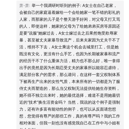
萧-萧
:
举一个我调研时听到的例子: A女士在自己老家，
会被自己的家庭逼着嫁给一个会给她家一笔不错的彩礼的
人家，而那家的儿子是个整天游手好闲，对父母又打又骂
的人，即使这样，她家的父母为了给她弟弟买房等原因还
是要“说服”她嫁过去，A女士嫁过去之后果然饱受欺辱家
暴，甚至被丈夫家暴导致流产，后来夫家因为丈夫干不了
活，维持不下去，A女士乘这个机会去城里打工，但是她
既没有文化，更没有什么手艺，也因为长期被家暴和流产
的经历干不了什么重体力活，精力也不那么好，唯一拿得
出手的竟然是因为长期忍受丈夫的家暴所以能容忍虐待，
满足部分客户的需求，那么请问，在这样一套父权制体系
下被再生产出来的女性气质，本来所有的一切都是为了服
侍丈夫而塑造的，那么当父权制无法提供给她生存资料，
她不得不独立出来时，她的最优选择，难道不是用她最切
近的“技术”换生活资金吗？ 当然，我说的这个例子是强制
力，还有许多富有能动性的例子，也可以从反面请您想
想，您觉得有尊严的那些工作，真的有尊严吗？我的工作
相对体面，但我一刻也没有感觉我自己在工作中与小姐有