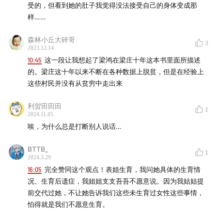
受的，但看到她的肚子我觉得没法接受自己的身体变成那
样……
森林小丘大碎哥
3
2023.12.14
10:45
这一段让我想起了梁鸿在梁庄十年这本书里面所描述
的。梁庄这十年以来不断在各种数据上脱贫，但是在经验上
这些村民并没有从贫穷中走出来
利贺田田田
1
2024.11.05
唉，为什么总是打断别人说话…
BTTB_
1
2024.3.29
16:05
完全赞同这个观点！表姐生育，我问她具体的生育情
况、生育后遗症，我姐姐支支吾吾不愿意说。因为我姑姑提
前交代过她，不让她告诉我们这些未生育过女性这些事情，
怕得就是我们不愿意生育。