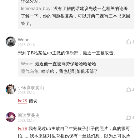
什么分别。
lemonade_boy
:
没有了解的话建议先读一点相关的论著
了解一下，你的问题很复杂，可以开两门课写三本书来回
答了。
Wone
1
2023.12.18
想到了B站某位up主做的俱乐部，最近一直被攻击。
Wone
:
最近他一直被骂劳保哈哈哈哈哈
喷气乌龟
:
哈哈哈，我也想到某俱乐部了
小宋喜欢爬山
4
2023.12.14
14:23
侧切
阅读罗曼史
4
2023.12.14
14:29
我有见过up主放自己生完孩子肚子的照片，真的很可
怕……我本来还对生育损伤保有一丝丝幻想，以为是可以承