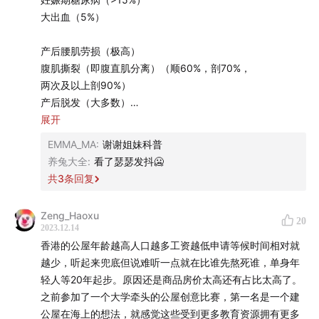
00:02:10
面对生命政治的问题我们能够做什么？
大出血（5%）
00:03:30
“家”与贫穷的再生产
产后腰肌劳损（极高）
腹肌撕裂（即腹直肌分离）（顺60%，剖70%，
00:07:35
住房是冰冷的“指标”还是生活空间？
两次及以上剖90%）
产后脱发（大多数）
00:12:43
生命政治与女性的“生育损伤”
yd膨出（基本都会）
展开
难产（近20%）
EMMA_MA
:
谢谢姐妹科普
00:19:20
“驱逐”与贫困关系网
会阴撕裂（90%）
养兔大全
:
看了瑟瑟发抖🥶
妊娠纹（70%-90%）
共
3
条回复
00:24:28
大结构下的个体能够做什么？
漏尿（＞40%）
痔疮（80%）
00:25:30
Zeng_Haoxu
学者能够做出什么改变？
20
盆底肌松弛（基本都会）
2023.12.14
妊娠高血压（12%）
香港的公屋年龄越高人口越多工资越低申请等候时间相对就
00:31:30
commons的可能性
子宫脱垂（60%）
越少，听起来兜底但说难听一点就在比谁先熬死谁，单身年
视网膜脱落（高度近视＋高血压概率较高）
轻人等20年起步。原因还是商品房价太高还有占比太高了。
00:35:05
城市commons的例子：韩国的“消费合作社”
产后抑郁（15%-30%）
之前参加了一个大学牵头的公屋创意比赛，第一名是一个建
产后乳腺萎缩（普遍存在）
公屋在海上的想法，就感觉这些受到更多教育资源拥有更多
00:38:40