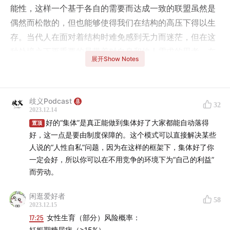
能性，这样一个基于各自的需要而达成一致的联盟虽然是
偶然而松散的，但也能够使得我们在结构的高压下得以生
存。当代人在面对着结构时难免感到无力而迷茫，但在这
种处境之下更重要的是带着对自身和他人需求的思考，在
展开Show Notes
行动中去寻找各自的生存之道。
-制作人员-
歧义Podcast
32
2023.12.14
主播：Evan、Lemon、萧萧、墨季
好的“集体”是真正能做到集体好了大家都能自动落得
置顶
好，这一点是要由制度保障的。这个模式可以直接解决某些
声音设计：Wren
人说的“人性自私”问题，因为在这样的框架下，集体好了你
一定会好，所以你可以在不用竞争的环境下为“自己的利益”
文字编辑：鸽鸽
而劳动。
大家可以通过爱发电支持我们的创作
afdian.net
闲逛爱好者
58
2023.12.15
-时间轴-
17:25
女性生育（部分）风险概率：
妊娠期糖尿病（>15%）