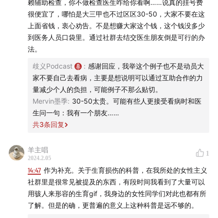
赖辅助检查，你不做检查医生咋给你看啊……说真的挂号费
很便宜了，哪怕是大三甲也不过区区30-50，大家不要在这
上面省钱，衷心劝告。不是想赚大家这个钱，这个钱没多少
到医务人员口袋里。通过社群去结交医生朋友倒是可行的办
法。
歧义Podcast
:
感谢回应，我举这个例子也不是动员大
家不要自己去看病，主要是想说明可以通过互助合作的力
量减少个人的负担，可能例子不那么贴切。
Mervin墨季
:
30-50太贵。可能有些人更接受看病时和医
生问一句：我有一个朋友……
共
3
条回复
羊主唱
1
2024.2.05
14:47
作为补充。关于生育损伤的科普，在我所处的女性主义
社群里是很常见被提及的东西，有段时间我看到了大量可以
用骇人来形容的生育gif，我身边的女性同学们对此也都有所
了解。但是的确，更普遍的意义上这种科普是远不够的。