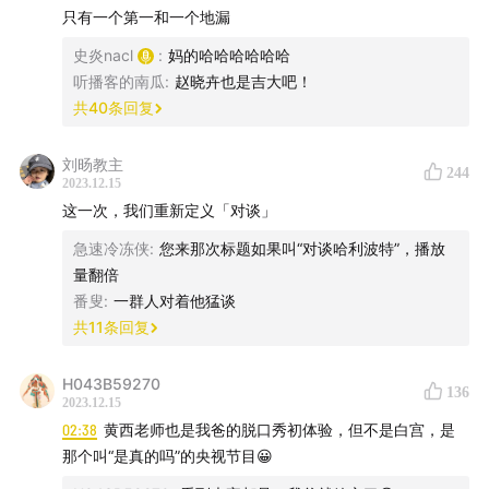
只有一个第一和一个地漏
史炎nacl
:
妈的哈哈哈哈哈哈
听播客的南瓜
:
赵晓卉也是吉大吧！
共
40
条回复
刘旸教主
🗺你将会听到：
244
2023.12.15
这一次，我们重新定义「对谈」
00:02:36
都受过黄西老师演出视频的启蒙
急速冷冻侠
:
您来那次标题如果叫“对谈哈利波特”，播放
00:15:06
在美国演出的艰辛时刻
量翻倍
番叟
:
一群人对着他猛谈
00:27:16
去白宫演出始末
共
11
条回复
00:43:18
美国脱口秀演员一般赚多少钱？
H043B59270
136
2023.12.15
02:38
黄西老师也是我爸的脱口秀初体验，但不是白宫，是
00:53:54
脱口秀真正的黄埔军校是……
那个叫“是真的吗”的央视节目😀
01:07:14
如何面对“过气”？