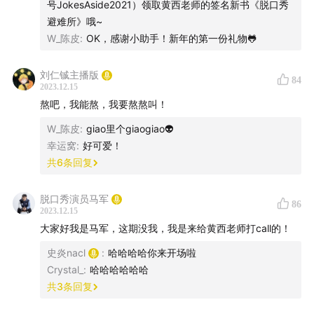
号JokesAside2021）领取黄西老师的签名新书《脱口秀
避难所》哦~
W_陈皮
:
OK，感谢小助手！新年的第一份礼物🐸
刘仁铖主播版
84
2023.12.15
🎊线下演出：
熬吧，我能熬，我要熬熬叫！
W_陈皮
:
giao里个giaogiao👽
幸运窝
:
好可爱！
共
6
条回复
脱口秀演员马军
86
2023.12.15
大家好我是马军，这期没我，我是来给黄西老师打call的！
史炎nacl
:
哈哈哈哈你来开场啦
Crystal_
:
哈哈哈哈哈哈
共
3
条回复