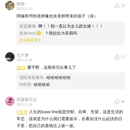
吱吱-
79
2023.12.15
阿铖和书恒老师像史炎老师带来的孩子（误）
就是酱喵
:
啊！！我一直以为女儿跟女婿！！！
史炎nacl
:
？我拉扯大容易吗
共
3
条回复
七个梦
77
2023.12.16
29:52
董宇辉，这期录完出事儿了
混吃等死青年
:
哈哈哈哈哈哈
每周在北京和上海还有我们的脱口秀演出，微信搜索小程
M菲菲
:
哈哈哈哈
序「
猫头鹰喜剧
」，线下脱口秀演出等你来～
冈波斯日记
46
2023.12.16
1:32:15
人生的base line就是抑郁、自卑、失望，这是生活的
常态，这就是为什么我们需要娱乐，在看似没什么起伏的日
🧸周边小铺：
子里，把自己的基线往上拔一拔。