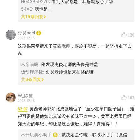
H043B59270
:
看到大家都是，我爸就放心了😉
54XE
:
我也是！
01:29:18
讲脱口秀的一般都比较抑郁？
共
15
条回复
黄西老师的新书《脱口秀避难所》
史炎nacl
120
2023.12.15
这期很荣幸请来了黄西老师，喜剧不容易，一起坚持走下去
💪
米朵喵呜
:
刚发现史炎老师的头像是井盖
饭动痒痒挠
:
史炎老师也是来抽奖的嘛
共
6
条回复
W_陈皮
103
2023.12.16
52:07
黄西老师都如此成就地位了（至少在单口圈子里），难
得可贵的是他如此真诚没有爹味不吹牛🍺，黄西老师虽已经
知天命的年纪，却还是这么谦逊，难得！真难得！！
不开玩笑小助手
:
就决定是你啦～联系小助手（微信