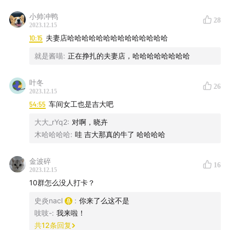
小帅冲鸭
28
2023.12.15
10:15
夫妻店哈哈哈哈哈哈哈哈哈哈哈哈哈哈
就是酱喵
:
正在挣扎的夫妻店，哈哈哈哈哈哈哈哈
叶冬
26
2023.12.15
54:55
车间女工也是吉大吧
大大_rYq2
:
对啊，晓卉
木哈哈哈哈
:
哇 吉大那真的牛了 哈哈哈哈
金波碎
16
2023.12.15
10群怎么没人打卡？
史炎nacl
:
你来了么这不是
吱吱-
:
我来啦！
共
12
条回复