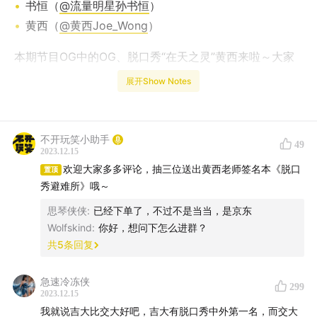
书恒（
@流量明星孙书恒
）
黄西（
@黄西Joe_Wong
）
本期节目OG中的OG、脱口秀“在天之灵”黄西来啦～大家
一起畅谈了中国脱口秀发展史、中美脱口秀市场差异、如
展开Show Notes
何面对“过气”……中国脱口秀行业秘密都在这本书里？脱口
秀真正的黄埔军校是？对新人演员的最好建议其实
是……？
不开玩笑小助手
49
2023.12.15
欢迎大家多多评论，抽三位送出黄西老师签名本《脱口
置顶
秀避难所》哦～
思琴侠侠
:
已经下单了，不过不是当当，是京东
Wolfskind
:
你好，想问下怎么进群？
共
5
条回复
急速冷冻侠
299
2023.12.15
我就说吉大比交大好吧，吉大有脱口秀中外第一名，而交大