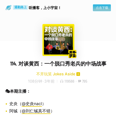
散步时
通勤路上
听播客，上小宇宙！
点击下载
114. 对谈黄西：一个脱口秀老兵的中场战事
不开玩笑 Jokes Aside
108分钟
·
3年前
119566
·
795
🎭本期主播：
史炎（
@史炎nacl
）
阿铖（
@刘仁铖真不错
）