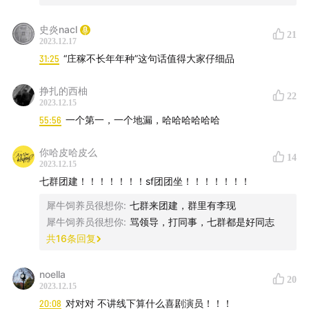
史炎nacl
21
2023.12.17
31:25
“庄稼不长年年种”这句话值得大家仔细品
挣扎的西柚
22
2023.12.15
55:56
一个第一，一个地漏，哈哈哈哈哈哈
你哈皮哈皮么
14
2023.12.15
七群团建！！！！！！！sf团团坐！！！！！！！
犀牛饲养员很想你
:
七群来团建，群里有李现
犀牛饲养员很想你
:
骂领导，打同事，七群都是好同志
共
16
条回复
noella
20
2023.12.15
史炎老师新书上市啦，当当网还有亲签和谐音诗集小册子
20:08
对对对 不讲线下算什么喜剧演员！！！
哦～