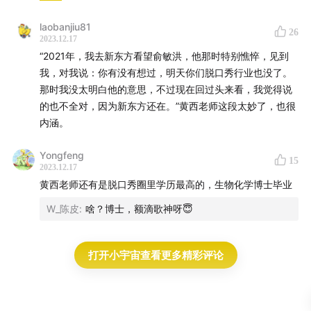
laobanjiu81
下单链接：
u.dangdang.com
26
2023.12.17
“2021年，我去新东方看望俞敏洪，他那时特别憔悴，见到
我，对我说：你有没有想过，明天你们脱口秀行业也没了。
那时我没太明白他的意思，不过现在回过头来看，我觉得说
❤️来相爱：
的也不全对，因为新东方还在。”黄西老师这段太妙了，也很
内涵。
听友群：公众号“猫头鹰喜剧”回复“听友群”，小助手会把
你拉进群聊哦～
Yongfeng
15
2023.12.17
微博：
@不开玩笑JokesAside
黄西老师还有是脱口秀圈里学历最高的，生物化学博士毕业
W_陈皮
:
啥？博士，额滴歌神呀😇
🎵音乐采样：
打开小宇宙查看更多精彩评论
Al Bowlly - The Very Thought of You
Tortoise - Cliff Dweller Society