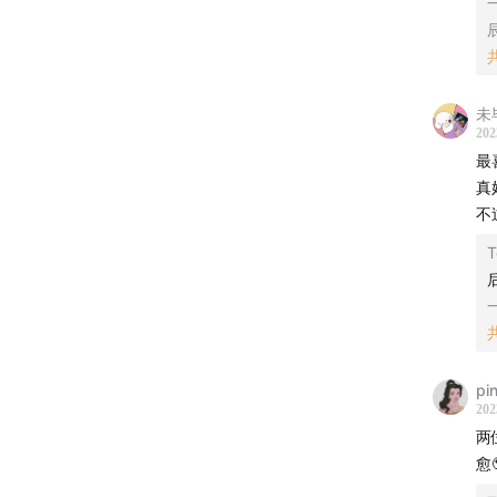
25:07
温
33:52
集
42:38
未
《
202
最
45:50
《
真
不
50:03
D
1:00:10
后
1:04:35
1:10:04
pi
202
1:14:35
两
愈
📺
推荐