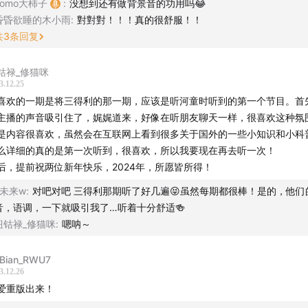
Tomo大柿子
:
没想到还有做背景音的功用吗😂
昏昏欲睡的木小雨
:
對對對！！！真的很舒服！！
的美食第二季》，豆瓣评分 9.3
共
3
条回复
生》，豆瓣评分 9.4
钴禄_修猫咪
3.12.25
的男人》，豆瓣评分 8.5
喜欢的一期是将三得利的那一期，应该是听河童时听到的第一个节目。首
主播的声音吸引住了，娓娓道来，好像在听朋友聊天一样，很喜欢这种氛
节的城市》，豆瓣评分 7.9
是内容很喜欢，虽然会在互联网上看到很多关于国外的一些小知识和小科
么详细的真的是第一次听到，很喜欢，所以我要现在再去听一次！
读物清单
后，提前祝两位新年快乐，2024年，所愿皆所得！
o未来w
:
对吧对吧 三得利那期听了好几遍😝虽然每期都很棒！是的，他们
到珈琲 : 日本咖啡文化史》，豆瓣评分 8.0
音，语调，一下就吸引我了…听着十分舒适🍻
钮钴禄_修猫咪
:
嗯呐～
能看到多少次满月升起》，豆瓣评分 9.2
ARTMENT 创始人长冈贤明的 newsletter
Bian_RWU7
3.12.26
爱重版出来！
》，豆瓣评分 9.3-9.6