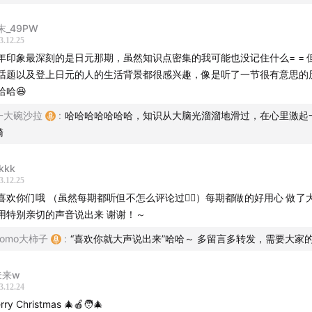
末_49PW
3.12.25
年印象最深刻的是日元那期，虽然知识点密集的我可能也没记住什么= = 
话题以及登上日元的人的生活背景都很感兴趣，像是听了一节很有意思的
哈哈😆
一大碗沙拉
:
哈哈哈哈哈哈哈，知识从大脑光溜溜地滑过，在心里激起
漪
kkk
3.12.25
喜欢你们哦 （虽然每期都听但不怎么评论过🙆‍♂️）每期都做的好用心 做了
用特别亲切的声音说出来 谢谢！～
Tomo大柿子
:
“喜欢你就大声说出来”哈哈～ 多留言多转发，需要大家
未来w
3.12.24
rry Christmas 🎄🍎🧑‍🎄