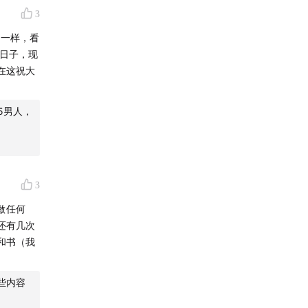
3
的一样，看
的日子，现
在这祝大
」和「
下
5男人，
玩耍！
3
做任何
还有几次
和书（我
些内容