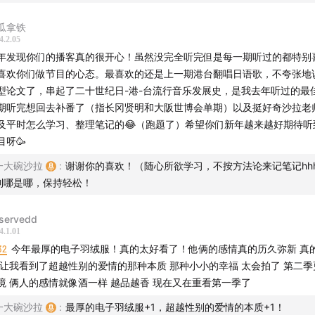
瓜拿铁
4.2.05
年发现你们的播客真的很开心！虽然没完全听完但是每一期听过的都特别
喜欢你们做节目的心态。最喜欢的还是上一期港台翻唱日语歌，不夸张地
型论文了，串起了二十世纪日-港-台流行音乐发展史，是我去年听过的最
期听完想回去补番了（指长冈贤明和大阪世博会单期）以及挺好奇沙拉老
及平时怎么学习、整理笔记的😂（跑题了）希望你们新年越来越好期待听
目呀🥳
一大碗沙拉
:
谢谢你的喜欢！（随心所欲学习，不按方法论来记笔记hhh
到哪是哪，保持轻松！
servedd
4.1.01
32
今年最厚的电子羽绒服！真的太好看了！他俩的感情真的历久弥新 真
 让我看到了超越性别的爱情的那种本质 那种小小的幸福 太会拍了 第二
境 俩人的感情就像酒一样 越品越香 现在又在重看第一季了
一大碗沙拉
:
最厚的电子羽绒服+1，超越性别的爱情的本质+1！