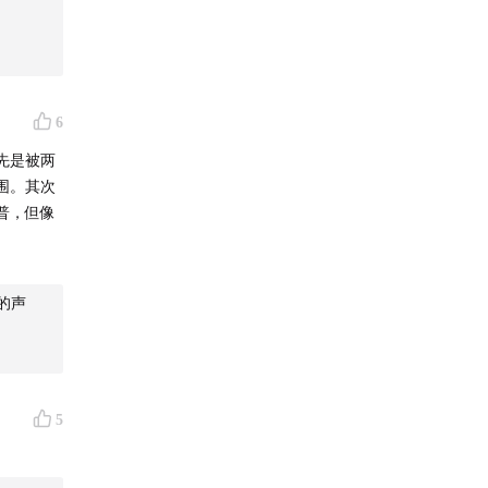
6
先是被两
围。其次
普，但像
的声
5