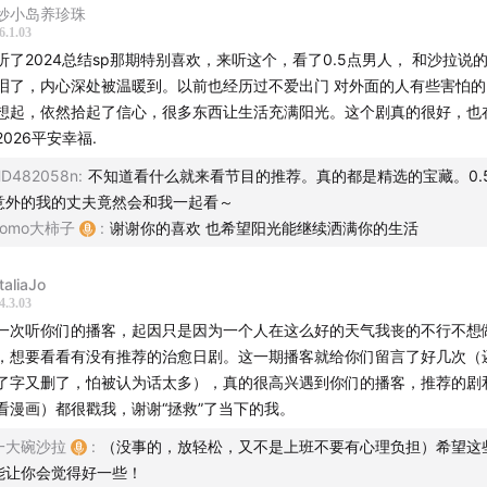
澤田かおり - きのう何食べた
妙小岛养珍珠
6.1.03
alystocks - 幸せのまわり道
听了2024总结sp那期特别喜欢，来听这个，看了0.5点男人， 和沙拉说
泪了，内心深处被温暖到。以前也经历过不爱出门 对外面的人有些害怕
E MORE THING
想起，依然拾起了信心，很多东西让生活充满阳光。这个剧真的很好，也
2026平安幸福.
目现已整理为「
品牌成长史
」、「
经典人物传
」、「
生活养成记
D482058n
:
不知道看什么就来看节目的推荐。真的都是精选的宝藏。0.
行
」四个专题，祝你收听愉快，也欢迎来我们的
同名小红书账号
意外的我的丈夫竟然会和我一起看～
Tomo大柿子
:
谢谢你的喜欢 也希望阳光能继续洒满你的生活
taliaJo
4.3.03
一次听你们的播客，起因只是因为一个人在这么好的天气我丧的不行不想
，想要看看有没有推荐的治愈日剧。这一期播客就给你们留言了好几次（
了字又删了，怕被认为话太多），真的很高兴遇到你们的播客，推荐的剧
看漫画）都很戳我，谢谢“拯救”了当下的我。
一大碗沙拉
:
（没事的，放轻松，又不是上班不要有心理负担）希望这
能让你会觉得好一些！