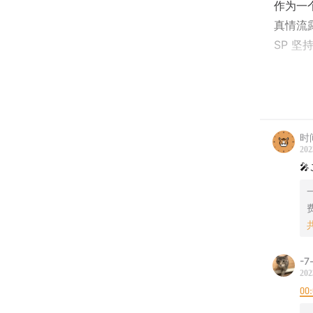
作为一
真情流
SP 坚持
本期节
在评论
会在 2
时
提前预
202

📻
具体
02:17
在
09:54
终
-7
202
20:54
来
00