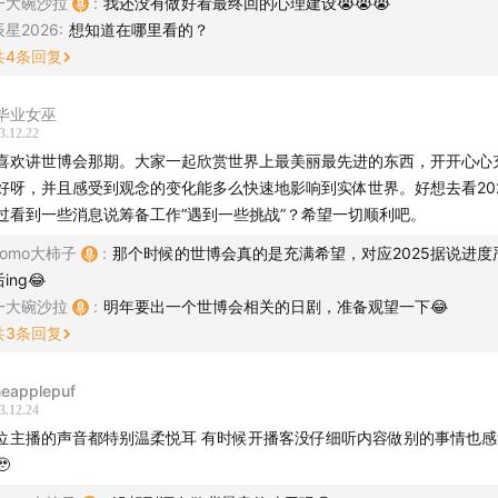
一大碗沙拉
:
我还没有做好看最终回的心理建设😭😭😭
情治愈的《0.5 的男人》，值得在冬天为松田龙平落泪！
辰星2026
:
想知道在哪里看的？
共
4
条回复
治愈和暗黑于一体的《没有季节的城市》，宫九的剧都成冷门剧了..
毕业女巫
从咖啡到珈琲：日本咖啡文化史》，文化养成角度挖掘咖啡发
3.12.22
喜欢讲世博会那期。大家一起欣赏世界上最美丽最先进的东西，开开心心
我还能看到多少次满月升起》，坂本龙一留给世界的温柔
好呀，并且感受到观念的变化能多么快速地影响到实体世界。好想去看20
过看到一些消息说筹备工作“遇到一些挑战”？希望一切顺利吧。
&DEPARTMENT 创始人长冈贤明的 newsletter, 真·拆解过去
Tomo大柿子
:
那个时候的世博会真的是充满希望，对应2025据说进度
漫画来咯！脑回路清奇的《迷宫饭》，在地下城做饭才是正经事
ing😂
一大碗沙拉
:
明年要出一个世博会相关的日剧，准备观望一下😂
可以听到音乐的漫画《Blue Giant 蓝色巨星》，燃起来了
共
3
条回复
「听众来信」环节，感谢上期给我们留言分享的各位
neapplepuf
3.12.24
主播真情碎碎念，谢谢大家带给我们快乐
位主播的声音都特别温柔悦耳 有时候开播客没仔细听内容做别的事情也

剧集清单