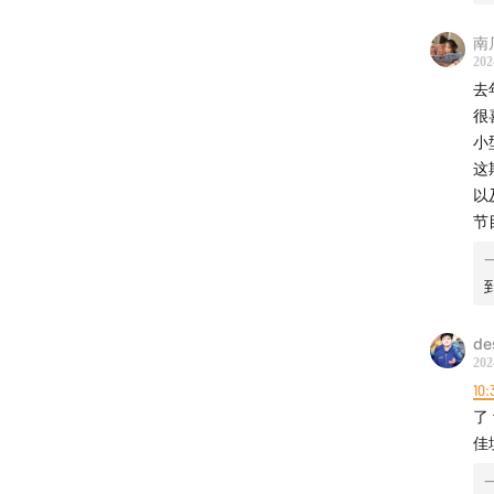
南
202
去
很
小
这
以
节
de
202
10:
了
佳