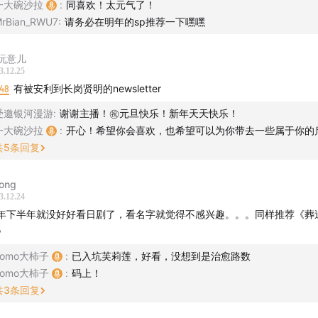
一大碗沙拉
:
同喜欢！太元气了！
星》，豆瓣评分 8.5
rBian_RWU7
:
请务必在明年的sp推荐一下嘿嘿
链接
玩意儿
3.12.25
界都在下雨》
，读库年会文字实录
:48
有被安利到长岗贤明的newsletter
受邀银河漫游
:
谢谢主播！㊗️元旦快乐！新年天天快乐！
图片
一大碗沙拉
:
开心！希望你会喜欢，也希望可以为你带去一些属于你的
共
5
条回复
人生》剧照
gong
介绍
3.12.24
年下半年就没好好看日剧了，看名字就觉得不感兴趣。。。同样推荐《葬
o：狂热的漫画爱好者。
》
爱溜达的地球观察员。
Tomo大柿子
:
已入坑芙莉莲，好看，没想到是治愈路数
Tomo大柿子
:
码上！
及片尾音乐
共
3
条回复