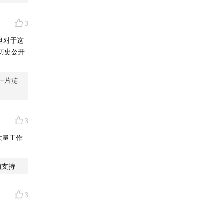
3
但对于这
历史公开
一片涟
3
大量工作
的支持
3