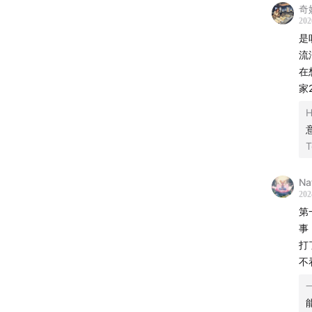
片头：
奇
202
片尾：Bi
是
流
💡 ON
在
家
往期节
H
一站旅
Na
202
第
事
打
不