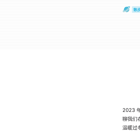
散
通
202
聊我们
温暖过