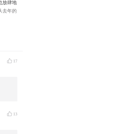
也放肆地
从去年的
物。欢迎
么
，我们
17
13