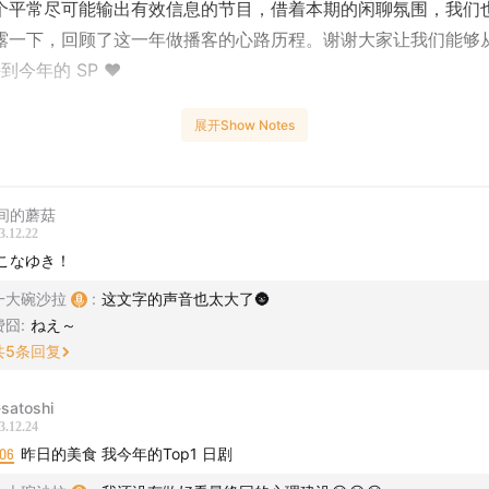
个平常尽可能输出有效信息的节目，借着本期的闲聊氛围，我们
露一下，回顾了这一年做播客的心路历程。谢谢大家让我们能够
到今年的 SP ❤️
目，我们也为大家准备了一个「躺岛牌熊抱披毯」作为互动小礼
展开Show Notes
区留言，
写下你今年最喜欢我们的哪一期节目、具体的原因是什
024 年 1 月 5 号选取一位听众，送出这份礼物。
间的蘑菇
祝大家圣诞快乐，新年快乐，总之干啥都快乐！明年见啦：）
3.12.22
こなゆき！
内容
一大碗沙拉
:
这文字的声音也太大了🌚
费囧
:
ねえ～
进入日剧分享前，先探讨一下日剧真的没人看了吗？
共
5
条回复
于能跟大家畅聊《昨日的美食》了！第二季比第一季好看！
-satoshi
3.12.24
快速重温一下《重启人生》吧，小福还记得不，粉雪想听不～
:06
昨日的美食 我今年的Top1 日剧