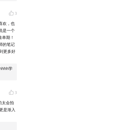
3
喜欢，也
说是一个
佳单期！
师的笔记
到更多好
hhh学
3
的太会拍
季更是渐入