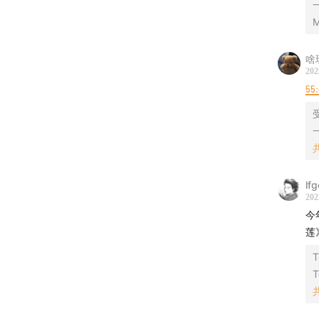
《蓝色巨
M
🔗
提及
啥
202
《全世
55
👀
封面
《重启
lf
🎙
主播
202
今
Tom
莲
沙拉：
🎵
片头