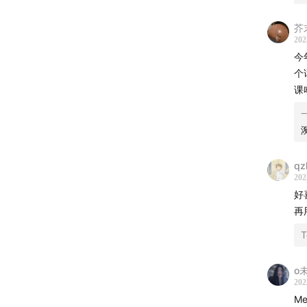
芥
202
今
个
课
qz
202
好
再
o
202
Me