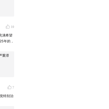
....
展脉络
10
充满希望
25年的，
找出启发
严重滞
7
感觉特别治