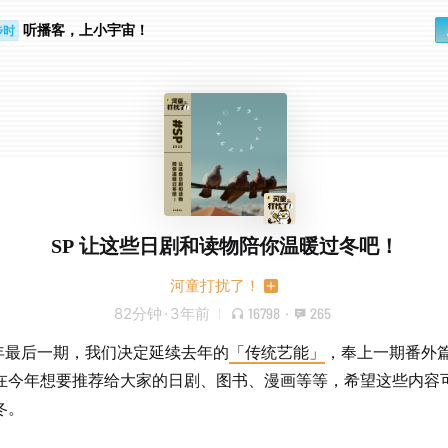
听播客，上小宇宙！
步时
勤路上
SP 让这些日剧和读物陪你温暖过冬吧！
河童打扰了！
82分钟
·
3年前
16798
·
265
3 年最后一期，我们决定延续去年的
「传统艺能」
，奉上一期番外
在今年想要推荐给大家的日剧、图书、漫画等等，希望这些内容
冬。