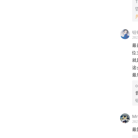
《昨日
《重启人
钮
202
《0.5
最
位
《没有季
就
这
📖
推荐
最
《从咖啡
《我还
D&DEP
Mr
202
最
《迷宫饭