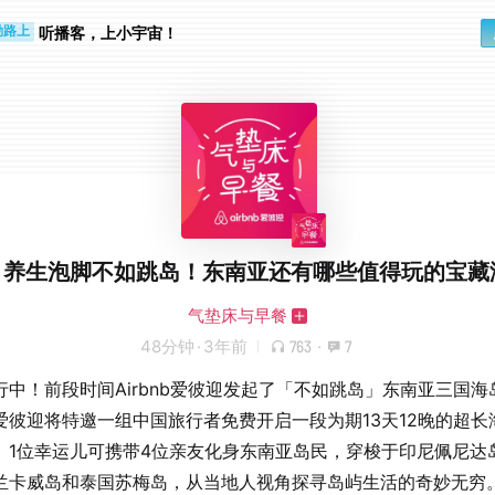
听播客，上小宇宙！
勤路上
睛好累
.35 养生泡脚不如跳岛！东南亚还有哪些值得玩的宝
气垫床与早餐
48分钟
·
3年前
763
·
7
行中！前段时间Airbnb爱彼迎发起了「不如跳岛」东南亚三国海
爱彼迎将特邀一组中国旅行者免费开启一段为期13天12晚的超长
。1位幸运儿可携带4位亲友化身东南亚岛民，穿梭于印尼佩尼达
兰卡威岛和泰国苏梅岛，从当地人视角探寻岛屿生活的奇妙无穷