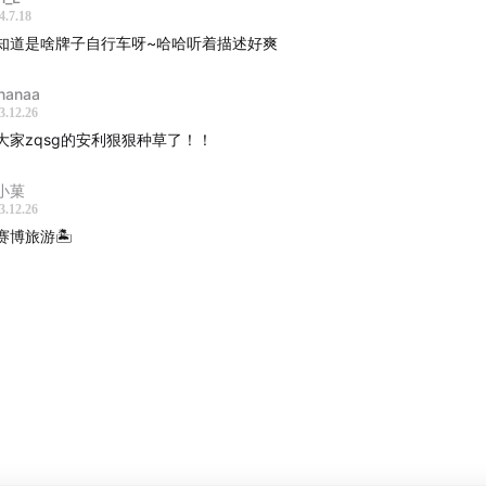
4.7.18
0公里的骑行，3个小时的皮划艇，压根没玩够
知道是啥牌子自行车呀~哈哈听着描述好爽
卡威当地的好吃好玩，全靠房东推荐！
nanaa
3.12.26
大家zqsg的安利狠狠种草了！！
落巡航之旅，和来自世界各地的朋友跳舞太开心
小菓
想到兰卡威还住着好多世界著名的音乐家
3.12.26
赛博旅游🏝️
是每一种旅行都叫爱彼迎