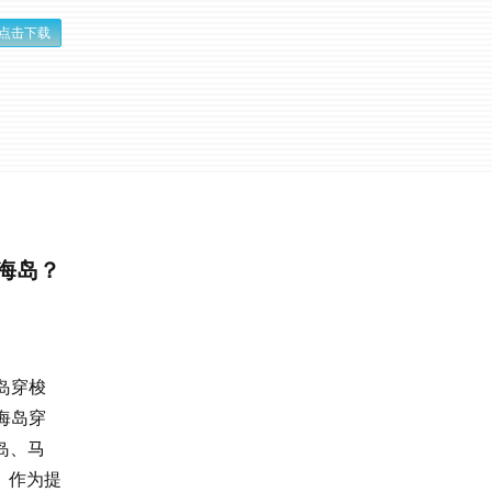
点击下载
藏海岛？
岛穿梭
海岛穿
岛、马
。作为提