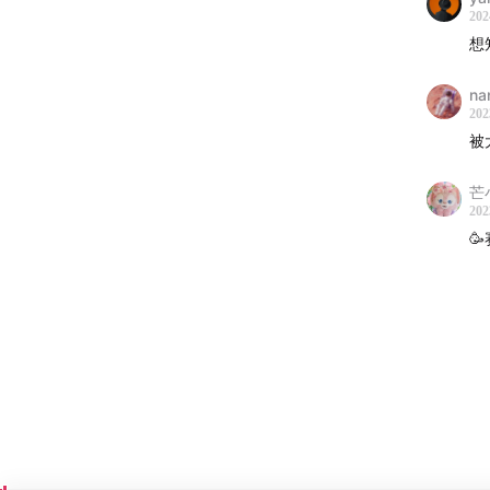
202
19:41
2
想
29:34
兰
na
202
被
36:10
日
芒
40:40
没
202

44:48
不