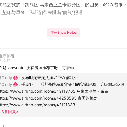
跳岛之旅的「跳岛团·马来西亚兰卡威分团」的团员，@CY曹雨 和
气垫床与早餐，为我们带来跳岛“前线”报道！
展开Show Notes
indy
CY曹雨、温文
鱼守护者
3.12.27
次是shownotes没有房源推荐了呀，可惜😢
从迪拜、土耳其回来的@CY曹雨，更新下旅行近况
Cindy
:
发布时无奈无法加🔗 正在解决中！
世界的步履不停，这个冬天邀请朋友们一起去兰卡威跳岛
Cindy
:
手动补上！👇都是跳岛嘉宾提到的宝藏房源！ 印尼佩尼达岛
ttps://www.airbnb.com/rooms/43118765 马来西亚兰卡威岛
跳岛」有什么好玩的？
ttps://www.airbnb.com/rooms/44253593 泰国苏梅岛
ttps://www.airbnb.com/rooms/42121833
马来西亚兰卡威玩海岛，不如先顺路去吉隆坡玩一玩
共
3
条回复
然都是海岛，但是每个岛上的好玩活动大有不同！
n_L