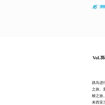
通
眼
Vol
跳岛进
之旅。
梭之旅
来西亚