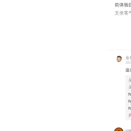
前体验
文坐客
主播：C
嘉宾：
金
202
这
2:00
刚
吴
5:05
看
吴
h
9:40
「
h
h
12:34
去
17:52
虽
ya